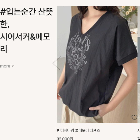
#입는순간 산뜻
한,
시어서커&메모
리
more >
빈티지나염 쿨메모리 티셔츠
32,000원
7