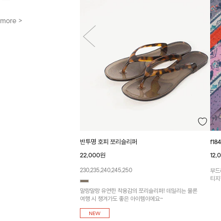
more >
f1
반투명 호피 쪼리슬리퍼
12,
22,000원
230,235,240,245,250
부드
티지
말랑말랑 유연한 착용감의 쪼리슬리퍼! 데일리는 물론
여행 시 챙겨가도 좋은 아이템이에요~