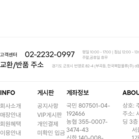
평일 10:00 - 17:00 | 점심 12:00 - 13
02-2232-0997
고객센터
주말,공휴일 휴무
교환/반품 주소
경기도 군포시 번영로 82-4 (부곡동, 한국복합물류(주) d
INFO
게시판
계좌정보
ABO
국민 807501-04-
상호:
회사소개
공지사항
192466
주소: 
매장안내
VIP게시판
농협 355-0007-
딩 3층
회원혜택
개인결제
3474-43
서
이용안내
미확인 입금
신한 140-008-
1가