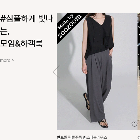
#심플하게 빛나
는,
모임&하객룩
more >
반프릴 링클주름 민소매블라우스