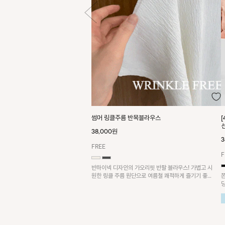
썸머 링클주름 반목블라우스
38,000원
3
FREE
F
반하이넥 디자인의 가오리핏 반팔 블라우스! 가볍고 시
원한 링클 주름 원단으로 여름철 쾌적하게 즐기기 좋은
아이템이에요~
요