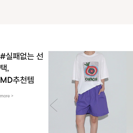
#실패없는 선
택,
MD추천템
more >