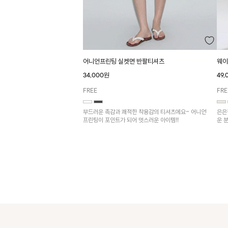
어니언프린팅 실켓면 반팔티셔츠
웨이
34,000원
49
FREE
FRE
부드러운 촉감과 쾌적한 착용감의 티셔츠에요~ 어니언
은은
프린팅이 포인트가 되어 멋스러운 아이템!!
운 
어울