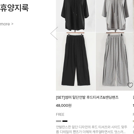
휴양지룩
more >
[SET]썸머 밑단언발 후드티셔츠&밴딩팬츠
48,000원
FREE
언발란스한 밑단 디자인의 후드 티셔츠와 사이드 맞주
름 디테일의 팬츠가 더해져 캐주얼하면서도 멋스러운