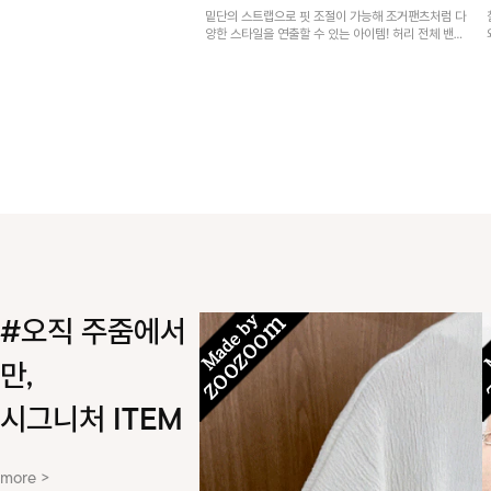
밑단의 스트랩으로 핏 조절이 가능해 조거팬츠처럼 다
양한 스타일을 연출할 수 있는 아이템! 허리 전체 밴딩
과 스트링으로 편안한 착용감이며, 넉넉한 포켓 디테일
로 실용성을 더했어요~
#오직 주줌에서
만,
시그니처 ITEM
more >