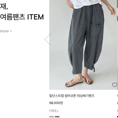
재,
여름팬츠 ITEM
more >
밑단스트랩 썸머코튼 워싱배기팬츠
58,000원
FREE,L