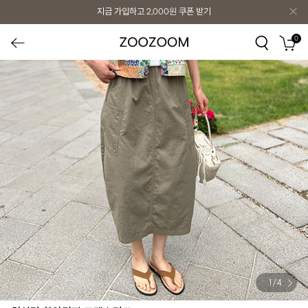
지금 가입하고
2,000원
쿠폰 받기
0
1
/
4