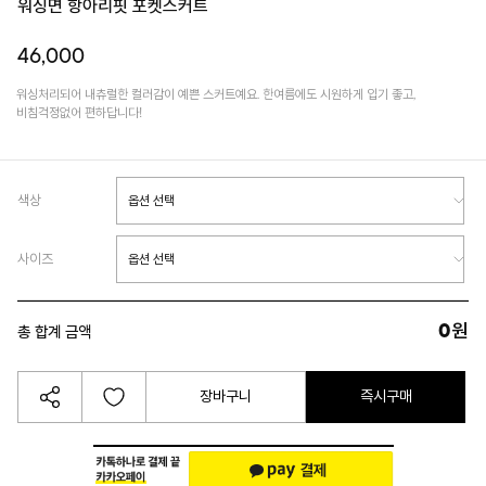
워싱면 항아리핏 포켓스커트
46,000
워싱처리되어 내츄럴한 컬러감이 예쁜 스커트예요. 한여름에도 시원하게 입기 좋고,
비침걱정없어 편하답니다!
색상
사이즈
0
원
총 합계 금액
장바구니
즉시구매