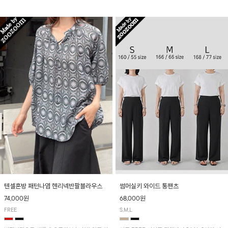
입니다! 유니크한 다트절개 포인트가 돋보이며
산뜻하게 입어보실 거예요~
뒷밴딩으로 편안하게~
텐셀혼방 패턴나염 헨리넥반팔블라우스
썸머실키 와이드 통팬츠
74,000원
68,000원
FREE
S,M,L