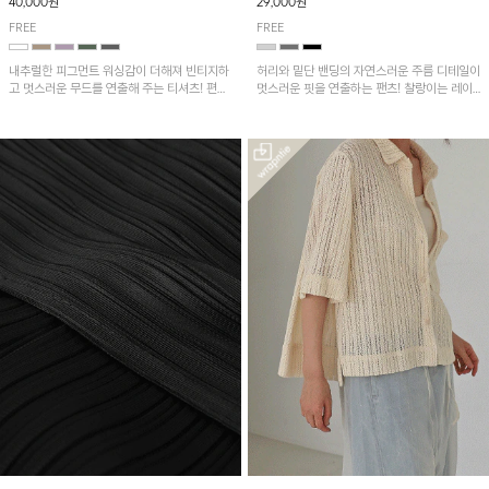
40,000원
29,000원
FREE
FREE
내추럴한 피그먼트 워싱감이 더해져 빈티지하
허리와 밑단 밴딩의 자연스러운 주름 디테일이
고 멋스러운 무드를 연출해 주는 티셔츠! 편안
멋스러운 핏을 연출하는 팬츠! 찰랑이는 레이
한 루즈핏으로 여유롭게 착용하기 좋은 아이템
온 소재로 가볍고 시원하게 착용되며, 여유로
이에요~
운 실루엣으로 활동성이 좋아 데일리 하게 즐
기기 좋은 아이템입니다~