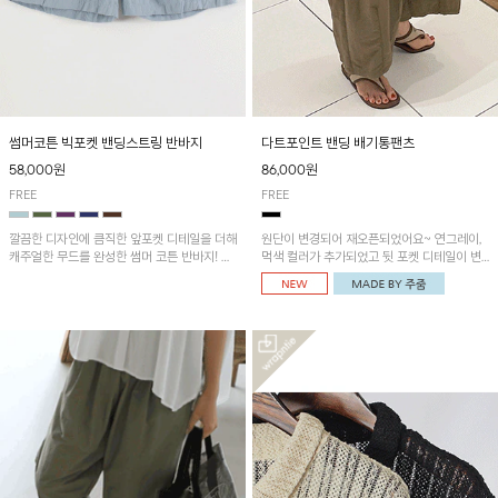
썸머코튼 빅포켓 밴딩스트링 반바지
다트포인트 밴딩 배기통팬츠
58,000원
86,000원
FREE
FREE
깔끔한 디자인에 큼직한 앞포켓 디테일을 더해
원단이 변경되어 재오픈되었어요~ 연그레이,
캐주얼한 무드를 완성한 썸머 코튼 반바지! 허
먹색 컬러가 추가되었고 뒷 포켓 디테일이 변
리 밴딩과 스트링으로 편안한 핏을 연출하며,
경되었습니다~가볍고 시원하게 착용되는 배
가볍고 쾌적한 착용감으로 여름 시즌 내내 데
기통팬츠! 허리밴딩과 여유로운 통으로 편안해
일리 하게 활용하기 좋아요~
매일 손이 자주 갈 아이템!