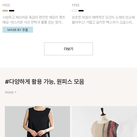
FREE
FREE
시원하고 매끄러운 촉감의 편안한 메모리 팬츠
은은한 비침이 매력적인 오간자 소재의 민소매
예요~멋스러운 사선 핀턱과 볼륨 있는 항아리
블라우스! 가볍고 실키한 텍스처가 고급스러운
핏이 유니크한 아이템!
무드를 더해주며, 벌룬핏 실루엣이 멋스러운
아이템이에요~
더보기
#다양하게 활용 가능, 원피스 모음
more >