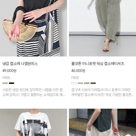
냉감 캡소매 나염원피스
쿨코튼 미니포켓 워싱 캡소매티셔츠
49,000원
46,000원
FREE
FREE
시원한 냉감 원단에 감각적인 나염을 더한 캡
겹 V넥 시보리 디테일과 미니 포켓이 더해진
소매 원피스! 가볍고 찰랑이는 소재감으로 쾌
캐주얼한 캡소매 티셔츠! 워싱 가공된 쿨코튼
적하게 착용되며, 밑단 트임 디테일이 더해져
원단으로 통기성이 좋아 쾌적하게 착용되며 다
활동성을 높였어요~
양한 하의와 매치하기 좋은 아이템입니다~