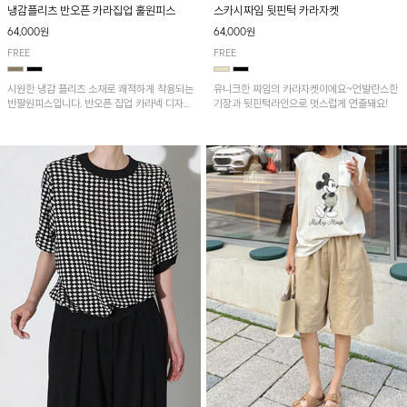
냉감플리츠 반오픈 카라집업 훌원피스
스카시짜임 뒷핀턱 카라자켓
64,000원
64,000원
FREE
FREE
시원한 냉감 플리츠 소재로 쾌적하게 착용되는
유니크한 짜임의 카라자켓이에요~언발란스한
반팔원피스입니다. 반오픈 집업 카라넥 디자인
기장과 뒷핀턱라인으로 멋스럽게 연출돼요!
이 깔끔한 포인트를 더해주며, 자연스럽게 퍼
지는 훌 실루엣이 여성스러운 분위기를 연출해
줘요~