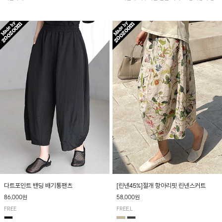
아 여름철 시원하게 착용하기 좋아요~
다트포인트 밴딩 배기통팬츠
[린넨45%]절개 항아리핏 린넨스커트
86,000원
58,000원
FREE
FREE,L