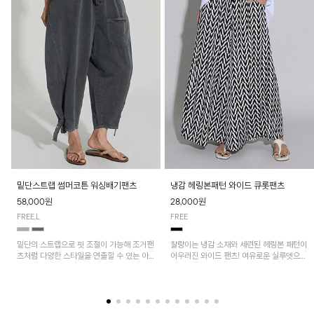
밑단스트랩 썸머코튼 워싱배기팬츠
냉감 헤링본패턴 와이드 큐롯팬츠
58,000원
28,000원
FREE,L
FREE
밑단의 스트랩으로 핏 조절이 가능해 조거팬
찰랑이는 냉감 소재와 세련된 헤링본 패턴이
츠처럼 다양한 스타일을 연출할 수 있는 아
어우러진 와이드 팬츠! 여유로운 실루엣으로
이템! 허리 전체 밴딩과 스트링으로 편안한
활동성이 뛰어나며, 가볍고 시원한 착용감으
착용감이며, 넉넉한 포켓 디테일로 실용성을
로 한여름까지 부담 없이 즐기기 좋은 아이
더했어요~
템입니다.