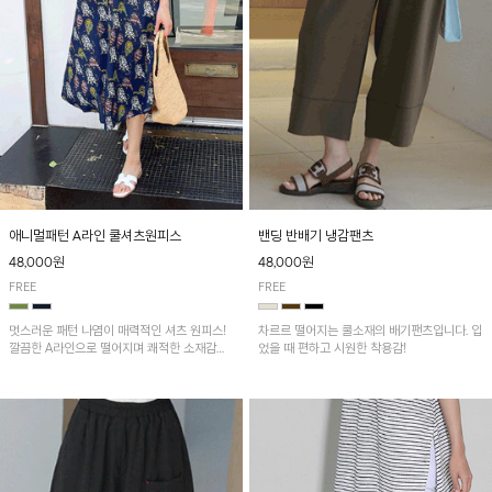
애니멀패턴 A라인 쿨셔츠원피스
밴딩 반배기 냉감팬츠
48,000원
48,000원
FREE
FREE
멋스러운 패턴 나염이 매력적인 셔츠 원피스!
차르르 떨어지는 쿨소재의 배기팬츠입니다. 입
깔끔한 A라인으로 떨어지며 쾌적한 소재감으
었을 때 편하고 시원한 착용감!
로 산뜻하게 착용돼요~