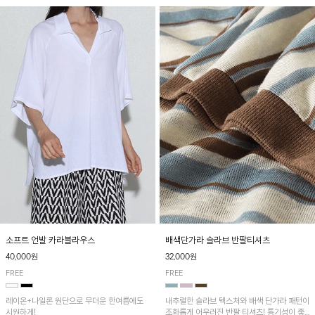
소프트 언발 카라블라우스
배색단가라 슬라브 반팔티셔츠
40,000원
32,000원
FREE
FREE
레이온+나일론 원단으로 무더운 한여름에도
내추럴한 슬라브 텍스처와 배색 단가라 패턴이
시원하게!
조화롭게 어우러진 반팔 티셔츠! 통기성이 좋