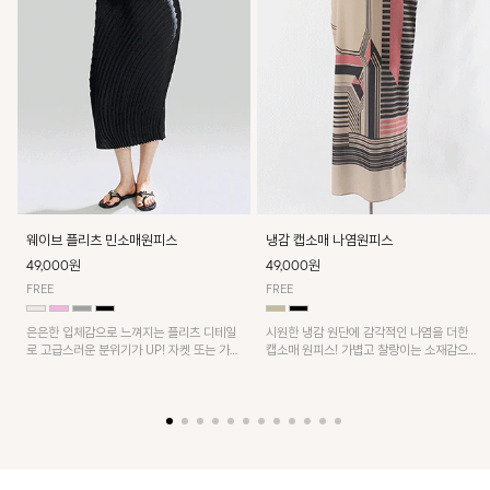
웨이브 플리츠 민소매원피스
냉감 캡소매 나염원피스
49,000원
49,000원
FREE
FREE
은은한 입체감으로 느껴지는 플리츠 디테일
시원한 냉감 원단에 감각적인 나염을 더한
로 고급스러운 분위기가 UP! 자켓 또는 가디
캡소매 원피스! 가볍고 찰랑이는 소재감으로
건과 같이 매치해도 잘 어울린답니다!
쾌적하게 착용되며, 밑단 트임 디테일이 더해
져 활동성을 높였어요~