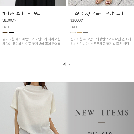
[디즈니정품]미키프린팅 워싱민소매
체커 플리츠배색 블라우스
33,000원
38,000원
FREE
FREE
빈티지한 피그먼트 워싱면으로 제작된 민소매
유니크한 체커 패턴으로 포인트가 되어 기본
티셔츠입니다~소프트하고 통기성 좋은 원단
하의에 코디하기 쉽고 통기성이 좋아 한여름에
으로 편안하면서 유니크한 프린팅이 POINT!
도 시원하게 착용하기 좋답니다~
더보기