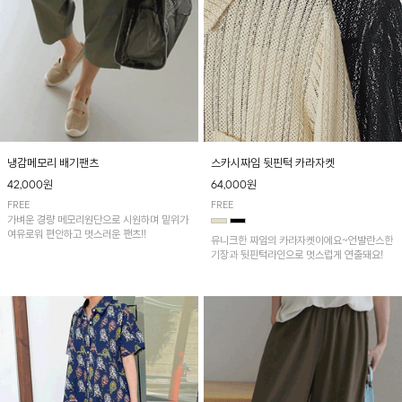
냉감메모리 배기팬츠
스카시짜임 뒷핀턱 카라자켓
42,000원
64,000원
FREE
FREE
가벼운 경량 메모리원단으로 시원하며 밑위가
여유로워 편안하고 멋스러운 팬츠!!
유니크한 짜임의 카라자켓이에요~언발란스한
기장과 뒷핀턱라인으로 멋스럽게 연출돼요!