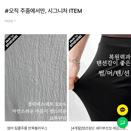
#오직 주줌에서만, 시그니처 ITEM
more >
썸머 링클주름 반목블라우스
[4계절]텐션원단 세미부츠컷 레깅스팬