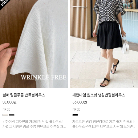
패턴나염 원포켓 냉감반팔블라우스
썸머 링클주름 반목블라우스
56,000원
38,000원
FREE
FREE
차르르한 냉감 원단감으로 기분 좋게 착용되는
반하이넥 디자인의 가오리핏 반팔 블라우스!
블라우스~유니크한 나염으로 시원해 보이면
가볍고 시원한 링클 주름 원단으로 여름철 쾌
서 흐르는 핏이 멋스러운 아이템!
적하게 즐기기 좋은 아이템이에요~