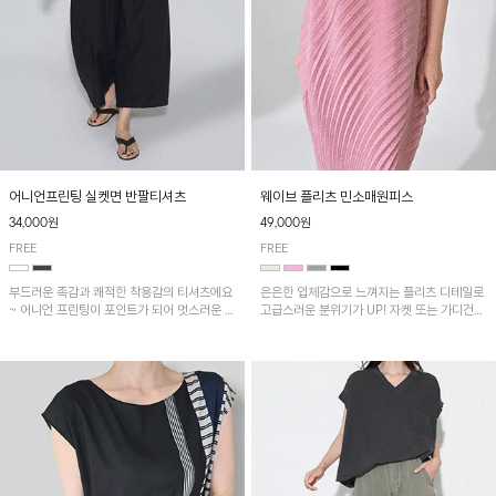
어니언프린팅 실켓면 반팔티셔츠
웨이브 플리츠 민소매원피스
34,000원
49,000원
FREE
FREE
부드러운 촉감과 쾌적한 착용감의 티셔츠에요
은은한 입체감으로 느껴지는 플리츠 디테일로
~ 어니언 프린팅이 포인트가 되어 멋스러운 아
고급스러운 분위기가 UP! 자켓 또는 가디건과
이템!!
같이 매치해도 잘 어울린답니다!