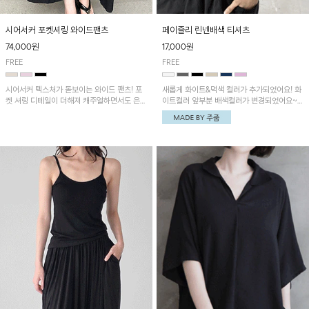
시어서커 포켓셔링 와이드팬츠
페이즐리 린넨배색 티셔츠
74,000원
17,000원
FREE
FREE
시어서커 텍스처가 돋보이는 와이드 팬츠! 포
새롭게 화이트&먹색 컬러가 추가되었어요! 화
켓 셔링 디테일이 더해져 캐주얼하면서도 은은
이트컬러 앞부분 배색컬러가 변경되었어요~
한 포인트를 연출하며, 여유로운 와이드 핏으
중앙 린넨배색으로 유니크하면서 페이즐리 패
로 편안하고 멋스러운 실루엣을 완성해 줍니
턴으로 감각적인 분위기를 연출이 가능한 티셔
다. 가볍고 쾌적한 착용감으로 여름철 데일리
츠!
아이템으로 활용하기 좋아요~