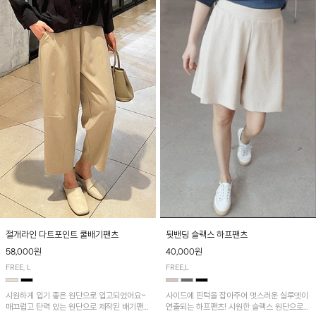
절개라인 다트포인트 쿨배기팬츠
뒷밴딩 슬랙스 하프팬츠
58,000원
40,000원
FREE, L
FREE,L
시원하게 입기 좋은 원단으로 입고되었어요~
사이드에 핀턱을 잡아주어 멋스러운 실루엣이
매끄럽고 탄력 있는 원단으로 제작된 배기팬츠
연출되는 하프팬츠! 시원한 슬랙스 원단으로