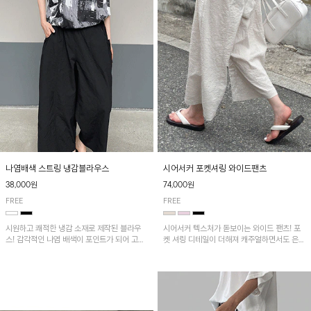
나염배색 스트링 냉감블라우스
시어서커 포켓셔링 와이드팬츠
38,000원
74,000원
FREE
FREE
시원하고 쾌적한 냉감 소재로 제작된 블라우
시어서커 텍스처가 돋보이는 와이드 팬츠! 포
스! 감각적인 나염 배색이 포인트가 되어 고급
켓 셔링 디테일이 더해져 캐주얼하면서도 은은
스럽고 세련된 분위기를 연출하며, 스트링 디
한 포인트를 연출하며, 여유로운 와이드 핏으
테일로 핏 조절이 가능해 다양한 실루엣으로
로 편안하고 멋스러운 실루엣을 완성해 줍니
착용 가능합니다~
다. 가볍고 쾌적한 착용감으로 여름철 데일리
아이템으로 활용하기 좋아요~