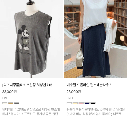
[디즈니정품]미키프린팅 워싱민소매
내추럴 드롭라인 캡소매블라우스
33,000원
28,000원
FREE
FREE
빈티지한 피그먼트 워싱면으로 제작된 민소매
쉬폰이 하늘하늘하면서도 앞쪽에 한 겹 안감을
티셔츠입니다~소프트하고 통기성 좋은 원단
덧대어 비침 걱정 없이 입기 좋아요:) 니트로
으로 편안하면서 유니크한 프린팅이 POINT!
배색된 어깨 캡소매가 자연스럽게 감싸주어 세
련된 무드를 연출 해준답니다~