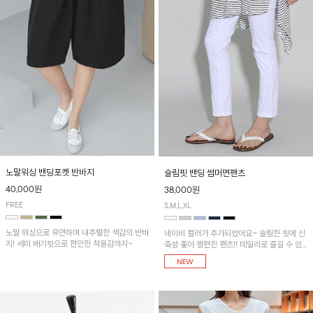
노말워싱 밴딩포켓 반바지
슬림핏 밴딩 썸머면팬츠
40,000원
38,000원
FREE
S,M,L,XL
노말 워싱으로 유연하며 내추럴한 색감의 반바
네이비 컬러가 추가되었어요~ 슬림한 핏에 신
지! 세미 배기핏으로 편안한 착용감까지~
축성 좋아 짱편한 팬츠!! 데일리로 즐길 수 있
는 기본 컬러들로 준비했어요~