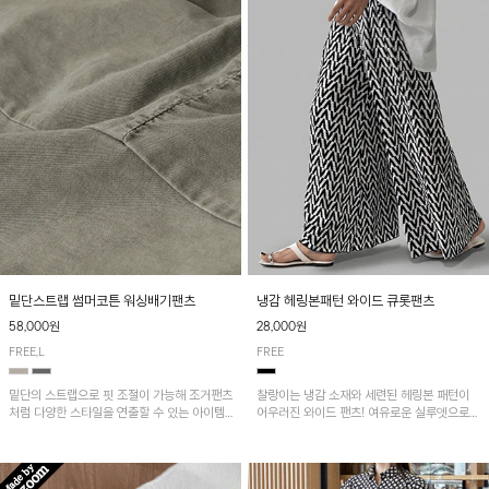
밑단스트랩 썸머코튼 워싱배기팬츠
냉감 헤링본패턴 와이드 큐롯팬츠
58,000원
28,000원
FREE,L
FREE
밑단의 스트랩으로 핏 조절이 가능해 조거팬츠
찰랑이는 냉감 소재와 세련된 헤링본 패턴이
처럼 다양한 스타일을 연출할 수 있는 아이템!
어우러진 와이드 팬츠! 여유로운 실루엣으로
허리 전체 밴딩과 스트링으로 편안한 착용감이
활동성이 뛰어나며, 가볍고 시원한 착용감으로
며, 넉넉한 포켓 디테일로 실용성을 더했어요~
한여름까지 부담 없이 즐기기 좋은 아이템입니
다.