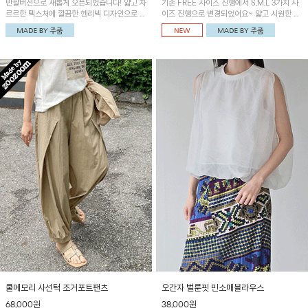
반팔버전으로 새롭게 오픈되었습니다! 얇고 차
기존 FREE 사이즈 진행에서 S,M,L 3가지 사
르르한 텍스처에 깔끔한 헨리넥 디자인으로 제
이즈 진행으로 변경되었어요~ 얇고 시원한 원
작된 블라우스예요~볼륨감있는 소매 셔링과
단으로 제작된 와이드팬츠! 베이직한 디자인으
세련된 나염패턴으로 유니크한 매력 UP!
로 코디 활용도가 높은 아이템이에요~
쿨메모리 사선턱 조거포트팬츠
오간자 벌룬핏 민소매블라우스
68,000원
38,000원