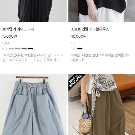
브라탑 레이어드 나시
소프트 언발 카라블라우스
15,000원
40,000원
S,M,L
FREE
[A타입(끈나시),B타입(망고나시)]망고나시 타
레이온+나일론 원단으로 무더운 한여름에도
입이 추가되었어요~ 브라탑이 안쪽에 레이어
시원하게!
드 되어 실용적인 나시!