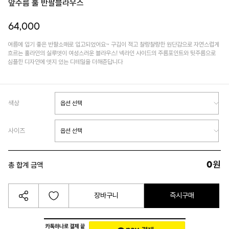
앞주름 훌 반팔블라우스
64,000
여름에 입기 좋은 반팔소매로 입고되었어요~ 구김이 적고 찰랑찰랑한 원단감으로 자연스럽게
흐르는 훌라인의 실루엣이 여성스러운 블라우스! 넥라인 사이드의 주름포인트와 뒷주름으로
심플한 디자인에 엣지 있는 디테일을 더해준답니다
색상
사이즈
0
원
총 합계 금액
장바구니
즉시구매