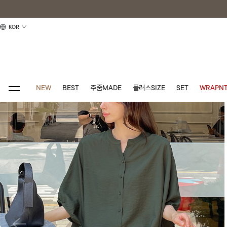
KOR
NEW
BEST
주줌MADE
플러스SIZE
SET
WRAPNT