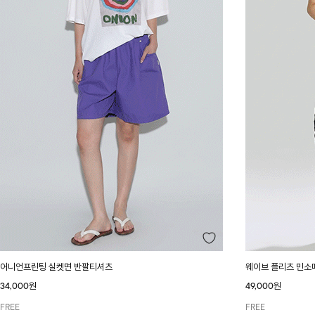
어니언프린팅 실켓면 반팔티셔츠
웨이브 플리츠 민소
34,000원
49,000원
FREE
FREE