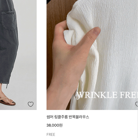
썸머 링클주름 반목블라우스
38,000원
FREE