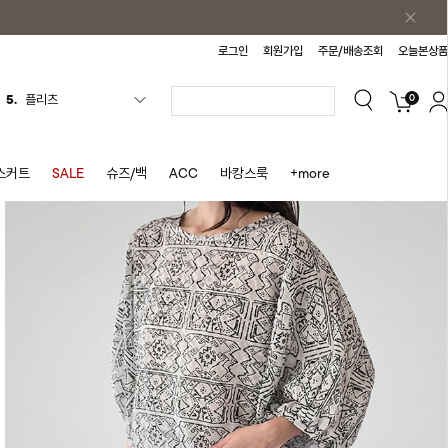
로그인
회원가입
주문/배송조회
오늘본상품
0
6.
나시원피스
7.
치마반바지
8.
바지
스커트
SALE
슈즈/백
ACC
바캉스룩
+more
9.
조끼
10.
자켓
1.
원피스
2.
블라우스
3.
나시
4.
티셔츠
5.
플리츠