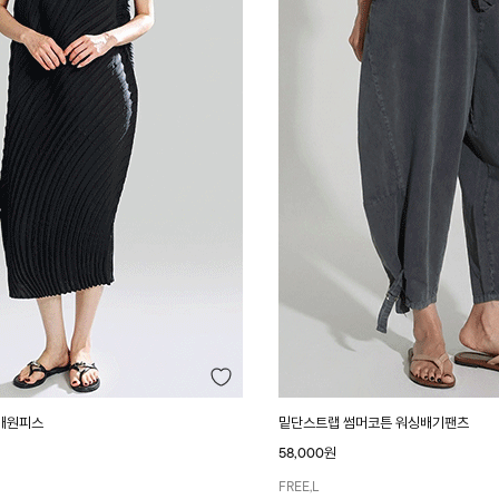
매원피스
밑단스트랩 썸머코튼 워싱배기팬츠
58,000원
FREE,L