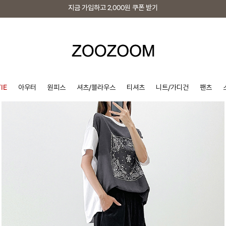
지금 가입하고
2,000원
쿠폰 받기
지금 가입하고
2,000원
쿠폰 받기
IE
아우터
원피스
셔츠/블라우스
티셔츠
니트/가디건
팬츠