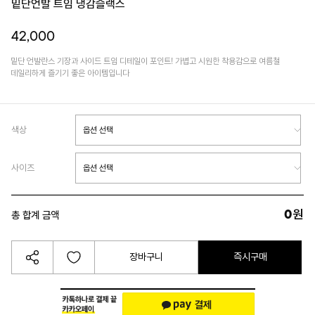
밑단언발 트임 냉감슬랙스
42,000
밑단 언발란스 기장과 사이드 트임 디테일이 포인트! 가볍고 시원한 착용감으로 여름철
데일리하게 즐기기 좋은 아이템입니다
색상
사이즈
0
원
총 합계 금액
장바구니
즉시구매