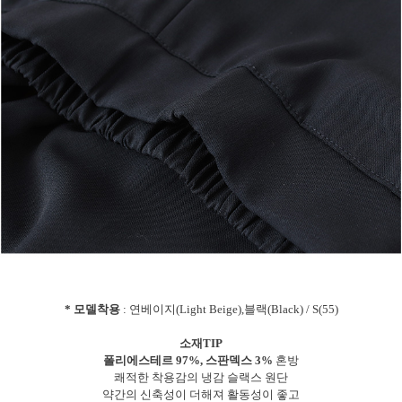
* 모델착용
: 연베이지(Light Beige),블랙(Black) / S(55)
소재TIP
폴리에스테르 97%, 스판덱스 3%
혼방
쾌적한 착용감의 냉감 슬랙스 원단
약간의 신축성이 더해져 활동성이 좋고