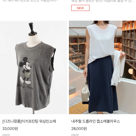
지! 세미 배기핏으로 편안한 착용감까지~
축성 좋아 짱편한 팬츠!! 데일리로 즐길 수 있
는 기본 컬러들로 준비했어요~
[디즈니정품]미키프린팅 워싱민소매
내추럴 드롭라인 캡소매블라우스
33,000원
28,000원
FREE
FREE