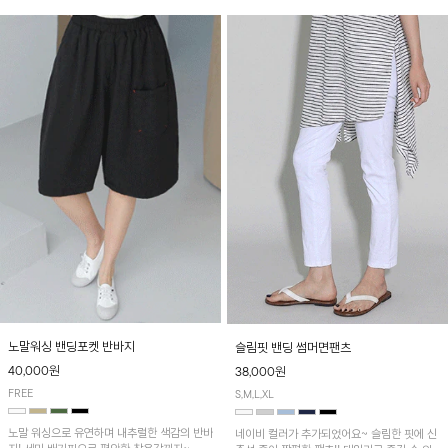
노말워싱 밴딩포켓 반바지
슬림핏 밴딩 썸머면팬츠
40,000원
38,000원
FREE
S,M,L,XL
노말 워싱으로 유연하며 내추럴한 색감의 반바
네이비 컬러가 추가되었어요~ 슬림한 핏에 신