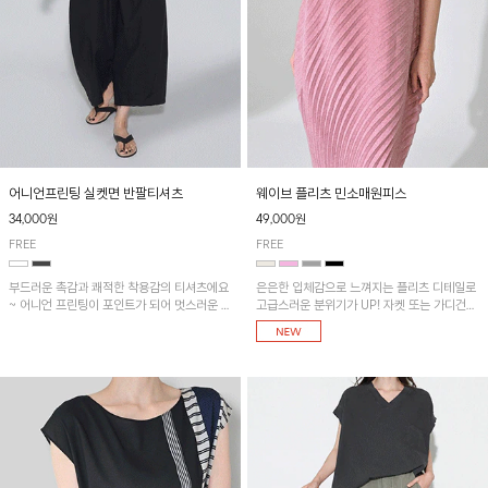
어니언프린팅 실켓면 반팔티셔츠
웨이브 플리츠 민소매원피스
34,000원
49,000원
FREE
FREE
부드러운 촉감과 쾌적한 착용감의 티셔츠에요
은은한 입체감으로 느껴지는 플리츠 디테일로
~ 어니언 프린팅이 포인트가 되어 멋스러운 아
고급스러운 분위기가 UP! 자켓 또는 가디건과
이템!!
같이 매치해도 잘 어울린답니다!