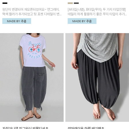
원단이 변경되어 재오픈되었어요~ 연그레이,
[A타입(나염), B타입(무지) 두 가지 타입진행]
먹색 컬러가 추가되었고 뒷 포켓 디테일이 변
데일리 하게 활용하기 좋은 무지 타입이 추가
경되었습니다~가볍고 시원하게 착용되는 배
되었어요~ 볼륨감 있는 항아리핏 실루엣이 유
기통팬츠! 허리밴딩과 여유로운 통으로 편안해
니크하며 포켓디테일이 POINT!
매일 손이 자주 갈 아이템!
자전거나염 피그워싱 반팔티셔츠
썸머레이온 하렘 배기팬츠