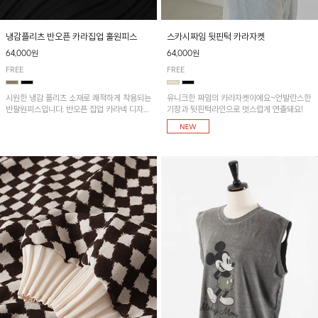
냉감플리츠 반오픈 카라집업 훌원피스
스카시짜임 뒷핀턱 카라자켓
64,000원
64,000원
FREE
FREE
시원한 냉감 플리츠 소재로 쾌적하게 착용되는
유니크한 짜임의 카라자켓이에요~언발란스한
반팔원피스입니다. 반오픈 집업 카라넥 디자인
기장과 뒷핀턱라인으로 멋스럽게 연출돼요!
이 깔끔한 포인트를 더해주며, 자연스럽게 퍼
지는 훌 실루엣이 여성스러운 분위기를 연출해
줘요~