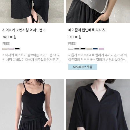
시어서커 포켓셔링 와이드팬츠
페이즐리 린넨배색 티셔츠
74,000원
17,000원
FREE
FREE
시어서커 텍스처가 돋보이는 와이드 팬츠! 포
새롭게 화이트&먹색 컬러가 추가되었어요! 화
켓 셔링 디테일이 더해져 캐주얼하면서도 은은
이트컬러 앞부분 배색컬러가 변경되었어요~
한 포인트를 연출하며, 여유로운 와이드 핏으
중앙 린넨배색으로 유니크하면서 페이즐리 패
로 편안하고 멋스러운 실루엣을 완성해 줍니
턴으로 감각적인 분위기를 연출이 가능한 티셔
다. 가볍고 쾌적한 착용감으로 여름철 데일리
츠!
아이템으로 활용하기 좋아요~