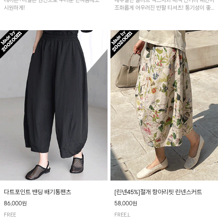
레이온+나일론 원단으로 무더운 한여름에도
내추럴한 슬라브 텍스처와 배색 단가라 패턴이
시원하게!
조화롭게 어우러진 반팔 티셔츠! 통기성이 좋
아 여름철 시원하게 착용하기 좋아요~
다트포인트 밴딩 배기통팬츠
[린넨45%]절개 항아리핏 린넨스커트
86,000원
58,000원
FREE
FREE,L