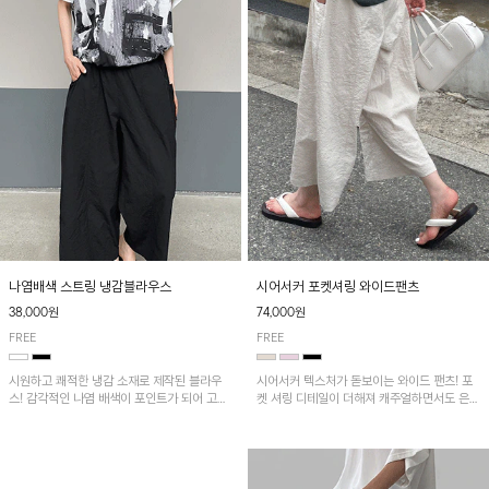
나염배색 스트링 냉감블라우스
시어서커 포켓셔링 와이드팬츠
38,000원
74,000원
FREE
FREE
시원하고 쾌적한 냉감 소재로 제작된 블라우
시어서커 텍스처가 돋보이는 와이드 팬츠! 포
스! 감각적인 나염 배색이 포인트가 되어 고급
켓 셔링 디테일이 더해져 캐주얼하면서도 은은
스럽고 세련된 분위기를 연출하며, 스트링 디
한 포인트를 연출하며, 여유로운 와이드 핏으
테일로 핏 조절이 가능해 다양한 실루엣으로
로 편안하고 멋스러운 실루엣을 완성해 줍니
착용 가능합니다~
다. 가볍고 쾌적한 착용감으로 여름철 데일리
아이템으로 활용하기 좋아요~