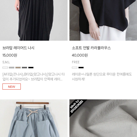
브라탑 레이어드 나시
소프트 언발 카라블라우스
15,000원
40,000원
S,M,L
FREE
[A타입(끈나시),B타입(망고나시)]망고나시 타
레이온+나일론 원단으로 무더운 한여름에도
입이 추가되었어요~ 브라탑이 안쪽에 레이어
시원하게!
드 되어 실용적인 나시!