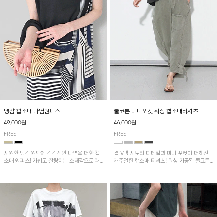
냉감 캡소매 나염원피스
쿨코튼 미니포켓 워싱 캡소매티셔츠
49,000원
46,000원
FREE
FREE
시원한 냉감 원단에 감각적인 나염을 더한 캡
겹 V넥 시보리 디테일과 미니 포켓이 더해진
소매 원피스! 가볍고 찰랑이는 소재감으로 쾌
캐주얼한 캡소매 티셔츠! 워싱 가공된 쿨코튼
적하게 착용되며, 밑단 트임 디테일이 더해져
원단으로 통기성이 좋아 쾌적하게 착용되며 다
활동성을 높였어요~
양한 하의와 매치하기 좋은 아이템입니다~