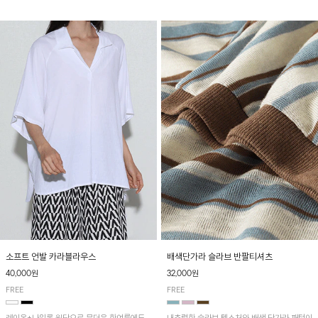
소프트 언발 카라블라우스
배색단가라 슬라브 반팔티셔츠
40,000원
32,000원
FREE
FREE