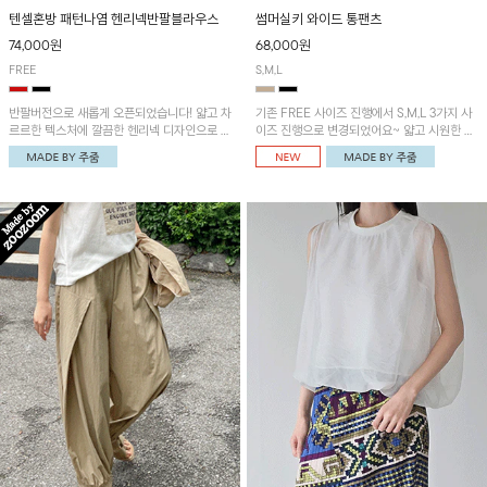
텐셀혼방 패턴나염 헨리넥반팔블라우스
썸머실키 와이드 통팬츠
74,000원
68,000원
FREE
S,M,L
반팔버전으로 새롭게 오픈되었습니다! 얇고 차
기존 FREE 사이즈 진행에서 S,M,L 3가지 사
르르한 텍스처에 깔끔한 헨리넥 디자인으로 제
이즈 진행으로 변경되었어요~ 얇고 시원한 원
작된 블라우스예요~볼륨감있는 소매 셔링과
단으로 제작된 와이드팬츠! 베이직한 디자인으
세련된 나염패턴으로 유니크한 매력 UP!
로 코디 활용도가 높은 아이템이에요~