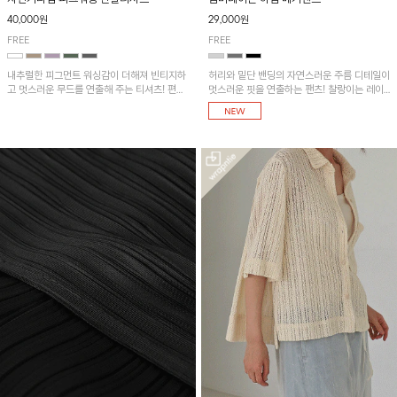
40,000원
29,000원
FREE
FREE
내추럴한 피그먼트 워싱감이 더해져 빈티지하
허리와 밑단 밴딩의 자연스러운 주름 디테일이
고 멋스러운 무드를 연출해 주는 티셔츠! 편안
멋스러운 핏을 연출하는 팬츠! 찰랑이는 레이
한 루즈핏으로 여유롭게 착용하기 좋은 아이템
온 소재로 가볍고 시원하게 착용되며, 여유로
이에요~
운 실루엣으로 활동성이 좋아 데일리 하게 즐
기기 좋은 아이템입니다~