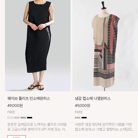
웨이브 플리츠 민소매원피스
냉감 캡소매 나염원피스
49,000원
49,000원
FREE
FREE
은은한 입체감으로 느껴지는 플리츠 디테일
시원한 냉감 원단에 감각적인 나염을 더한
로 고급스러운 분위기가 UP! 자켓 또는 가디
캡소매 원피스! 가볍고 찰랑이는 소재감으로
건과 같이 매치해도 잘 어울린답니다!
쾌적하게 착용되며, 밑단 트임 디테일이 더해