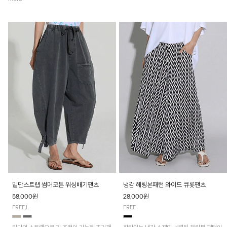
밑단스트랩 썸머코튼 워싱배기팬츠
냉감 헤링본패턴 와이드 큐롯팬츠
58,000원
28,000원
FREE,L
FREE