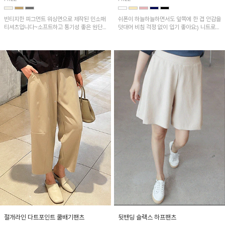
빈티지한 피그먼트 워싱면으로 제작된 민소매
쉬폰이 하늘하늘하면서도 앞쪽에 한 겹 안감을
티셔츠입니다~소프트하고 통기성 좋은 원단
덧대어 비침 걱정 없이 입기 좋아요:) 니트로
으로 편안하면서 유니크한 프린팅이 POINT!
배색된 어깨 캡소매가 자연스럽게 감싸주어 세
련된 무드를 연출 해준답니다~
절개라인 다트포인트 쿨배기팬츠
뒷밴딩 슬랙스 하프팬츠