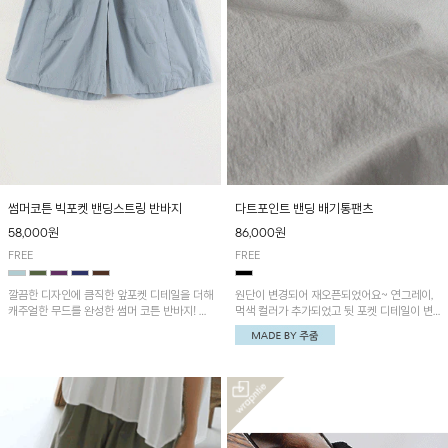
썸머코튼 빅포켓 밴딩스트링 반바지
다트포인트 밴딩 배기통팬츠
58,000원
86,000원
FREE
FREE
깔끔한 디자인에 큼직한 앞포켓 디테일을 더해
원단이 변경되어 재오픈되었어요~ 연그레이,
캐주얼한 무드를 완성한 썸머 코튼 반바지! 허
먹색 컬러가 추가되었고 뒷 포켓 디테일이 변
리 밴딩과 스트링으로 편안한 핏을 연출하며,
경되었습니다~가볍고 시원하게 착용되는 배
가볍고 쾌적한 착용감으로 여름 시즌 내내 데
기통팬츠! 허리밴딩과 여유로운 통으로 편안해
일리 하게 활용하기 좋아요~
매일 손이 자주 갈 아이템!