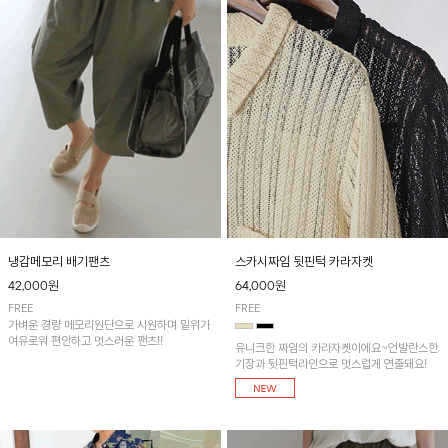
냉감메모리 배기팬츠
스카시짜임 뒷핀턱 카라자켓
42,000원
64,000원
FREE
FREE
가벼운 경량 메모리원단으로 시원하며 밑위가
여유로워 편안하고 멋스러운 팬츠!!
유니크한 짜임의 카라자켓이에요~언발란스한
기장과 뒷핀턱라인으로 멋스럽게 연출돼요!