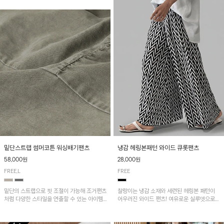
밑단스트랩 썸머코튼 워싱배기팬츠
냉감 헤링본패턴 와이드 큐롯팬츠
58,000원
28,000원
FREE,L
FREE
밑단의 스트랩으로 핏 조절이 가능해 조거팬츠
찰랑이는 냉감 소재와 세련된 헤링본 패턴이
처럼 다양한 스타일을 연출할 수 있는 아이템!
어우러진 와이드 팬츠! 여유로운 실루엣으로
허리 전체 밴딩과 스트링으로 편안한 착용감이
활동성이 뛰어나며, 가볍고 시원한 착용감으로
며, 넉넉한 포켓 디테일로 실용성을 더했어요~
한여름까지 부담 없이 즐기기 좋은 아이템입니
다.