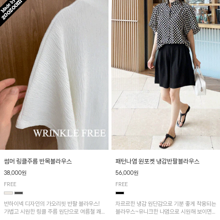
패턴나염 원포켓 냉감반팔블라우스
썸머 링클주름 반목블라우스
56,000원
38,000원
FREE
FREE
차르르한 냉감 원단감으로 기분 좋게 착용되는
반하이넥 디자인의 가오리핏 반팔 블라우스!
블라우스~유니크한 나염으로 시원해 보이면
가볍고 시원한 링클 주름 원단으로 여름철 쾌
서 흐르는 핏이 멋스러운 아이템!
적하게 즐기기 좋은 아이템이에요~