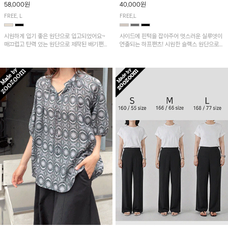
58,000원
40,000원
FREE, L
FREE,L
시원하게 입기 좋은 원단으로 입고되었어요~
사이드에 핀턱을 잡아주어 멋스러운 실루엣이
매끄럽고 탄력 있는 원단으로 제작된 배기팬츠
연출되는 하프팬츠! 시원한 슬랙스 원단으로
입니다! 유니크한 다트절개 포인트가 돋보이며
산뜻하게 입어보실 거예요~
뒷밴딩으로 편안하게~