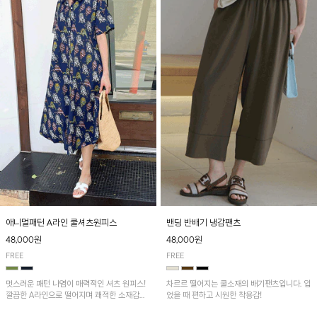
애니멀패턴 A라인 쿨셔츠원피스
밴딩 반배기 냉감팬츠
48,000원
48,000원
FREE
FREE
멋스러운 패턴 나염이 매력적인 셔츠 원피스!
차르르 떨어지는 쿨소재의 배기팬츠입니다. 입
깔끔한 A라인으로 떨어지며 쾌적한 소재감으
었을 때 편하고 시원한 착용감!
로 산뜻하게 착용돼요~