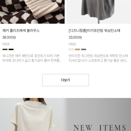
[디즈니정품]미키프린팅 워싱민소매
체커 플리츠배색 블라우스
33,000원
38,000원
FREE
FREE
빈티지한 피그먼트 워싱면으로 제작된 민소매
유니크한 체커 패턴으로 포인트가 되어 기본
티셔츠입니다~소프트하고 통기성 좋은 원단
하의에 코디하기 쉽고 통기성이 좋아 한여름에
으로 편안하면서 유니크한 프린팅이 POINT!
도 시원하게 착용하기 좋답니다~
더보기