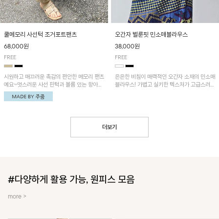
쿨메모리 사선턱 조거포트팬츠
오간자 벌룬핏 민소매블라우스
68,000원
38,000원
FREE
FREE
시원하고 매끄러운 촉감의 편안한 메모리 팬츠
은은한 비침이 매력적인 오간자 소재의 민소매
예요~멋스러운 사선 핀턱과 볼륨 있는 항아리
블라우스! 가볍고 실키한 텍스처가 고급스러운
핏이 유니크한 아이템!
무드를 더해주며, 벌룬핏 실루엣이 멋스러운
아이템이에요~
더보기
#다양하게 활용 가능, 원피스 모음
more >