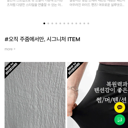
밑단의 스트랩으로 핏 조절이 가능해 조거팬
찰랑이는 냉감 소재와 세련된 헤링본 패턴이
츠처럼 다양한 스타일을 연출할 수 있는 아
어우러진 와이드 팬츠! 여유로운 실루엣으로
이템! 허리 전체 밴딩과 스트링으로 편안한
활동성이 뛰어나며, 가볍고 시원한 착용감으
착용감이며, 넉넉한 포켓 디테일로 실용성을
로 한여름까지 부담 없이 즐기기 좋은 아이
더했어요~
템입니다.
#오직 주줌에서만, 시그니처 ITEM
more >