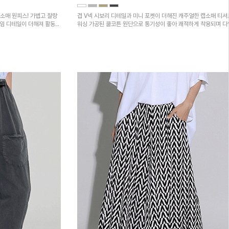
소매 원피스! 가볍고 찰랑
겹 V넥 시보리 디테일과 미니 포켓이 더해진 캐주얼한 캡소매 티셔
트임 디테일이 더해져 활동성
워싱 가공된 쿨코튼 원단으로 통기성이 좋아 쾌적하게 착용되며 
하의와 매치하기 좋은 아이템입니다~