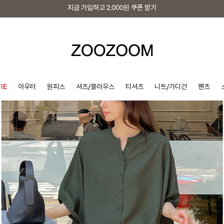
지금 가입하고
2,000원
쿠폰 받기
지금 가입하고
2,000원
쿠폰 받기
IE
아우터
원피스
셔츠/블라우스
티셔츠
니트/가디건
팬츠