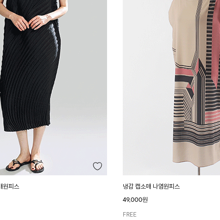
매원피스
냉감 캡소매 나염원피스
49,000원
FREE