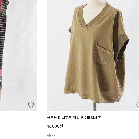
쿨코튼 미니포켓 워싱 캡소매티셔츠
46,000원
FREE