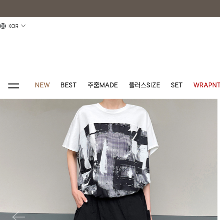
KOR
NEW
BEST
주줌MADE
플러스SIZE
SET
WRAPNT