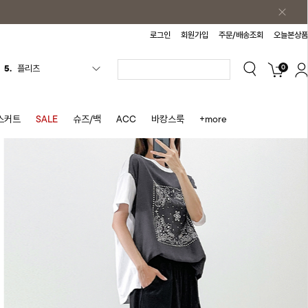
로그인
회원가입
주문/배송조회
오늘본상품
0
6.
나시원피스
7.
치마반바지
8.
바지
스커트
SALE
슈즈/백
ACC
바캉스룩
+more
9.
조끼
10.
자켓
1.
원피스
2.
블라우스
3.
나시
4.
티셔츠
5.
플리츠