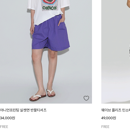
어니언프린팅 실켓면 반팔티셔츠
웨이브 플리츠 민소
34,000원
49,000원
FREE
FREE