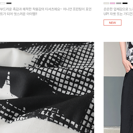
부드러운 촉감과 쾌적한 착용감의 티셔츠에요~ 어니언 프린팅이 포인
은은한 입체감으로 느
트가 되어 멋스러운 아이템!!
UP! 자켓 또는 가디