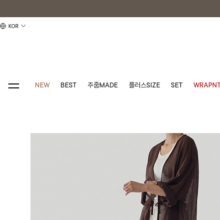
KOR
NEW
BEST
주줌MADE
플러스SIZE
SET
WRAPNT