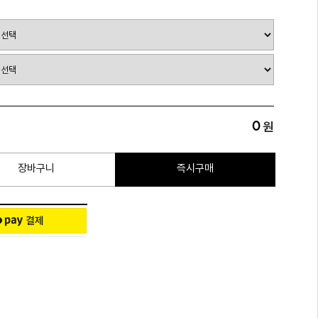
0
원
장바구니
즉시구매