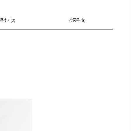
품후기(
0
)
상품문의()