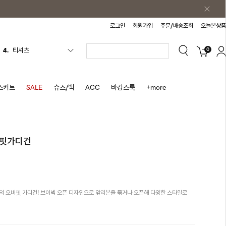
로그인
회원가입
주문/배송조회
오늘본상품
0
5.
플리츠
6.
나시원피스
7.
치마반바지
스커트
SALE
슈즈/백
ACC
바캉스룩
+more
8.
바지
9.
조끼
10.
자켓
버핏가디건
1.
원피스
2.
블라우스
3.
나시
의 오버핏 가디건! 브이넥 오픈 디자인으로 앞리본을 묶거나 오픈해 다양한 스타일로
4.
티셔츠