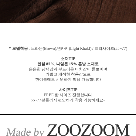
* 모델착용
: 브라운(Brown),연카키(Light Khaki) / 프리사이즈(55~77)
소재TIP
텐셀 85%, 나일론 15% 혼방 소재로
은은한 광택감과 부드러운 터치감이 돋보이며
가볍고 쾌적한 착용감으로
한여름에도 시원하게 착용 가능합니다
사이즈TIP
FREE 한 사이즈 진행합니다
55~77분들까지 편안하게 착용 가능하세요~