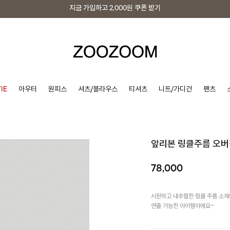
지금 가입하고
2,000원
쿠폰 받기
지금 가입하고
2,000원
쿠폰 받기
IE
아우터
원피스
셔츠/블라우스
티셔츠
니트/가디건
팬츠
앞리본 링클주름 오
78,000
시원하고 내추럴한 링클 주름 소재
연출 가능한 아이템이에요~