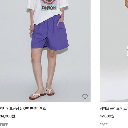
어니언프린팅 실켓면 반팔티셔츠
웨이브 플리츠 민소
34,000원
49,000원
FREE
FREE