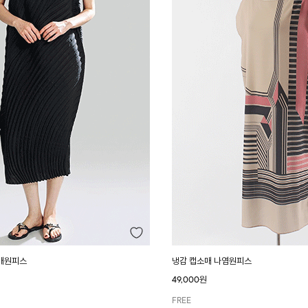
매원피스
냉감 캡소매 나염원피스
49,000원
FREE