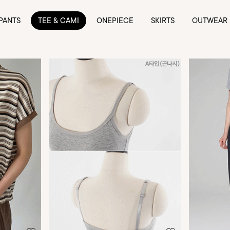
PANTS
TEE & CAMI
ONEPIECE
SKIRTS
OUTWEAR