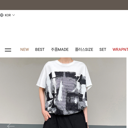
KOR
NEW
BEST
주줌MADE
플러스SIZE
SET
WRAPNT