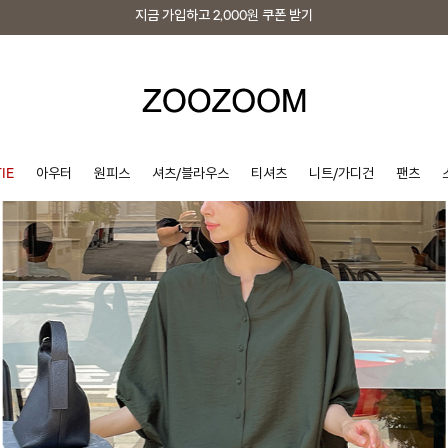
지금 가입하고
2,000원
쿠폰 받기
지금 가입하고
2,000원
쿠폰 받기
IE
아우터
원피스
셔츠/블라우스
티셔츠
니트/가디건
팬츠