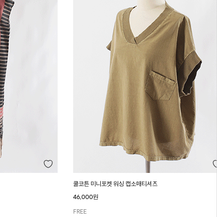
쿨코튼 미니포켓 워싱 캡소매티셔츠
46,000원
FREE