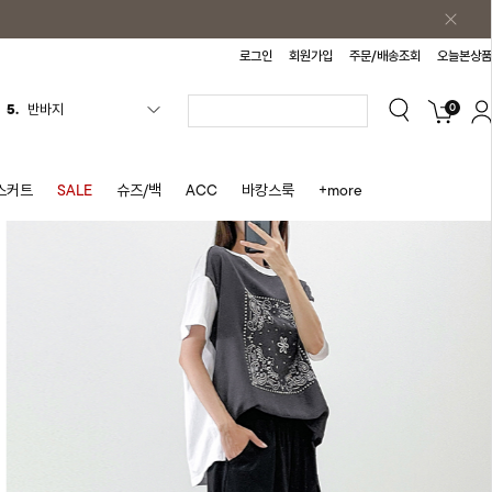
로그인
회원가입
주문/배송조회
오늘본상품
5.
반바지
0
6.
여름티
7.
가디건
스커트
SALE
슈즈/백
ACC
바캉스룩
+more
8.
셔츠
9.
청치마
10.
바스락원피스
1.
원피스
2.
블라우스
3.
나시
4.
스커트