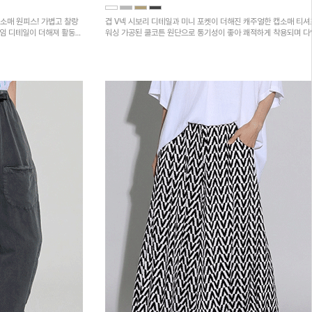
소매 원피스! 가볍고 찰랑
겹 V넥 시보리 디테일과 미니 포켓이 더해진 캐주얼한 캡소매 티셔
트임 디테일이 더해져 활동성
워싱 가공된 쿨코튼 원단으로 통기성이 좋아 쾌적하게 착용되며 
하의와 매치하기 좋은 아이템입니다~