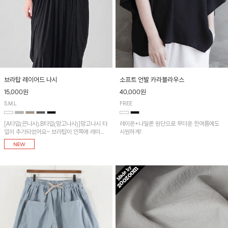
브라탑 레이어드 나시
소프트 언발 카라블라우스
15,000원
40,000원
S,M,L
FREE
[A타입(끈나시),B타입(망고나시)]망고나시 타
레이온+나일론 원단으로 무더운 한여름에도
입이 추가되었어요~ 브라탑이 안쪽에 레이어
시원하게!
드 되어 실용적인 나시!