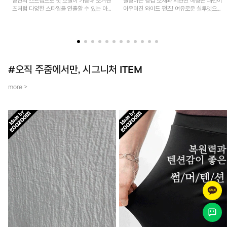
밑단의 스트랩으로 핏 조절이 가능해 조거팬
찰랑이는 냉감 소재와 세련된 헤링본 패턴이
츠처럼 다양한 스타일을 연출할 수 있는 아
어우러진 와이드 팬츠! 여유로운 실루엣으로
이템! 허리 전체 밴딩과 스트링으로 편안한
활동성이 뛰어나며, 가볍고 시원한 착용감으
착용감이며, 넉넉한 포켓 디테일로 실용성을
로 한여름까지 부담 없이 즐기기 좋은 아이
더했어요~
템입니다.
#오직 주줌에서만, 시그니처 ITEM
more >