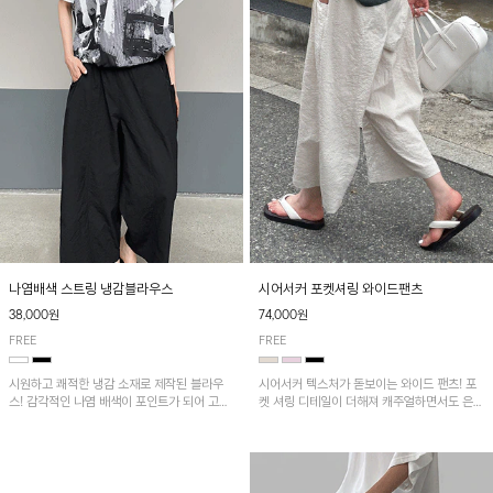
나염배색 스트링 냉감블라우스
시어서커 포켓셔링 와이드팬츠
38,000원
74,000원
FREE
FREE
시원하고 쾌적한 냉감 소재로 제작된 블라우
시어서커 텍스처가 돋보이는 와이드 팬츠! 포
스! 감각적인 나염 배색이 포인트가 되어 고급
켓 셔링 디테일이 더해져 캐주얼하면서도 은은
스럽고 세련된 분위기를 연출하며, 스트링 디
한 포인트를 연출하며, 여유로운 와이드 핏으
테일로 핏 조절이 가능해 다양한 실루엣으로
로 편안하고 멋스러운 실루엣을 완성해 줍니
착용 가능합니다~
다. 가볍고 쾌적한 착용감으로 여름철 데일리
아이템으로 활용하기 좋아요~