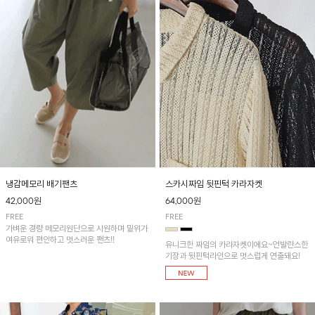
냉감메모리 배기팬츠
스카시짜임 뒷핀턱 카라자켓
42,000원
64,000원
FREE
FREE
가벼운 경량 메모리원단으로 시원하며 밑위가
여유로워 편안하고 멋스러운 팬츠!!
유니크한 짜임의 카라자켓이에요~언발란스한
기장과 뒷핀턱라인으로 멋스럽게 연출돼요!