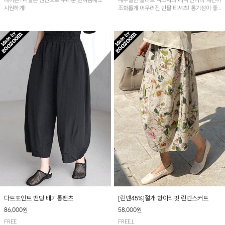
레이온+나일론 원단으로 무더운 한여름에도
내추럴한 슬라브 텍스처와 배색 단가라 패턴이
시원하게!
조화롭게 어우러진 반팔 티셔츠! 통기성이 좋
아 여름철 시원하게 착용하기 좋아요~
다트포인트 밴딩 배기통팬츠
[린넨45%]절개 항아리핏 린넨스커트
86,000원
58,000원
FREE
FREE,L