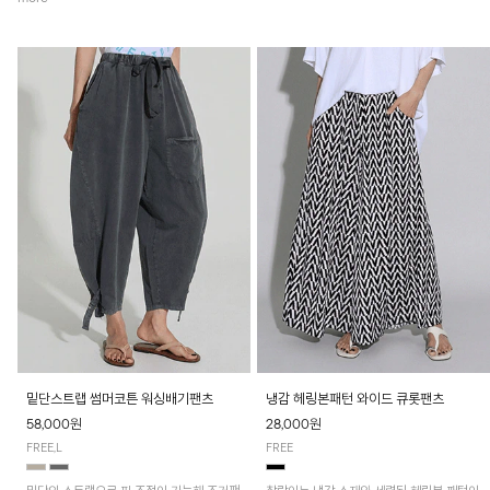
밑단스트랩 썸머코튼 워싱배기팬츠
냉감 헤링본패턴 와이드 큐롯팬츠
58,000원
28,000원
FREE,L
FREE