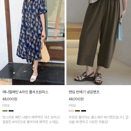
애니멀패턴 A라인 쿨셔츠원피스
밴딩 반배기 냉감팬츠
48,000원
48,000원
FREE
FREE
멋스러운 패턴 나염이 매력적인 셔츠 원피스!
차르르 떨어지는 쿨소재의 배기팬츠입니다. 입
깔끔한 A라인으로 떨어지며 쾌적한 소재감으
었을 때 편하고 시원한 착용감!
로 산뜻하게 착용돼요~