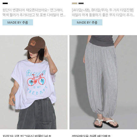
원단이 변경되어 재오픈되었어요~ 연그레이,
[A타입(나염), B타입(무지) 두 가지 타입진행]
먹색 컬러가 추가되었고 뒷 포켓 디테일이 변
데일리 하게 활용하기 좋은 무지 타입이 추가
경되었습니다~가볍고 시원하게 착용되는 배
되었어요~ 볼륨감 있는 항아리핏 실루엣이 유
기통팬츠! 허리밴딩과 여유로운 통으로 편안해
니크하며 포켓디테일이 POINT!
매일 손이 자주 갈 아이템!
자전거나염 피그워싱 반팔티셔츠
썸머레이온 하렘 배기팬츠