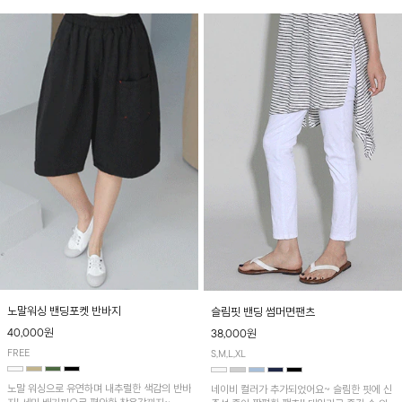
노말워싱 밴딩포켓 반바지
슬림핏 밴딩 썸머면팬츠
40,000원
38,000원
FREE
S,M,L,XL
노말 워싱으로 유연하며 내추럴한 색감의 반바
네이비 컬러가 추가되었어요~ 슬림한 핏에 신