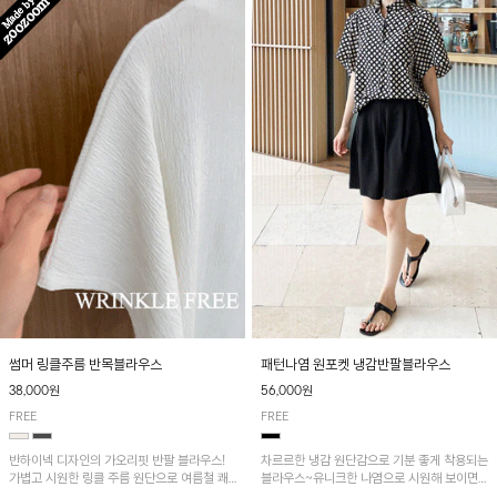
패턴나염 원포켓 냉감반팔블라우스
썸머 링클주름 반목블라우스
56,000원
38,000원
FREE
FREE
차르르한 냉감 원단감으로 기분 좋게 착용되는
반하이넥 디자인의 가오리핏 반팔 블라우스!
블라우스~유니크한 나염으로 시원해 보이면
가볍고 시원한 링클 주름 원단으로 여름철 쾌
서 흐르는 핏이 멋스러운 아이템!
적하게 즐기기 좋은 아이템이에요~