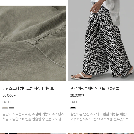
밑단스트랩 썸머코튼 워싱배기팬츠
냉감 헤링본패턴 와이드 큐롯팬츠
58,000원
28,000원
FREE,L
FREE
밑단의 스트랩으로 핏 조절이 가능해 조거팬츠
찰랑이는 냉감 소재와 세련된 헤링본 패턴이
처럼 다양한 스타일을 연출할 수 있는 아이템!
어우러진 와이드 팬츠! 여유로운 실루엣으로
허리 전체 밴딩과 스트링으로 편안한 착용감이
활동성이 뛰어나며, 가볍고 시원한 착용감으로
며, 넉넉한 포켓 디테일로 실용성을 더했어요~
한여름까지 부담 없이 즐기기 좋은 아이템입니
다.