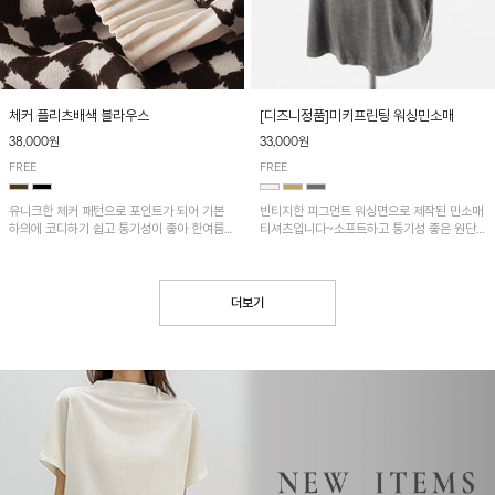
[디즈니정품]미키프린팅 워싱민소매
체커 플리츠배색 블라우스
33,000원
38,000원
FREE
FREE
빈티지한 피그먼트 워싱면으로 제작된 민소매
유니크한 체커 패턴으로 포인트가 되어 기본
티셔츠입니다~소프트하고 통기성 좋은 원단
하의에 코디하기 쉽고 통기성이 좋아 한여름에
으로 편안하면서 유니크한 프린팅이 POINT!
도 시원하게 착용하기 좋답니다~
더보기