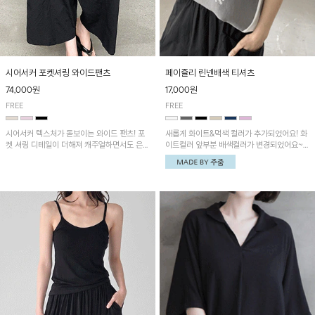
시어서커 포켓셔링 와이드팬츠
페이즐리 린넨배색 티셔츠
74,000원
17,000원
FREE
FREE
시어서커 텍스처가 돋보이는 와이드 팬츠! 포
새롭게 화이트&먹색 컬러가 추가되었어요! 화
켓 셔링 디테일이 더해져 캐주얼하면서도 은은
이트컬러 앞부분 배색컬러가 변경되었어요~
한 포인트를 연출하며, 여유로운 와이드 핏으
중앙 린넨배색으로 유니크하면서 페이즐리 패
로 편안하고 멋스러운 실루엣을 완성해 줍니
턴으로 감각적인 분위기를 연출이 가능한 티셔
다. 가볍고 쾌적한 착용감으로 여름철 데일리
츠!
아이템으로 활용하기 좋아요~