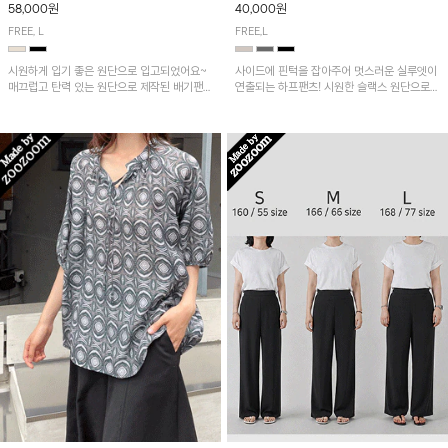
58,000원
40,000원
FREE, L
FREE,L
시원하게 입기 좋은 원단으로 입고되었어요~
사이드에 핀턱을 잡아주어 멋스러운 실루엣이
매끄럽고 탄력 있는 원단으로 제작된 배기팬츠
연출되는 하프팬츠! 시원한 슬랙스 원단으로
입니다! 유니크한 다트절개 포인트가 돋보이며
산뜻하게 입어보실 거예요~
뒷밴딩으로 편안하게~