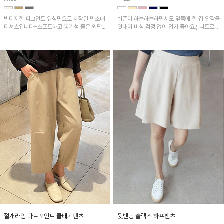
빈티지한 피그먼트 워싱면으로 제작된 민소매
쉬폰이 하늘하늘하면서도 앞쪽에 한 겹 안감을
티셔츠입니다~소프트하고 통기성 좋은 원단
덧대어 비침 걱정 없이 입기 좋아요:) 니트로
으로 편안하면서 유니크한 프린팅이 POINT!
배색된 어깨 캡소매가 자연스럽게 감싸주어 세
련된 무드를 연출 해준답니다~
절개라인 다트포인트 쿨배기팬츠
뒷밴딩 슬랙스 하프팬츠