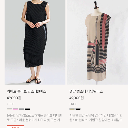
웨이브 플리츠 민소매원피스
냉감 캡소매 나염원피스
49,000원
49,000원
FREE
FREE
은은한 입체감으로 느껴지는 플리츠 디테일
시원한 냉감 원단에 감각적인 나염을 더한
로 고급스러운 분위기가 UP! 자켓 또는 가디
캡소매 원피스! 가볍고 찰랑이는 소재감으로
건과 같이 매치해도 잘 어울린답니다!
쾌적하게 착용되며, 밑단 트임 디테일이 더해