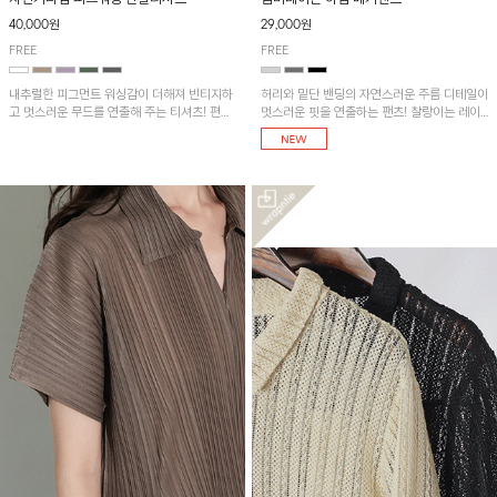
40,000원
29,000원
FREE
FREE
내추럴한 피그먼트 워싱감이 더해져 빈티지하
허리와 밑단 밴딩의 자연스러운 주름 디테일이
고 멋스러운 무드를 연출해 주는 티셔츠! 편안
멋스러운 핏을 연출하는 팬츠! 찰랑이는 레이
한 루즈핏으로 여유롭게 착용하기 좋은 아이템
온 소재로 가볍고 시원하게 착용되며, 여유로
이에요~
운 실루엣으로 활동성이 좋아 데일리 하게 즐
기기 좋은 아이템입니다~