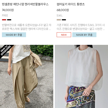
텐셀혼방 패턴나염 헨리넥반팔블라우스
썸머실키 와이드 통팬츠
74,000원
68,000원
FREE
S,M,L
반팔버전으로 새롭게 오픈되었습니다! 얇고 차
기존 FREE 사이즈 진행에서 S,M,L 3가지 사
르르한 텍스처에 깔끔한 헨리넥 디자인으로 제
이즈 진행으로 변경되었어요~ 얇고 시원한 원
작된 블라우스예요~볼륨감있는 소매 셔링과
단으로 제작된 와이드팬츠! 베이직한 디자인으
세련된 나염패턴으로 유니크한 매력 UP!
로 코디 활용도가 높은 아이템이에요~