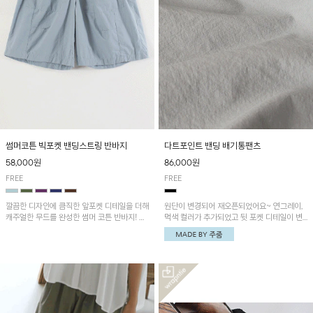
썸머코튼 빅포켓 밴딩스트링 반바지
다트포인트 밴딩 배기통팬츠
58,000원
86,000원
FREE
FREE
깔끔한 디자인에 큼직한 앞포켓 디테일을 더해
원단이 변경되어 재오픈되었어요~ 연그레이,
캐주얼한 무드를 완성한 썸머 코튼 반바지! 허
먹색 컬러가 추가되었고 뒷 포켓 디테일이 변
리 밴딩과 스트링으로 편안한 핏을 연출하며,
경되었습니다~가볍고 시원하게 착용되는 배
가볍고 쾌적한 착용감으로 여름 시즌 내내 데
기통팬츠! 허리밴딩과 여유로운 통으로 편안해
일리 하게 활용하기 좋아요~
매일 손이 자주 갈 아이템!