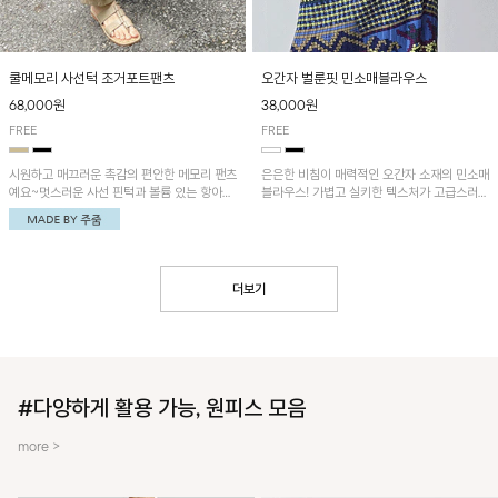
쿨메모리 사선턱 조거포트팬츠
오간자 벌룬핏 민소매블라우스
68,000원
38,000원
FREE
FREE
시원하고 매끄러운 촉감의 편안한 메모리 팬츠
은은한 비침이 매력적인 오간자 소재의 민소매
예요~멋스러운 사선 핀턱과 볼륨 있는 항아리
블라우스! 가볍고 실키한 텍스처가 고급스러운
핏이 유니크한 아이템!
무드를 더해주며, 벌룬핏 실루엣이 멋스러운
아이템이에요~
더보기
#다양하게 활용 가능, 원피스 모음
more >