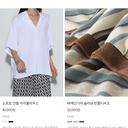
소프트 언발 카라블라우스
배색단가라 슬라브 반팔티셔츠
40,000원
32,000원
FREE
FREE