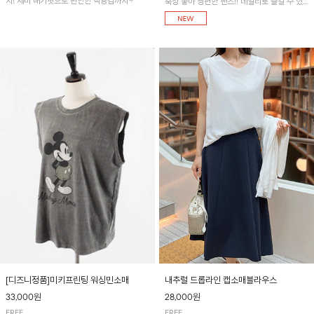
지! 세미 배기핏으로 편안한 착용감까지~
축성 좋아 짱편한 팬츠!! 데일리로 즐길 수 있
는 기본 컬러들로 준비했어요~
[디즈니정품]미키프린팅 워싱민소매
내추럴 드롭라인 캡소매블라우스
33,000원
28,000원
FREE
FREE