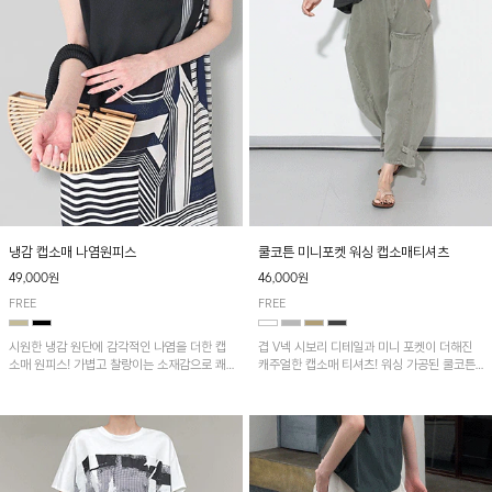
냉감 캡소매 나염원피스
쿨코튼 미니포켓 워싱 캡소매티셔츠
49,000원
46,000원
FREE
FREE
시원한 냉감 원단에 감각적인 나염을 더한 캡
겹 V넥 시보리 디테일과 미니 포켓이 더해진
소매 원피스! 가볍고 찰랑이는 소재감으로 쾌
캐주얼한 캡소매 티셔츠! 워싱 가공된 쿨코튼
적하게 착용되며, 밑단 트임 디테일이 더해져
원단으로 통기성이 좋아 쾌적하게 착용되며 다
활동성을 높였어요~
양한 하의와 매치하기 좋은 아이템입니다~