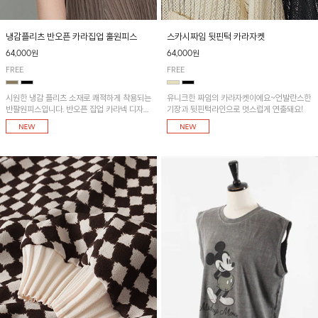
냉감플리츠 반오픈 카라집업 훌원피스
스카시짜임 뒷핀턱 카라자켓
64,000원
64,000원
FREE
FREE
시원한 냉감 플리츠 소재로 쾌적하게 착용되는
유니크한 짜임의 카라자켓이에요~언발란스한
반팔원피스입니다. 반오픈 집업 카라넥 디자인
기장과 뒷핀턱라인으로 멋스럽게 연출돼요!
이 깔끔한 포인트를 더해주며, 자연스럽게 퍼
지는 훌 실루엣이 여성스러운 분위기를 연출해
줘요~