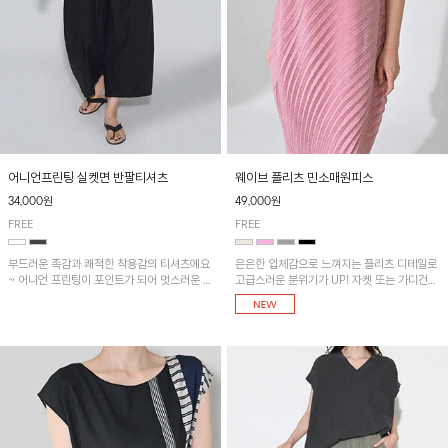
어니언프린팅 실켓면 반팔티셔츠
웨이브 플리츠 민소매원피스
34,000원
49,000원
FREE
FREE
부드러운 촉감과 쾌적한 착용감의 티셔츠에요
은은한 입체감으로 느껴지는 플리츠 디테일로
~ 어니언 프린팅이 포인트가 되어 멋스러운 아
고급스러운 분위기가 UP! 자켓 또는 가디건과
이템!!
같이 매치해도 잘 어울린답니다!