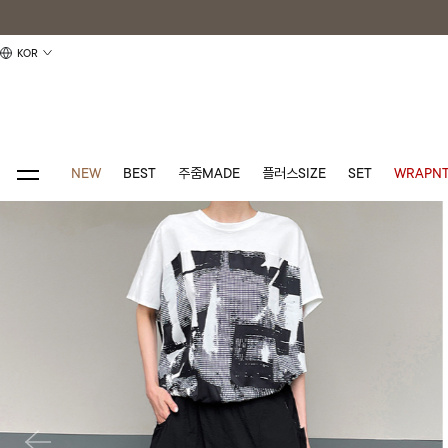
KOR
NEW
BEST
주줌MADE
플러스SIZE
SET
WRAPNT