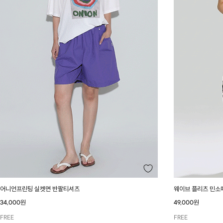
어니언프린팅 실켓면 반팔티셔츠
웨이브 플리츠 민소
34,000원
49,000원
FREE
FREE