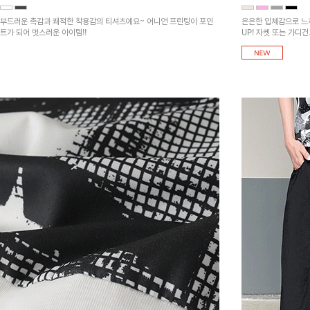
부드러운 촉감과 쾌적한 착용감의 티셔츠에요~ 어니언 프린팅이 포인
은은한 입체감으로 느
트가 되어 멋스러운 아이템!!
UP! 자켓 또는 가디