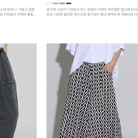
소매 원피스! 가볍고 찰랑
겹 V넥 시보리 디테일과 미니 포켓이 더해진 캐주얼한 캡소매 티셔
트임 디테일이 더해져 활동성
워싱 가공된 쿨코튼 원단으로 통기성이 좋아 쾌적하게 착용되며 
하의와 매치하기 좋은 아이템입니다~