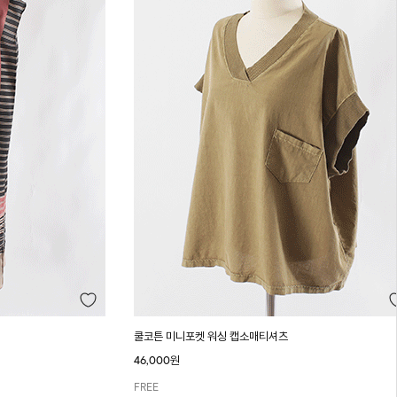
쿨코튼 미니포켓 워싱 캡소매티셔츠
46,000원
FREE