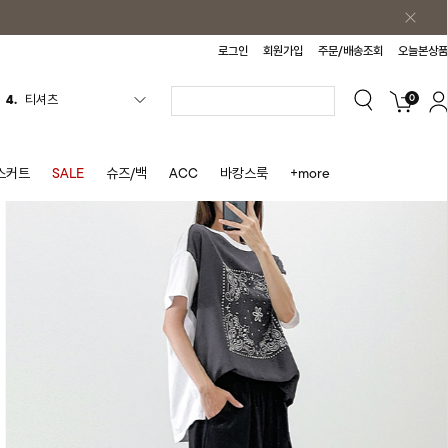
로그인
회원가입
주문/배송조회
오늘본상품
0
5.
플리츠
6.
나시원피스
7.
치마반바지
스커트
SALE
슈즈/백
ACC
바캉스룩
+more
8.
바지
9.
조끼
10.
자켓
1.
원피스
2.
블라우스
3.
나시
4.
티셔츠