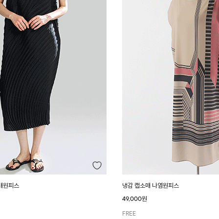
매원피스
냉감 캡소매 나염원피스
49,000원
FREE