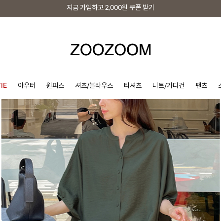
지금 가입하고
2,000원
쿠폰 받기
지금 가입하고
2,000원
쿠폰 받기
IE
아우터
원피스
셔츠/블라우스
티셔츠
니트/가디건
팬츠