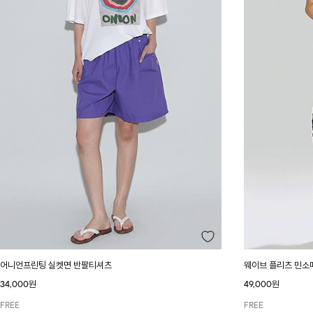
어니언프린팅 실켓면 반팔티셔츠
웨이브 플리츠 민소
34,000원
49,000원
FREE
FREE