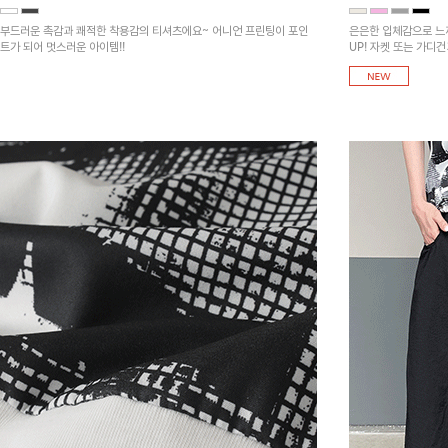
부드러운 촉감과 쾌적한 착용감의 티셔츠에요~ 어니언 프린팅이 포인
은은한 입체감으로 느
트가 되어 멋스러운 아이템!!
UP! 자켓 또는 가디