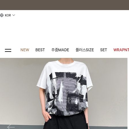
KOR
NEW
BEST
주줌MADE
플러스SIZE
SET
WRAPNT