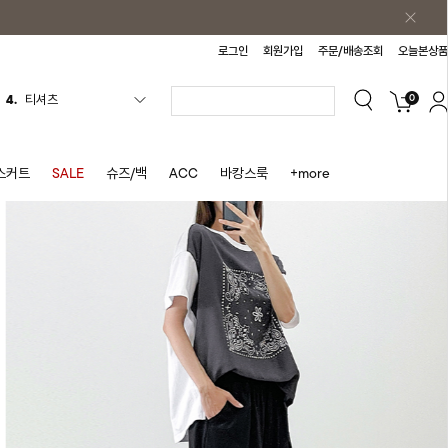
로그인
회원가입
주문/배송조회
오늘본상품
0
5.
플리츠
6.
나시원피스
7.
치마반바지
스커트
SALE
슈즈/백
ACC
바캉스룩
+more
8.
바지
9.
조끼
10.
자켓
1.
원피스
2.
블라우스
3.
나시
4.
티셔츠