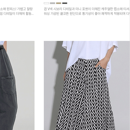
소매 원피스! 가볍고 찰랑
겹 V넥 시보리 디테일과 미니 포켓이 더해진 캐주얼한 캡소매 티셔
트임 디테일이 더해져 활동성
워싱 가공된 쿨코튼 원단으로 통기성이 좋아 쾌적하게 착용되며 
하의와 매치하기 좋은 아이템입니다~