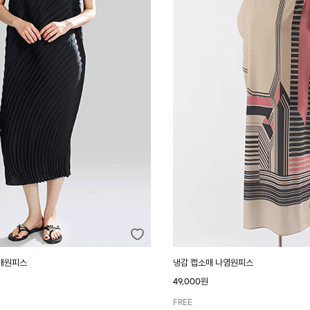
매원피스
냉감 캡소매 나염원피스
49,000원
FREE