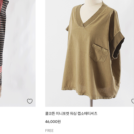
쿨코튼 미니포켓 워싱 캡소매티셔츠
46,000원
FREE