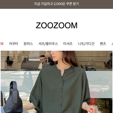
지금 가입하고
2,000원
쿠폰 받기
지금 가입하고
2,000원
쿠폰 받기
IE
아우터
원피스
셔츠/블라우스
티셔츠
니트/가디건
팬츠