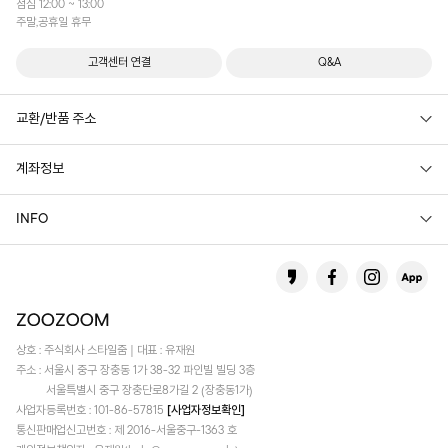
점심 12:00 ~ 13:00
주말,공휴일 휴무
고객센터 연결
Q&A
교환/반품 주소
계좌정보
INFO
상호 : 주식회사 스타일줌 | 대표 : 유재원
주소 : 서울시 중구 장충동 1가 38-32 파인빌 빌딩 3층
서울특별시 중구 장충단로8가길 2 (장충동1가)
사업자등록번호 : 101-86-57815
[사업자정보확인]
통신판매업신고번호 : 제 2016-서울중구-1363 호