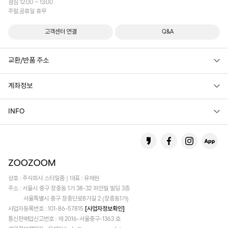
점심 12:00 ~ 13:00
주말,공휴일 휴무
고객센터 연결
Q&A
교환/반품 주소
계좌정보
INFO
상호 : 주식회사 스타일줌 | 대표 : 유재원
주소 : 서울시 중구 장충동 1가 38-32 파인빌 빌딩 3층
서울특별시 중구 장충단로8가길 2 (장충동1가)
사업자등록번호 : 101-86-57815
[사업자정보확인]
통신판매업신고번호 : 제 2016-서울중구-1363 호