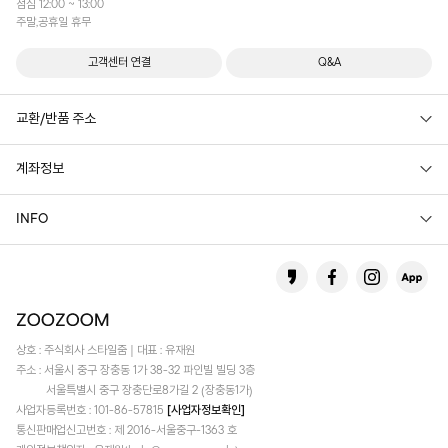
점심 12:00 ~ 13:00
주말,공휴일 휴무
고객센터 연결
Q&A
교환/반품 주소
계좌정보
INFO
상호 : 주식회사 스타일줌 | 대표 : 유재원
주소 : 서울시 중구 장충동 1가 38-32 파인빌 빌딩 3층
서울특별시 중구 장충단로8가길 2 (장충동1가)
사업자등록번호 : 101-86-57815
[사업자정보확인]
통신판매업신고번호 : 제 2016-서울중구-1363 호