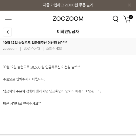
지금 가입하고
2,000원
쿠폰 받기
지금 가입하고
2,000원
쿠폰 받기
0
미확인입금자
10월 12일 농협으로 입금해주신 이선경 님^^**
zoozoom
|
2021-10-13
|
조회수 433
50,500
10월 12일 농협으로
원 입금해주신 이선경 님^^**
주줌으로 연락주시기 바랍니다.
입금자와 주문자 성함이 틀리시면 입금확인이 안되어 배송이 지연됩니다.
빠른 시일내로 연락주세요^^