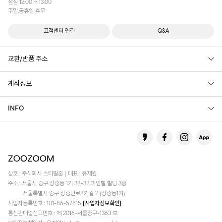
점심 12:00 ~ 13:00
주말,공휴일 휴무
고객센터 연결
Q&A
교환/반품 주소
계좌정보
INFO
상호 : 주식회사 스타일줌 | 대표 : 유재원
주소 : 서울시 중구 장충동 1가 38-32 파인빌 빌딩 3층
서울특별시 중구 장충단로8가길 2 (장충동1가)
사업자등록번호 : 101-86-57815
[사업자정보확인]
통신판매업신고번호 : 제 2016-서울중구-1363 호