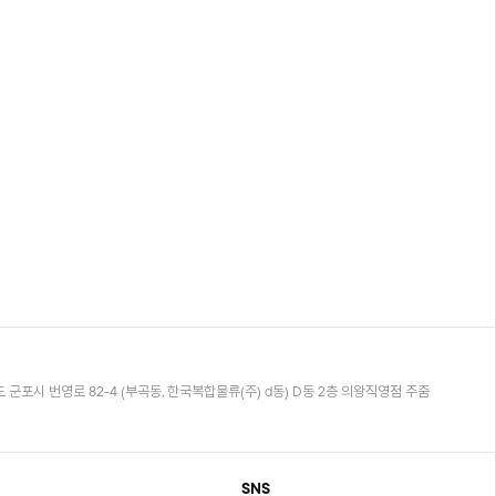
 군포시 번영로 82-4 (부곡동, 한국복합물류(주) d동) D동 2층 의왕직영점 주줌
SNS