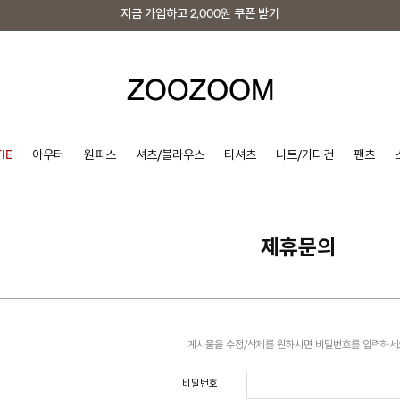
지금 가입하고
2,000원
쿠폰 받기
지금 가입하고
2,000원
쿠폰 받기
IE
아우터
원피스
셔츠/블라우스
티셔츠
니트/가디건
팬츠
제휴문의
게시물을 수정/삭제를 원하시면 비밀번호를 입력하세
비밀번호