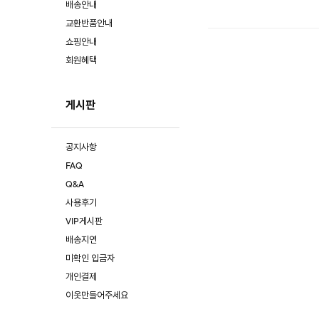
배송안내
교환반품안내
쇼핑안내
회원혜택
게시판
공지사항
FAQ
Q&A
사용후기
VIP게시판
배송지연
미확인 입금자
개인결제
이옷만들어주세요