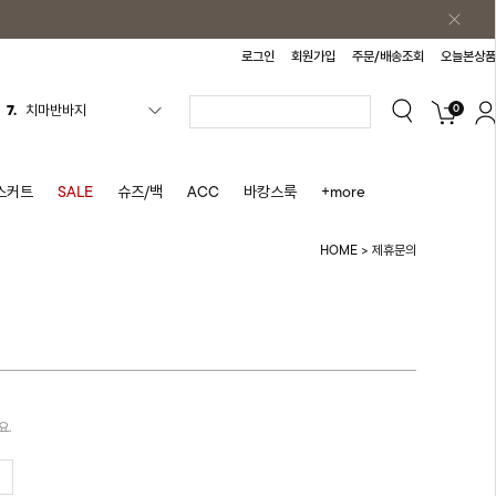
로그인
회원가입
주문/배송조회
오늘본상품
0
7.
치마반바지
8.
바지
9.
조끼
스커트
SALE
슈즈/백
ACC
바캉스룩
+more
10.
자켓
HOME
제휴문의
>
1.
원피스
2.
블라우스
3.
나시
4.
티셔츠
5.
플리츠
요.
6.
나시원피스