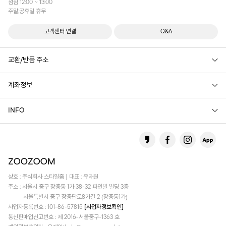
점심 12:00 ~ 13:00
주말,공휴일 휴무
고객센터 연결
Q&A
교환/반품 주소
계좌정보
INFO
상호 : 주식회사 스타일줌 | 대표 : 유재원
주소 : 서울시 중구 장충동 1가 38-32 파인빌 빌딩 3층
서울특별시 중구 장충단로8가길 2 (장충동1가)
사업자등록번호 : 101-86-57815
[사업자정보확인]
통신판매업신고번호 : 제 2016-서울중구-1363 호