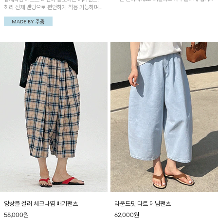
입체적인 커브드 라인이 돋보이는 배기팬츠!
좋은 아이템이에요~
허리 전체 밴딩으로 편안하게 착용 가능하며
캐주얼부터 데일리룩까지 다양하게 활용하기
좋은 아이템이에요~
앙상블 컬러 체크나염 배기팬츠
라운드핏 다트 데님팬츠
58,000
원
62,000
원