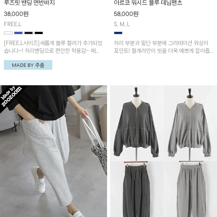
루즈핏 밴딩 면반바지
아르코 워시드 블루 데님팬츠
38,000
원
58,000
원
FREE,L
S, M, L
[FREE,L사이즈]새롭게 블루 컬러가 추가되었
허리 부분과 밑단 부분에 그라데이션 워싱이
습니다~! 허리밴딩으로 편안한 착용감~ 매일
포인트! 절개라인이 핏을 더욱 예쁘게 잡아줍
데일리하게 즐기기 좋은 캐주얼 팬츠!
니다. 여름에 시원한 느낌으로 착용하기 좋아
요~