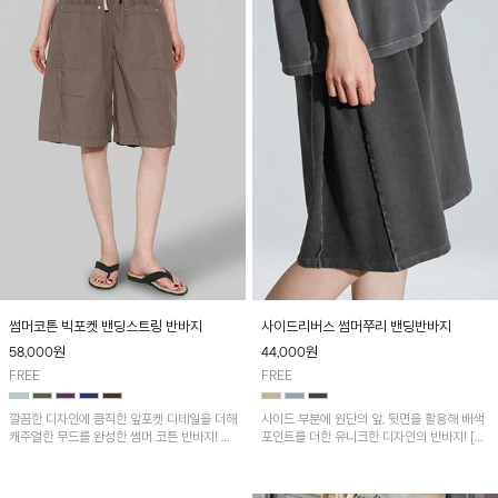
썸머코튼 빅포켓 밴딩스트링 반바지
사이드리버스 썸머쭈리 밴딩반바지
58,000
원
44,000
원
FREE
FREE
깔끔한 디자인에 큼직한 앞포켓 디테일을 더해
사이드 부분에 원단의 앞, 뒷면을 활용해 배색
캐주얼한 무드를 완성한 썸머 코튼 반바지! 허
포인트를 더한 유니크한 디자인의 반바지! [디
리 밴딩과 스트링으로 편안한 핏을 연출하며,
즈니정품]썸머쭈리 피그워싱 미키후드티셔츠
가볍고 쾌적한 착용감으로 여름 시즌 내내 데
와 함께 코디하시면 더욱 멋스러워요~
일리 하게 활용하기 좋아요~