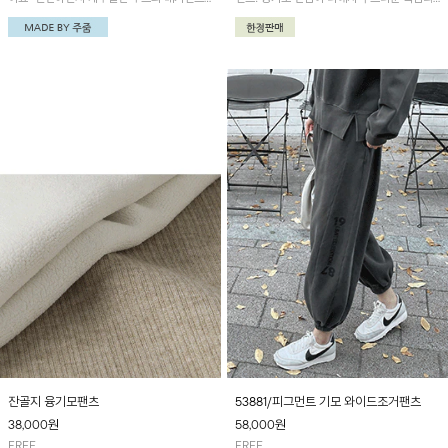
랍니다
보온감이 느껴져요~
잔골지 융기모팬츠
53881/피그먼트 기모 와이드조거팬츠
38,000
원
58,000
원
FREE
FREE