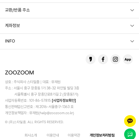
교환/반품 주소
계좌정보
INFO
상호 : 주식회사 스타일줌 | 대표 : 유재원
주소 : 서울시 중구 장충동 1가 38-32 파인빌 빌딩 3층
서울특별시 중구 장충단로8가길 2 (장충동1가)
사업자등록번호 : 101-86-57815
[사업자정보확인]
통신판매업신고번호 : 제 2016-서울중구-1363 호
개인정보책임자 : 유재원(help@zoozoom.co.kr)
© (주)스타일줌. ALL RIGHTS RESERVED.
회사소개
이용안내
이용약관
개인정보처리방침