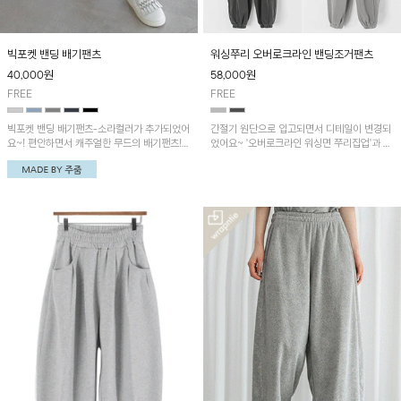
빅포켓 밴딩 배기팬츠
워싱쭈리 오버로크라인 밴딩조거팬츠
40,000
원
58,000
원
FREE
FREE
빅포켓 밴딩 배기팬츠-소라컬러가 추가되었어
간절기 원단으로 입고되면서 디테일이 변경되
요~! 편안하면서 캐주얼한 무드의 배기팬츠!
었어요~ '오버로크라인 워싱면 쭈리집업'과 함
부드럽고 신축성이 좋아 편안하게 입어보실 거
께 착용하면 더욱 멋져요~
예요~