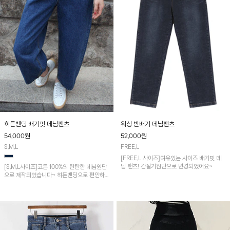
히든밴딩 배기핏 데님팬츠
워싱 반배기 데님팬츠
54,000
원
52,000
원
S,M,L
FREE,L
[FREE,L 사이즈]여유있는 사이즈 배기핏 데
님 팬츠! 간절기원단으로 변경되었어요~
[S,M,L사이즈]코튼 100%의 탄탄한 데님원단
으로 제작되었습니다~ 히든밴딩으로 편안하
며 깔끔한 배기핏 팬츠!