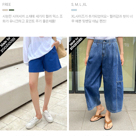
FREE
S, M, L ,XL
시원한 시어서커 소재에 세가지 컬러 믹스 조
XL사이즈가 추가되었어요~ 컬러감과 핏이 너
화가 유니크하고 포인트 주기 좋은제품!
무 예쁜 뒷밴딩 데님 팬츠!