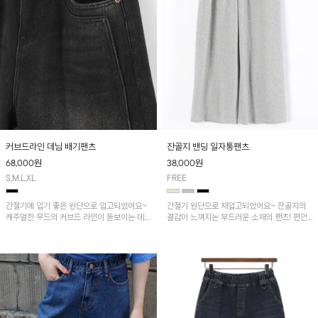
커브드라인 데님 배기팬츠
잔골지 밴딩 일자통팬츠
68,000
원
38,000
원
S,M,L,XL
FREE
간절기에 입기 좋은 원단으로 입고되었어요~
간절기 원단으로 재입고되었어요~ 잔골지의
캐주얼한 무드의 커브드 라인이 돋보이는 데님
결감이 느껴지는 부드러운 소재의 팬츠! 편안
팬츠!
하게 매치하기 좋아 추천하는 아이템입니다~