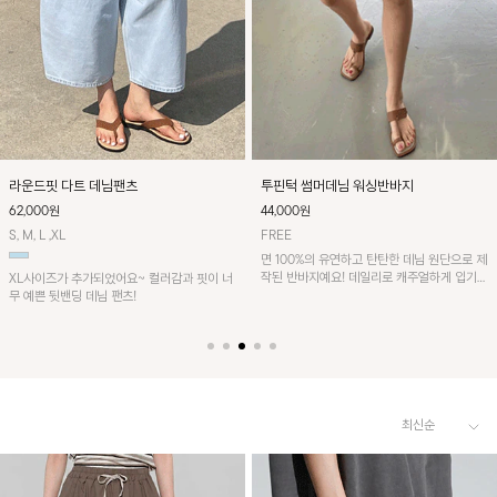
투핀턱 썸머데님 워싱반바지
라운드핏 다트 데님팬츠
44,000원
62,000원
FREE
S, M, L ,XL
면 100%의 유연하고 탄탄한 데님 원단으로 제
작된 반바지예요! 데일리로 캐주얼하게 입기
XL사이즈가 추가되었어요~ 컬러감과 핏이 너
좋은 아이템이에요~
무 예쁜 뒷밴딩 데님 팬츠!