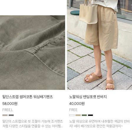
밑단스트랩 썸머코튼 워싱배기팬츠
노말워싱 밴딩포켓 반바지
58,000
원
40,000
원
FREE,L
FREE
밑단의 스트랩으로 핏 조절이 가능해 조거팬츠
노말 워싱으로 유연하며 내추럴한 색감의 반바
처럼 다양한 스타일을 연출할 수 있는 아이템!
지! 세미 배기핏으로 편안한 착용감까지~
허리 전체 밴딩과 스트링으로 편안한 착용감이