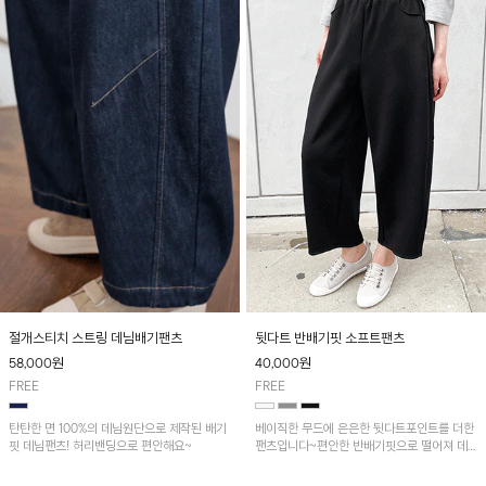
절개스티치 스트링 데님배기팬츠
뒷다트 반배기핏 소프트팬츠
58,000
원
40,000
원
FREE
FREE
탄탄한 면 100%의 데님원단으로 제작된 배기
베이직한 무드에 은은한 뒷다트포인트를 더한
핏 데님팬츠! 허리밴딩으로 편안해요~
팬츠입니다~편안한 반배기핏으로 떨어져 데
일리 하게 입기 좋아요!