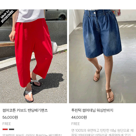
며, 넉넉한 포켓 디테일로 실용성을 더했어요~
썸머코튼 커브드 밴딩배기팬츠
투핀턱 썸머데님 워싱반바지
56,000
원
44,000
원
FREE
FREE
면 100%의 유연하고 탄탄한 데님 원단으로 제
작된 반바지예요! 데일리로 캐주얼하게 입기