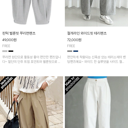
핀턱 벌룬핏 쭈리면팬츠
절개라인 와이드핏 테리팬츠
49,000
원
72,000
원
FREE
FREE
쭈리면 원단으로 활동성 좋아 편안한 팬츠입니
편안하게 착용되는 신축성 있는 테리소재의 밴
다~ 밑단의 단추 트임 포인트와 벌룬핏으로 멋
딩팬츠예요~ 와이드 한 실루엣을 사이드 절개
스러운 실루엣!
라인이 세련되게 연출해 주며 버튼카라 절개라
인 테리티셔츠와 세련된 셋업을 추천드려요~