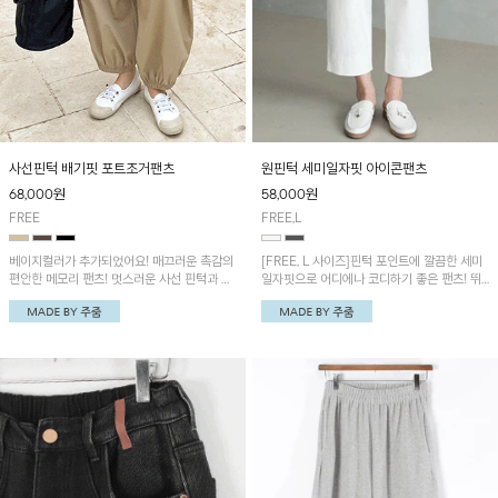
사선핀턱 배기핏 포트조거팬츠
원핀턱 세미일자핏 아이콘팬츠
68,000
원
58,000
원
FREE
FREE,L
베이지컬러가 추가되었어요! 매끄러운 촉감의
[FREE, L 사이즈]핀턱 포인트에 깔끔한 세미
편안한 메모리 팬츠! 멋스러운 사선 핀턱과 볼
일자핏으로 어디에나 코디하기 좋은 팬츠! 뛰
륨 있는 항아리핏이 유니크한 아이템이에요~
어난 신축성에 뒷밴딩으로 편안하면서도 데일
리하게 자주 찾게 될 아이템이에요~