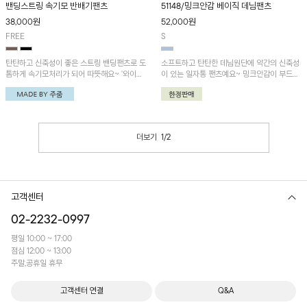
밴딩스트링 속기모 반배기팬츠
51148/밍크안감 베이직 데님팬츠
38,000
원
52,000
원
FREE
S
탄탄하고 신축성이 좋은 스트링 밴딩팬츠로 도
소프트하고 탄탄한 데님원단에 약간의 신축성
톰하게 속기모처리가 되어 따뜻해요~ '와이드
이 있는 일자통 팬츠예요~ 밍크안감이 부드럽
후드 속기모 베스트'와 캐주얼한 무드로 착용
게 닿아 겨울 내내 따뜻한 착용감!
하는 걸 추천드립니다
더보기
1
/
2
고객센터
02-2232-0997
평일 10:00 ~ 17:00
점심 12:00 ~ 13:00
주말,공휴일 휴무
고객센터 연결
Q&A