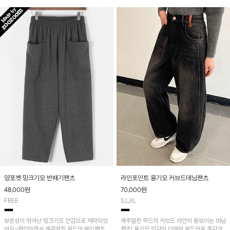
양포켓 밍크기모 반배기팬츠
라인포인트 융기모 커브드데님팬츠
48,000
원
70,000
원
FREE
S,L,XL
보온성이 뛰어난 밍크기모 안감으로 제작되었
캐주얼한 무드의 커브드 라인이 돋보이는 데님
어요~편안하면서 캐주얼한 무드의 배기팬츠
팬츠! 융기모 안감이 더해져 부드러운 촉감과