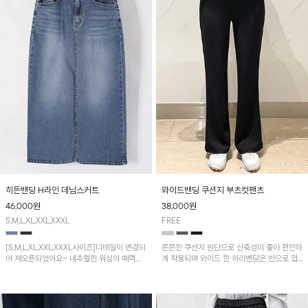
히든밴딩 H라인 데님스커트
와이드밴딩 쿠션지 부츠컷팬츠
46,000
원
38,000
원
S,M,L,XL,XXL,XXXL
FREE
[S,M,L,XL,XXL,XXXL사이즈]디테일이 변경되
쫀쫀한 쿠션지 원단으로 신축성이 좋아 편안하
어 재오픈되었어요~ 내추럴한 워싱이 매력적
게 착용되며 와이드 한 허리밴딩은 반으로 접
인 데님스커트! 적당한 신축성과 넉넉한 뒤트
어 연출하시면 멋스럽답니다~
임으로 워킹이 편안해요~