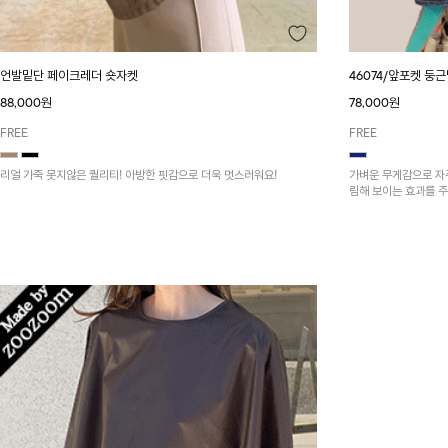
언발밑단 페이크레더 숏자켓
46074/앞포켓 둥
88,000원
78,000원
FREE
FREE
리얼 가죽 못지않은 퀄리티! 아방한 핏감으로 더욱 멋스러워요!
가벼운 무게감으로 자
림해 보이는 효과를 