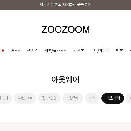
지금 가입하고
2,000원
쿠폰 받기
지금 가입하고
2,000원
쿠폰 받기
IE
아우터
원피스
셔츠/블라우스
티셔츠
니트/가디건
팬츠
아웃웨어
체보기
자켓/코트
점퍼/집업
바람막이
조끼
데님/레더