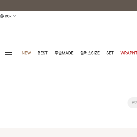
KOR
NEW
BEST
주줌MADE
플러스SIZE
SET
WRAPNT
전