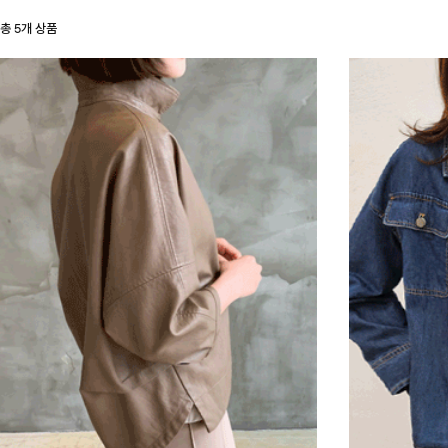
총
5
개 상품