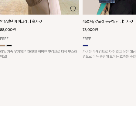
언발밑단 페이크레더 숏자켓
46074/앞포켓 둥근밑단 데님자켓
88,000원
78,000원
FREE
FREE
리얼 가죽 못지않은 퀄리티! 아방한 핏감으로 더욱 멋스러
가벼운 무게감으로 자주 입고 싶은 데님
워요!
인으로 더욱 슬림해 보이는 효과를 주