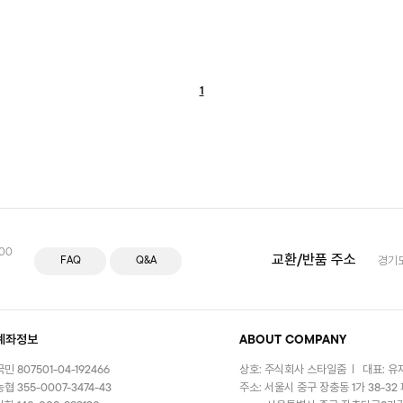
1
:00
교환/반품 주소
FAQ
Q&A
경기도
계좌정보
ABOUT COMPANY
국민 807501-04-192466
상호: 주식회사 스타일줌
대표: 유
농협 355-0007-3474-43
주소: 서울시 중구 장충동 1가 38-32