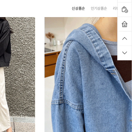
신상품순
인기상품순
리뷰많은순