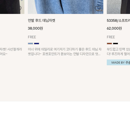
언발 후드 데님자켓
53358/소프트
38,000원
62,000원
FREE
FREE
자켓! 사선절개라
이너 위에 데일리로 여기저기 코디하기 좋은 후드 데님 자
부드럽고 탄력 있
었어요~
켓입니다~ 포켓포인트가 돋보이는 언발 디자인으로 멋스
다! 루즈하게 떨
러움 UP!
하기 좋은 아이템!