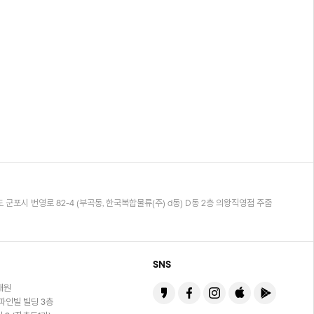
 군포시 번영로 82-4 (부곡동, 한국복합물류(주) d동) D동 2층 의왕직영점 주줌
SNS
재원
 파인빌 빌딩 3층