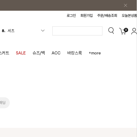
로그인
회원가입
주문/배송조회
오늘본상품
0
8.
셔츠
9.
청치마
10.
바스락원피스
스커트
SALE
슈즈/백
ACC
바캉스룩
+more
1.
원피스
2.
블라우스
3.
나시
4.
스커트
5.
반바지
패딩
6.
여름티
7.
가디건