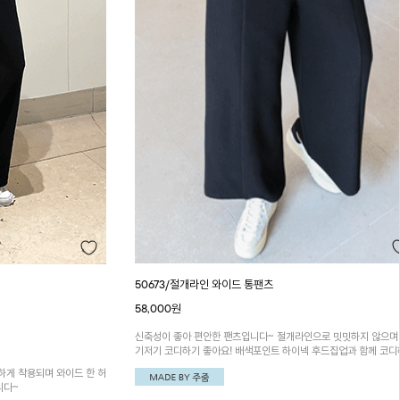
50673/절개라인 와이드 통팬츠
58,000원
신축성이 좋아 편안한 팬츠입니다~ 절개라인으로 밋밋하지 않으며
기저기 코디하기 좋아요! 배색포인트 하이넥 후드집업과 함께 코
면 더욱 멋스러워요~!
하게 착용되며 와이드 한 허
니다~