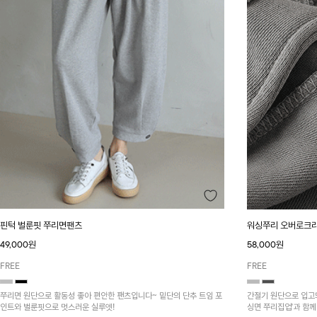
핀턱 벌룬핏 쭈리면팬츠
워싱쭈리 오버로크
49,000원
58,000원
FREE
FREE
쭈리면 원단으로 활동성 좋아 편안한 팬츠입니다~ 밑단의 단추 트임 포
간절기 원단으로 입고
인트와 벌룬핏으로 멋스러운 실루엣!
싱면 쭈리집업'과 함께