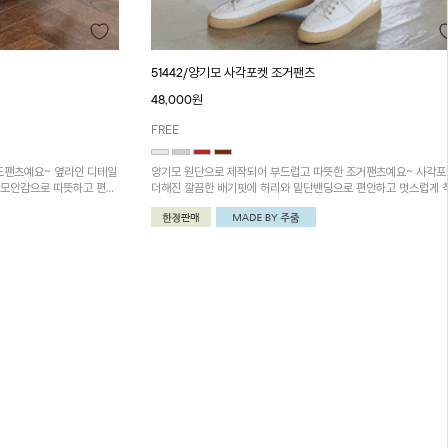
51442/양기모 사각포켓 조거팬츠
48,000원
FREE
드팬츠예요~ 옆라인 디테일
양기모 원단으로 제작되어 부드럽고 따뜻한 조거팬츠예요~ 사각
기모안감으로 따뜻하고 편안
더해진 깔끔한 배기핏에 허리와 밑단밴딩으로 편안하고 멋스럽게 
코디하시면 더욱 멋스러워요
되는 데일리추천템!