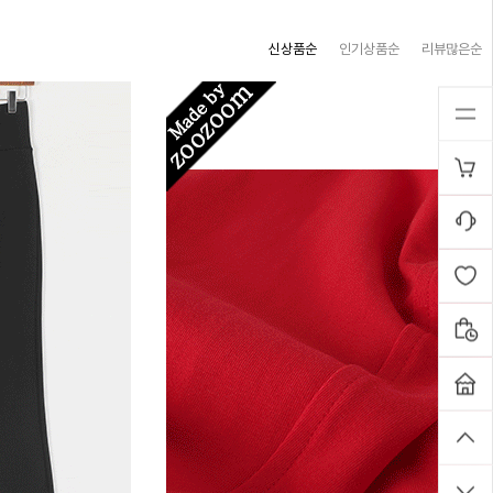
신상품순
인기상품순
리뷰많은순