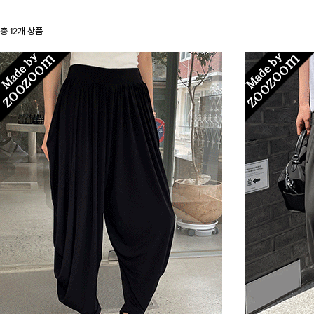
총
12
개 상품