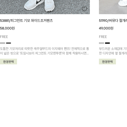
53881/피그먼트 기모 와이드조거팬츠
51190/버뮤다 절
58,000원
49,000원
FREE
FREE
도톰한 기모처리로 따뜻한 캐주얼무드의 이지웨어 팬츠! 전체적으로 통
부드러운 소재감에 기
이 넓은 핏으로 '트임시보리 피그먼트 기모맨투맨'와 함께 착용하시면
한 디자인에 옆 절개
더욱 멋지답니다~
가능한 겨울 추천 아이