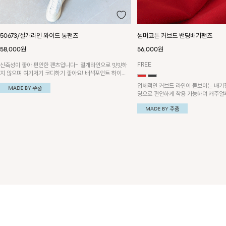
50673/절개라인 와이드 통팬츠
썸머코튼 커브드 밴딩배기팬츠
58,000원
56,000원
FREE
신축성이 좋아 편안한 팬츠입니다~ 절개라인으로 밋밋하
지 않으며 여기저기 코디하기 좋아요! 배색포인트 하이넥
후드집업과 함께 코디하시면 더욱 멋스러워요~!
입체적인 커브드 라인이 돋보이는 배기팬
딩으로 편안하게 착용 가능하며 캐주얼
다양하게 활용하기 좋은 아이템이에요~