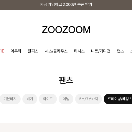
지금 가입하고
2,000원
쿠폰 받기
지금 가입하고
2,000원
쿠폰 받기
IE
아우터
원피스
셔츠/블라우스
티셔츠
니트/가디건
팬츠
팬츠
기본바지
배기
와이드
데님
5부/7부바지
트레이닝/레깅스