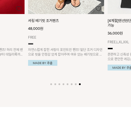
셔링 배기핏 조거팬츠
[4계절]텐션원
가능
48,000원
36,000원
FREE
FREE,L,XL,XXL
츠! 허리 전체 밴
자연스럽게 잡힌 셔링이 포인트인 팬츠! 밑단 조거 디자인
부터 데일리룩까지
으로 핏을 안정감 있게 잡아주며 여유 있는 배기핏으로 요
쫀쫀하고 신축성 
가할 때도 편안하게 입을 수 있는 팬츠예요~
으로 편안한 레깅
형커버에도 효과적