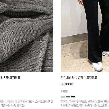
라인 밴딩조거팬츠
와이드밴딩 쿠션지 부츠컷팬츠
38,000원
FREE
되면서 디테일이 변경되었어요~ '오버로크라인 워
쫀쫀한 쿠션지 원단으로 신축성이 좋아 편안
 착용하면 더욱 멋져요~
리밴딩은 반으로 접어 연출하시면 멋스럽답