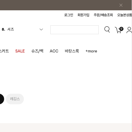
로그인
회원가입
주문/배송조회
오늘본상품
0
9.
청치마
10.
바스락원피스
1.
원피스
스커트
SALE
슈즈/백
ACC
바캉스룩
+more
2.
블라우스
3.
나시
4.
스커트
5.
반바지
6.
여름티
레깅스
7.
가디건
8.
셔츠