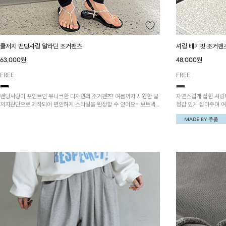
쿨저지 밴딩셔링 알라딘 조거팬츠
셔링 배기핏 조거팬
63,000원
48,000원
FREE
FREE
밴딩셔링이 포인트인 유니크한 디자인의 조거팬츠! 여름까지 시원한 쿨
자연스럽게 잡힌 셔링이
저지원단으로 제작되어 편안하게 스타일을 완성할 수 있어요~ 보트넥
정감 있게 잡아주며 
밴딩셔링 티셔츠와 함께 코디하시면 더욱 멋스러워요!
수 있는 팬츠예요~