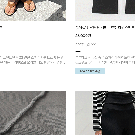
츠
[4계절]텐션원단 세미부츠컷 레깅스팬츠
36,000원
FREE,L,XL,XXL
 포인트인 팬츠! 밑단 조거 디자인으로 핏을 안
쫀쫀하고 신축성 좋은 소재감과 와이드한 전
여유 있는 배기핏으로 요가할 때도 편안하게 입을
깅스팬츠! 군더더기 없이 깔끔한 라인에 체
자주 갈 아이템이에요!