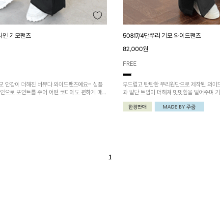
개라인 기모팬츠
50817/4단쭈리 기모 와이드팬츠
82,000원
FREE
모 안감이 더해진 버뮤다 와이드팬츠예요~ 심플
부드럽고 탄탄한 쭈리원단으로 제작된 와이
라인으로 포인트를 주어 어떤 코디에도 편하게 매치
과 밑단 트임이 더해져 밋밋함을 덜어주며 
템!
하게! 포켓배색 4단쭈리 후드집업과 함께 
~!
1