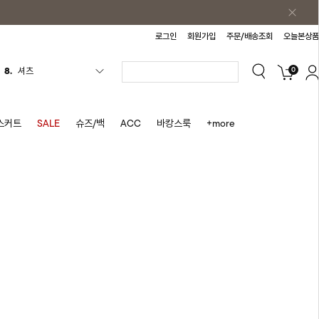
로그인
회원가입
주문/배송조회
오늘본상품
0
9.
청치마
10.
바스락원피스
1.
원피스
스커트
SALE
슈즈/백
ACC
바캉스룩
+more
2.
블라우스
3.
나시
4.
스커트
5.
반바지
6.
여름티
7.
가디건
8.
셔츠