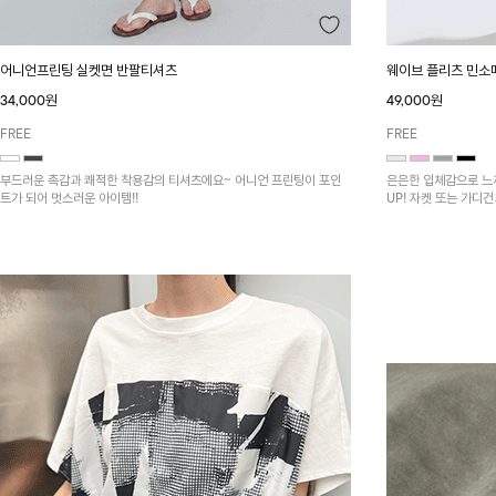
어니언프린팅 실켓면 반팔티셔츠
웨이브 플리츠 민소
34,000원
49,000원
FREE
FREE
부드러운 촉감과 쾌적한 착용감의 티셔츠에요~ 어니언 프린팅이 포인
은은한 입체감으로 느
트가 되어 멋스러운 아이템!!
UP! 자켓 또는 가디