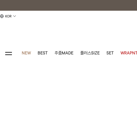
KOR
NEW
BEST
주줌MADE
플러스SIZE
SET
WRAPNT