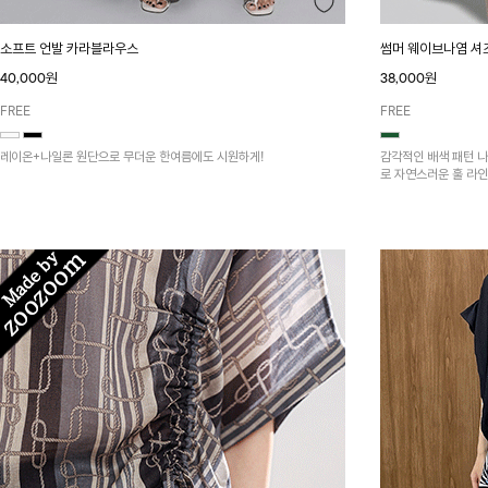
소프트 언발 카라블라우스
썸머 웨이브나염 
40,000원
38,000원
FREE
FREE
레이온+나일론 원단으로 무더운 한여름에도 시원하게!
감각적인 배색 패턴 
로 자연스러운 훌 라인
운 실루엣을 완성해 