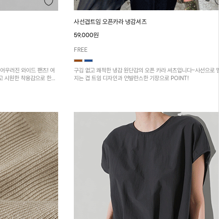
사선겹트임 오픈카라 냉감셔츠
59,000원
FREE
구김 없고 쾌적한 냉감 원단감의 오픈 카라 셔츠입니다~사선으로 
어우러진 와이드 팬츠! 여
지는 겹 트임 디자인과 언발란스한 기장으로 POINT!
고 시원한 착용감으로 한여