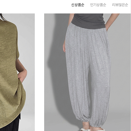
신상품순
인기상품순
리뷰많은순