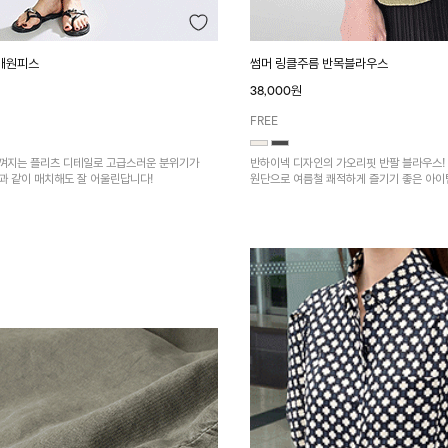
매원피스
썸머 링클주름 반목블라우스
38,000원
FREE
껴지는 플리츠 디테일로 고급스러운 분위기가
반하이넥 디자인의 가오리핏 반팔 블라우스!
건과 같이 매치해도 잘 어울린답니다!
원단으로 여름철 쾌적하게 즐기기 좋은 아