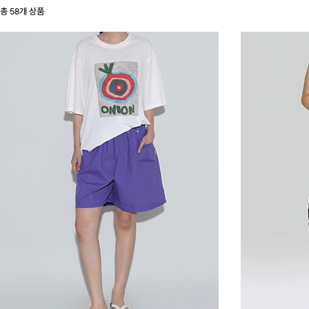
총
58
개 상품