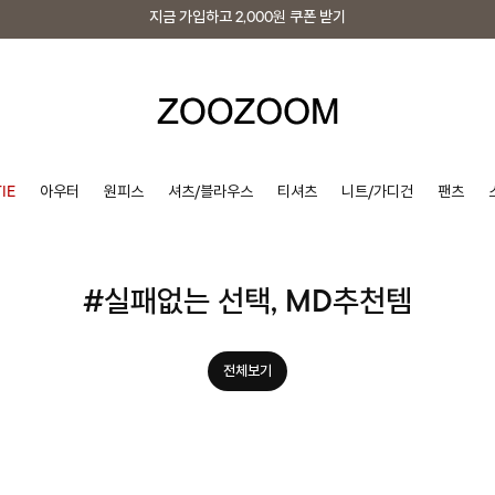
지금 가입하고
2,000원
쿠폰 받기
지금 가입하고
2,000원
쿠폰 받기
IE
아우터
원피스
셔츠/블라우스
티셔츠
니트/가디건
팬츠
#실패없는 선택, MD추천템
전체보기