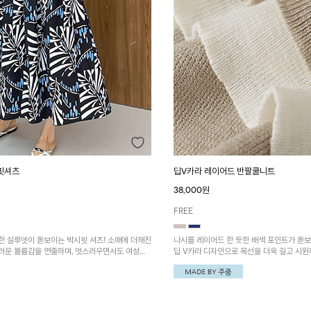
핏셔츠
딥V카라 레이어드 반팔쿨니트
38,000원
FREE
한 실루엣이 돋보이는 박시핏 셔츠! 소매에 더해진
나시를 레이어드 한 듯한 배색 포인트가 돋보
러운 볼륨감을 연출하며, 멋스러우면서도 여성스
딥 V카라 디자인으로 목선을 더욱 길고 시원
~
쾌적하게 착용하기 좋아요~