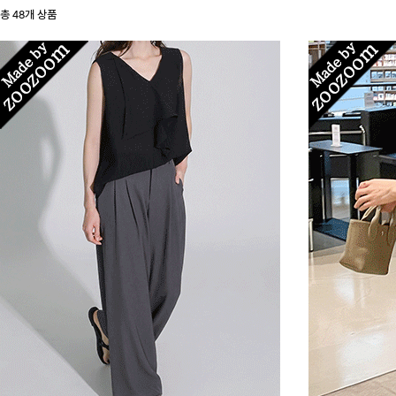
총
48
개 상품