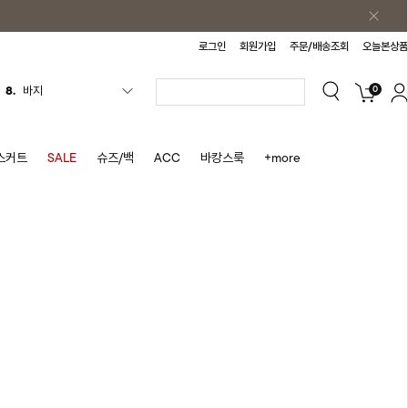
로그인
회원가입
주문/배송조회
오늘본상품
0
9.
조끼
10.
자켓
1.
원피스
스커트
SALE
슈즈/백
ACC
바캉스룩
+more
2.
블라우스
3.
나시
4.
티셔츠
5.
플리츠
6.
나시원피스
7.
치마반바지
8.
바지