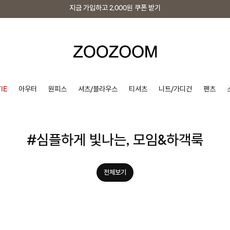
지금 가입하고
2,000원
쿠폰 받기
지금 가입하고
2,000원
쿠폰 받기
IE
아우터
원피스
셔츠/블라우스
티셔츠
니트/가디건
팬츠
#심플하게 빛나는, 모임&하객룩
전체보기