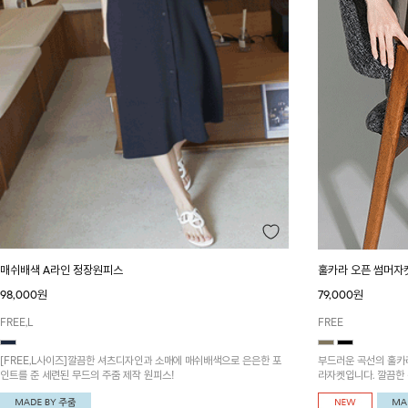
매쉬배색 A라인 정장원피스
훌카라 오픈 썸머자
98,000원
79,000원
FREE,L
FREE
[FREE,L사이즈]깔끔한 셔츠디자인과 소매에 매쉬배색으로 은은한 포
부드러운 곡선의 훌카
인트를 준 세련된 무드의 주줌 제작 원피스!
라자켓입니다. 깔끔한
하기 좋아요~