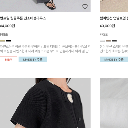
반프릴 링클주름 민소매블라우스
썸머텐션 언발트임 
64,000원
40,000원
FREE
FREE
자연스러운 링클 주름과 우아한 반프릴 디테일이 돋보이는 블라우스! 앞
썸머 텐션 소재의 반팔
넥 프릴을 자연스럽게 내려 여성스러운 무드로 연출하거나, 어깨 옆 단
연스럽게 흐르는 실루
추에 걸어 세련된 카울넥 스타일로 연출할 수 있는 아이템이에요~
기를 더해줍니다~