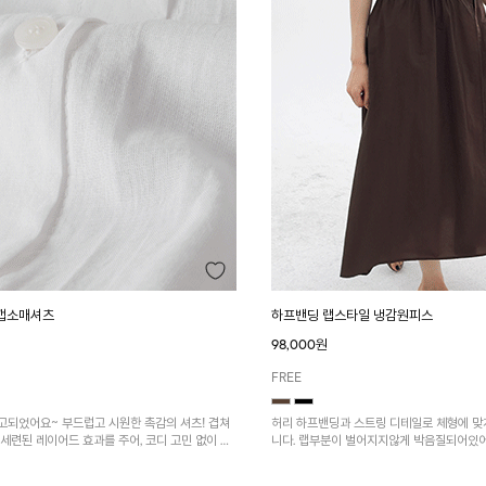
 캡소매셔츠
하프밴딩 랩스타일 냉감원피스
98,000원
FREE
고되었어요~ 부드럽고 시원한 촉감의 셔츠! 겹쳐
허리 하프밴딩과 스트링 디테일로 체형에 맞
세련된 레이어드 효과를 주어, 코디 고민 없이 스
니다. 랩부분이 벌어지지않게 박음질되어있
수 있어요~
나일론과 면혼방으로 가볍고 땀 흡수성이 
입기 좋아요^^