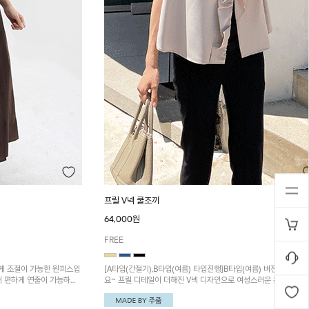
프릴 V넥 쿨조끼
64,000원
FREE
게 조절이 가능한 원피스입
[A타입(간절기),B타입(여름) 타입진행]B타입(여름) 버전이 추가
어 편하게 연출이 가능하며
요~ 프릴 디테일이 더해진 V넥 디자인으로 여성스러운 분위기를 
뛰어나 한여름에도 쾌적하게
해 주는 맞주름 쿨조끼입니다. 시원한 소재로 쾌적하게 착용 가능
다.