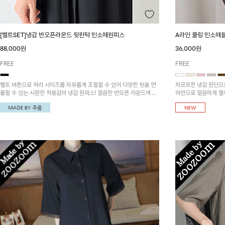
[벨트SET]냉감 반오픈라운드 뒷핀턱 민소매원피스
A라인 쿨링 민소매
88,000원
36,000원
FREE
FREE
벨트 버튼으로 허리 사이즈를 자유롭게 조절할 수 있어 다양한 핏을 연
차르르한 냉감 원단으
출할 수 있는 시원한 착용감의 냉감 원피스! 깔끔한 반오픈 라운드넥 디
라인으로 깔끔하게 떨
자인으로 단정하면서도 세련된 분위기를 연출해 주며, 어깨와 뒤판 핀턱
디테일로 은은한 포인트를 더했어요~