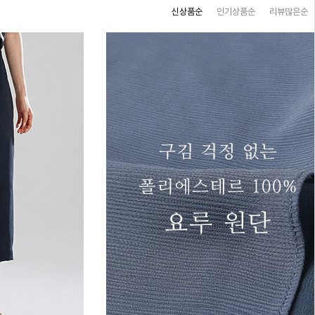
신상품순
인기상품순
리뷰많은순