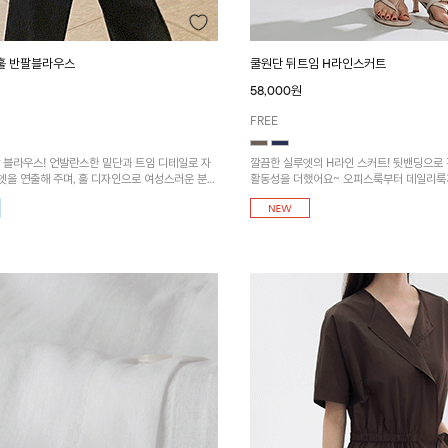
훌 반팔블라우스
쿨원단 뒤트임 H라인스커트
58,000원
FREE
 블라우스! 언발란스한 밑단과 트임 디테일로 자
깔끔한 실루엣의 H라인 스커트! 뒷밴딩으로
엣을 연출해 주며, 훌 디자인으로 여성스러운 분위
활동성을 더했어요~ 오피스룩부터 데일리룩
아요~