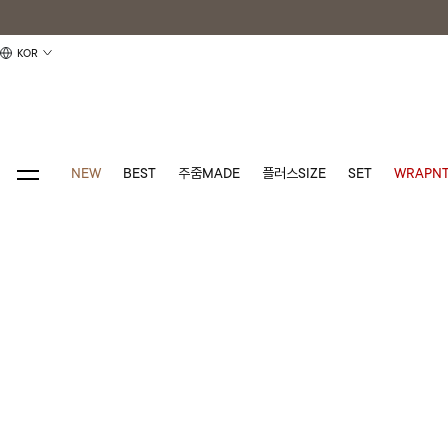
KOR
NEW
BEST
주줌MADE
플러스SIZE
SET
WRAPNT