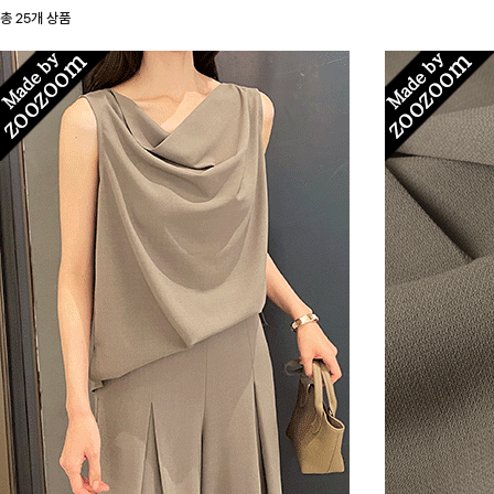
총
25
개 상품