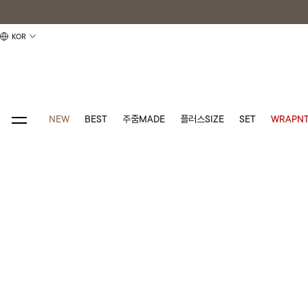
KOR
NEW
BEST
주줌MADE
플러스SIZE
SET
WRAPNT