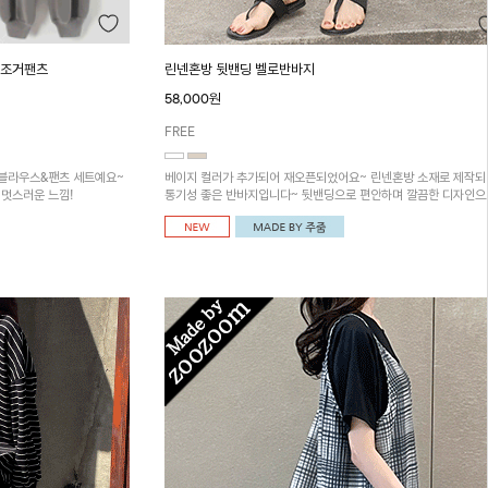
&조거팬츠
린넨혼방 뒷밴딩 벨로반바지
58,000원
FREE
 블라우스&팬츠 세트예요~
베이지 컬러가 추가되어 재오픈되었어요~ 린넨혼방 소재로 제작되
멋스러운 느낌!
통기성 좋은 반바지입니다~ 뒷밴딩으로 편안하며 깔끔한 디자인으
다양한 코디에 활용가능! 세일러카라 나시레이어드 블라우스와 함
디하시면 더욱 멋스러워요~