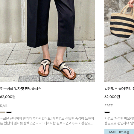
밑단벌룬 쿨메모리 
히든버클 일자핏 핀턱슬랙스
62,000원
62,000원
FREE
S,M,L
가볍고 쾌적한 메모
새로운 진베이지 컬러가 추가되었어요! 매끄럽고 산뜻한 촉감이 느껴지
밴딩으로 편안하며 밑
는 원단의 일자핏 슬랙스입니다~베이직한 핀턱라인과 8부 기장감으로
호박반바지'와 함께 
멋스러워요~ 랩스타일 노카라 쿨조끼자켓과 셋업을 추천드려요!