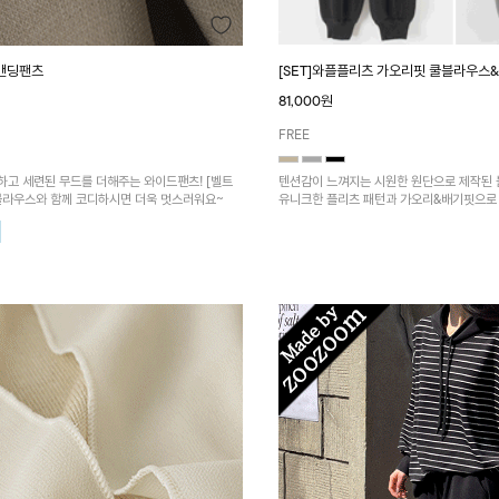
[SET]와플플리츠 가오리핏 쿨블라우스
밴딩팬츠
81,000원
FREE
텐션감이 느껴지는 시원한 원단으로 제작된
하고 세련된 무드를 더해주는 와이드팬츠! [벨트
유니크한 플리츠 패턴과 가오리&배기핏으로 
 블라우스와 함께 코디하시면 더욱 멋스러워요~