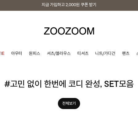
지금 가입하고
2,000원
쿠폰 받기
지금 가입하고
2,000원
쿠폰 받기
IE
아우터
원피스
셔츠/블라우스
티셔츠
니트/가디건
팬츠
#고민 없이 한번에 코디 완성, SET모음
전체보기