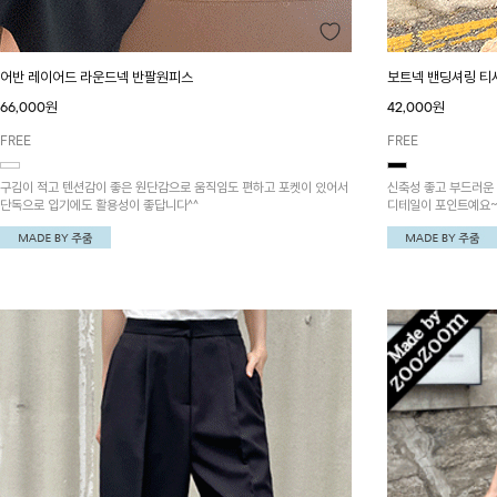
어반 레이어드 라운드넥 반팔원피스
보트넥 밴딩셔링 티
66,000원
42,000원
FREE
FREE
구김이 적고 텐션감이 좋은 원단감으로 움직임도 편하고 포켓이 있어서
신축성 좋고 부드러운
단독으로 입기에도 활용성이 좋답니다^^
디테일이 포인트예요~
더욱 멋스러워요!