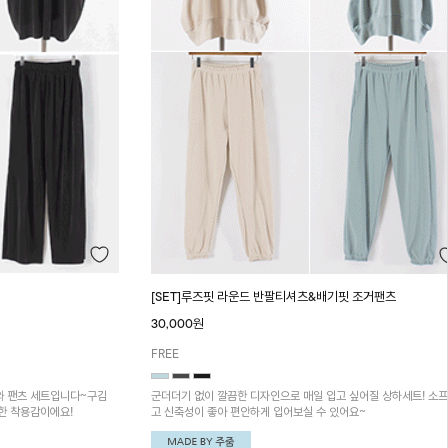
[SET]루즈핏 라운드 반팔티셔츠&배기핏 조거팬츠
30,000원
FREE
와 팬츠 세트입니다~구김
군더더기 없이 깔끔한 디자인으로 매일 입고 싶어질 상하세트! 소
한 착용감이에요!
고 신축성이 좋아 편안하게 입어보실 수 있어요~