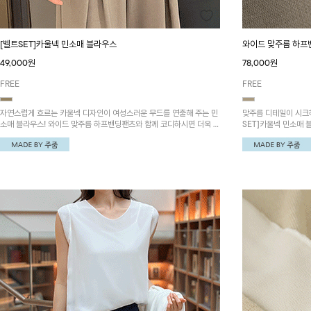
[벨트SET]카울넥 민소매 블라우스
와이드 맞주름 하프
49,000원
78,000원
FREE
FREE
자연스럽게 흐르는 카울넥 디자인이 여성스러운 무드를 연출해 주는 민
맞주름 디테일이 시크
소매 블라우스! 와이드 맞주름 하프밴딩팬츠와 함께 코디하시면 더욱 멋
SET]카울넥 민소매
스러워요~