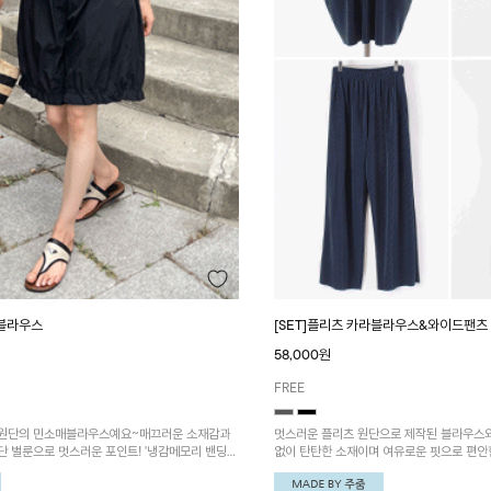
블라우스
[SET]플리츠 카라블라우스&와이드팬츠
58,000원
FREE
리원단의 민소매블라우스예요~매끄러운 소재감과
멋스러운 플리츠 원단으로 제작된 블라우스
단 벌룬으로 멋스러운 포인트! '냉감메모리 밴딩
없이 탄탄한 소재이며 여유로운 핏으로 편안
코디하시면 잘 어룰려요~