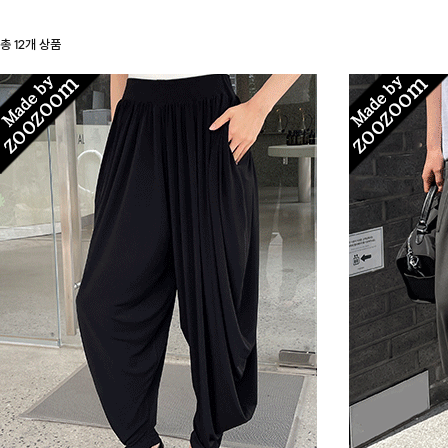
총
12
개 상품