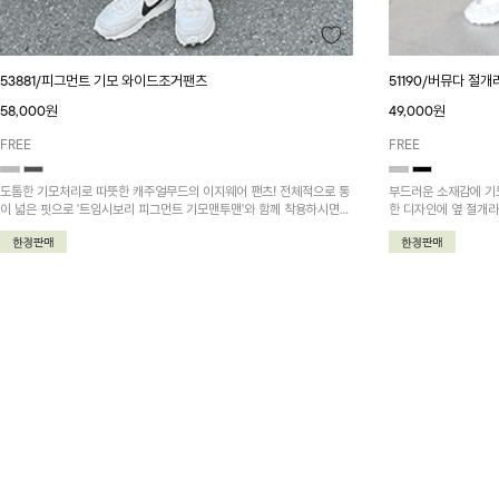
53881/피그먼트 기모 와이드조거팬츠
51190/버뮤다 절
58,000원
49,000원
FREE
FREE
도톰한 기모처리로 따뜻한 캐주얼무드의 이지웨어 팬츠! 전체적으로 통
부드러운 소재감에 기
이 넓은 핏으로 '트임시보리 피그먼트 기모맨투맨'와 함께 착용하시면
한 디자인에 옆 절개
더욱 멋지답니다~
가능한 겨울 추천 아이