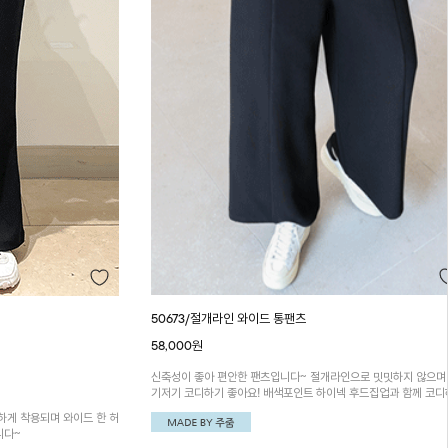
50673/절개라인 와이드 통팬츠
58,000원
신축성이 좋아 편안한 팬츠입니다~ 절개라인으로 밋밋하지 않으며
기저기 코디하기 좋아요! 배색포인트 하이넥 후드집업과 함께 코
면 더욱 멋스러워요~!
하게 착용되며 와이드 한 허
니다~