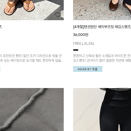
츠
[4계절]텐션원단 세미부츠컷 레깅스팬츠
36,000원
FREE,L,XL,XXL
 포인트인 팬츠! 밑단 조거 디자인으로 핏을 안
쫀쫀하고 신축성 좋은 소재감과 와이드한 전
여유 있는 배기핏으로 요가할 때도 편안하게 입을
깅스팬츠! 군더더기 없이 깔끔한 라인에 체
자주 갈 아이템이에요!