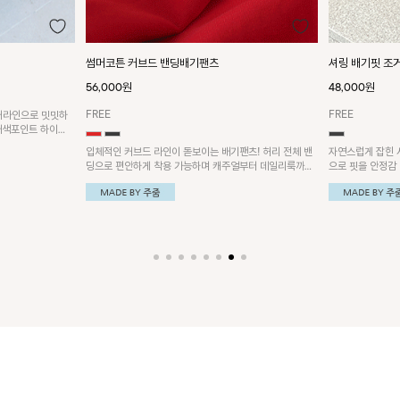
셔링 배기핏 조거팬츠
[4계절]텐션원
가능
48,000원
36,000원
FREE
FREE,L,XL,XXL
츠! 허리 전체 밴
자연스럽게 잡힌 셔링이 포인트인 팬츠! 밑단 조거 디자인
부터 데일리룩까지
으로 핏을 안정감 있게 잡아주며 여유 있는 배기핏으로 요
쫀쫀하고 신축성 
가할 때도 편안하게 입을 수 있는 팬츠예요~
으로 편안한 레깅
형커버에도 효과적