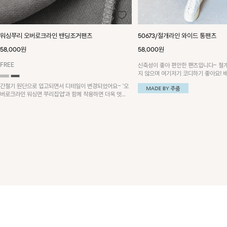
50673/절개라인 와이드 통팬츠
썸머코튼 커브드 밴딩배기팬츠
58,000원
56,000원
FREE
신축성이 좋아 편안한 팬츠입니다~ 절개라인으로 밋밋하
지 않으며 여기저기 코디하기 좋아요! 배색포인트 하이넥
후드집업과 함께 코디하시면 더욱 멋스러워요~!
입체적인 커브드 라인이 돋보이는 배기팬
딩으로 편안하게 착용 가능하며 캐주얼
다양하게 활용하기 좋은 아이템이에요~