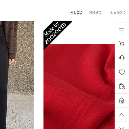
신상품순
인기상품순
리뷰많은순