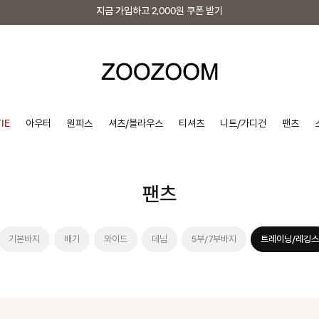
지금 가입하고
2,000원
쿠폰 받기
지금 가입하고
2,000원
쿠폰 받기
IE
아우터
원피스
셔츠/블라우스
티셔츠
니트/가디건
팬츠
팬츠
기본바지
배기
와이드
데님
5부/7부바지
트레이닝/레깅스