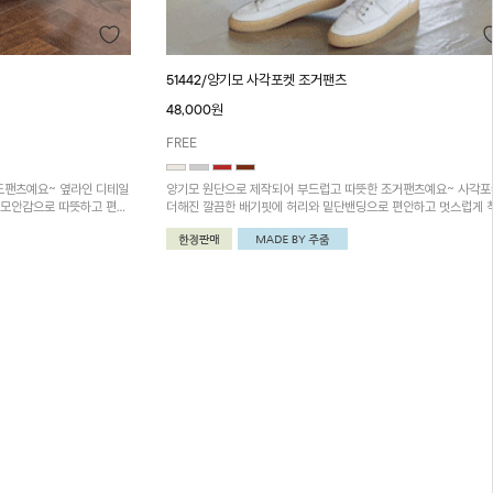
51442/양기모 사각포켓 조거팬츠
48,000원
FREE
드팬츠예요~ 옆라인 디테일
양기모 원단으로 제작되어 부드럽고 따뜻한 조거팬츠예요~ 사각
기모안감으로 따뜻하고 편안
더해진 깔끔한 배기핏에 허리와 밑단밴딩으로 편안하고 멋스럽게 
코디하시면 더욱 멋스러워요
되는 데일리추천템!