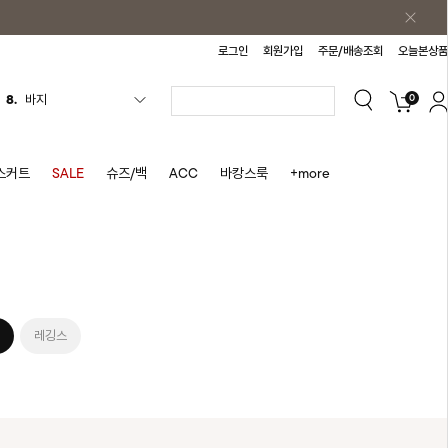
로그인
회원가입
주문/배송조회
오늘본상품
0
8.
바지
9.
조끼
10.
자켓
스커트
SALE
슈즈/백
ACC
바캉스룩
+more
1.
원피스
2.
블라우스
3.
나시
4.
티셔츠
5.
플리츠
레깅스
6.
나시원피스
7.
치마반바지