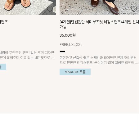
단 세미부츠컷 레깅스팬츠/4계절 선택
쿨저지 밴딩셔링 알라딘 조거팬츠
63,000원
FREE
밴딩셔링이 포인트인 유니크한 디자인의 조거팬츠! 여름
까지 시원한 쿨저지원단으로 제작되어 편안하게 스타일을
좋은 소재감과 와이드한 전체 허리밴딩
완성할 수 있어요~ 보트넥 밴딩셔링 티셔츠와 함께 코디
스팬츠! 군더더기 없이 깔끔한 라인에 체
하시면 더욱 멋스러워요!
이라 손이 자주 갈 아이템이에요!