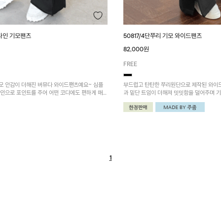
개라인 기모팬츠
50817/4단쭈리 기모 와이드팬츠
82,000원
FREE
모 안감이 더해진 버뮤다 와이드팬츠예요~ 심플
부드럽고 탄탄한 쭈리원단으로 제작된 와이
라인으로 포인트를 주어 어떤 코디에도 편하게 매치
과 밑단 트임이 더해져 밋밋함을 덜어주며 
템!
하게! 포켓배색 4단쭈리 후드집업과 함께 
~!
1