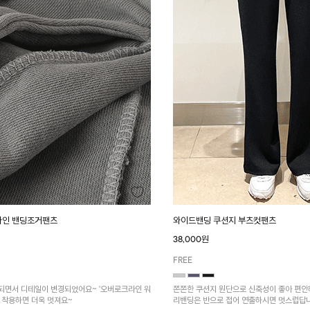
라인 밴딩조거팬츠
와이드밴딩 쿠션지 부츠컷팬츠
38,000원
FREE
되면서 디테일이 변경되었어요~ '오버로크라인 워
쫀쫀한 쿠션지 원단으로 신축성이 좋아 편안
 착용하면 더욱 멋져요~
리밴딩은 반으로 접어 연출하시면 멋스럽답