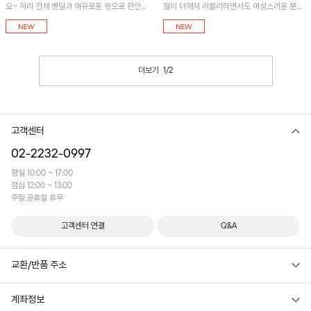
요~ 허리 전체 밴딩과 여유로운 핏으로 편안한
일이 더해져 러블리하면서도 여성스러운 분위
착용감이에요! 썸머플리츠 밴딩셔링넥 블라우
기를 연출해 줍니다. 데일리 하게 매치하기 좋
스와 함께 코디하시는 걸 추천드려요~
은 디자인으로 다양한 상의와 함께 스타일링하
기 좋은 아이템이에요~
더보기
1
/
2
고객센터
02-2232-0997
평일 10:00 ~ 17:00
점심 12:00 ~ 13:00
주말,공휴일 휴무
고객센터 연결
Q&A
교환/반품 주소
계좌정보