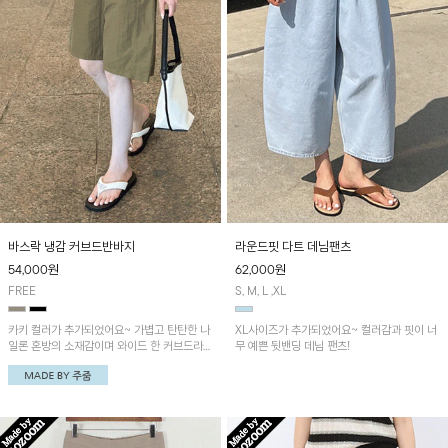
바스락 냉감 커브드반바지
라운드핏 다트 데님팬츠
54,000
원
62,000
원
FREE
S, M, L ,XL
카키 컬러가 추가되었어요~ 가볍고 탄탄한 나
XL사이즈가 추가되었어요~ 컬러감과 핏이 너
일론 혼방의 소재감이며 와이드 한 커브드라인
무 예쁜 뒷밴딩 데님 팬츠!
의 실루엣이 멋스러운 팬츠예요~ 또한 뒷밴딩
으로 편안하게 착용된답니다