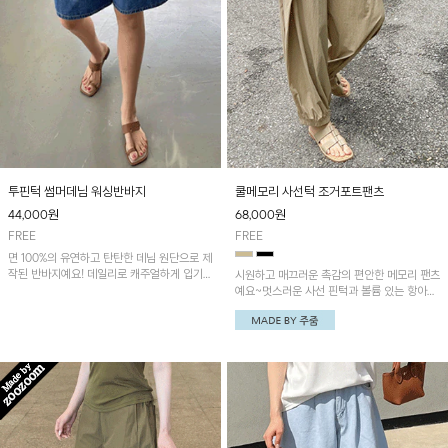
투핀턱 썸머데님 워싱반바지
쿨메모리 사선턱 조거포트팬츠
44,000
원
68,000
원
FREE
FREE
면 100%의 유연하고 탄탄한 데님 원단으로 제
작된 반바지예요! 데일리로 캐주얼하게 입기
시원하고 매끄러운 촉감의 편안한 메모리 팬츠
좋은 아이템이에요~
예요~멋스러운 사선 핀턱과 볼륨 있는 항아리
핏이 유니크한 아이템!