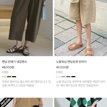
밴딩 반배기 냉감팬츠
노말워싱 밴딩포켓 반바지
48,000
원
40,000
원
FREE
FREE
차르르 떨어지는 쿨소재의 배기팬츠입니다. 입
노말 워싱으로 유연하며 내추럴한 색감의 반바
었을 때 편하고 시원한 착용감!
지! 세미 배기핏으로 편안한 착용감까지~