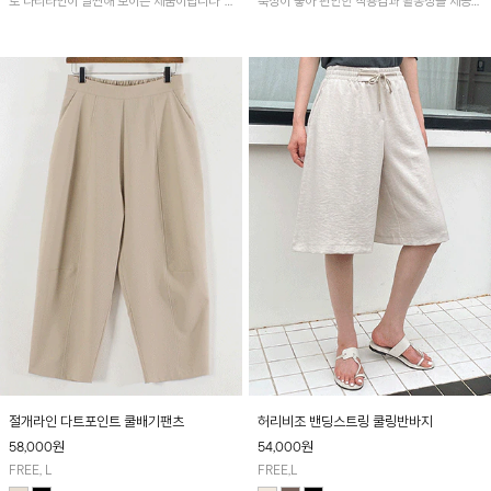
로 다리라인이 날씬해 보이는 제품이랍니다^^
축성이 좋아 편안한 착용감과 활동성을 제공하
군살커버하면서 장시간 착용해도 편안해 데일
며 자연스럽게 살짝 퍼지는 핀턱 훌 라인이 여
리로 추천드립니다♥
성스러운 실루엣을 연출해 줘요~
절개라인 다트포인트 쿨배기팬츠
허리비조 밴딩스트링 쿨링반바지
58,000
원
54,000
원
FREE, L
FREE,L