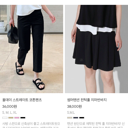
올데이 스트레이트 코튼팬츠
썸머텐션 핀턱훌 치마반바지
36,000
원
38,000
원
S, M, L, XL
S,M,L
사방 스판으로 신축성이 좋고 스트레이트핏으
텐션 원단으로 제작된 핀턱 훌 치마반바지! 신