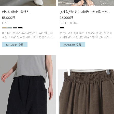
메모리 와이드 랩팬츠
[4계절]텐션원단 세미부츠컷 레깅스팬
츠/4계절 선택가능
58,000
원
36,000
원
FREE
FREE,L,XL,XXL
머스타드 컬러가 추가되었어요~ 부드럽고 쾌
쫀쫀하고 신축성 좋은 소재감과 와이드한 전체
적한 소재감! 널찍한 와이드핏의 랩팬츠로 스
허리밴딩으로 편안한 레깅스팬츠! 군더더기 없
타일리시해요!
이 깔끔한 라인에 체형커버에도 효과적이라 손
이 자주 갈 아이템이에요!