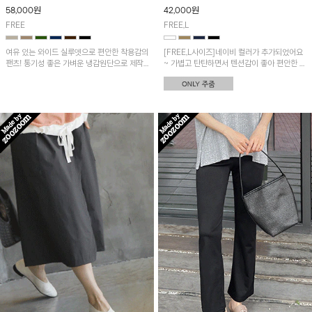
58,000
원
42,000
원
FREE
FREE,L
여유 있는 와이드 실루엣으로 편안한 착용감의
[FREE,L사이즈]네이비 컬러가 추가되었어요
팬츠! 통기성 좋은 가벼운 냉감원단으로 제작
~ 가볍고 탄탄하면서 텐션감이 좋아 편안한 착
되어 시원하고 쾌적한 착용감이에요~
용감! 부담없는 5부 기장으로 어디든 매치하기
좋아요!