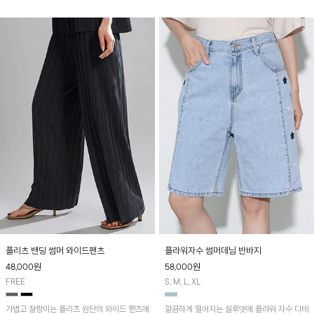
레이어드 블라우스와 함께 코디하시면 더욱 멋
스러워요~
플리츠 밴딩 썸머 와이드팬츠
플라워자수 썸머데님 반바지
48,000
원
58,000
원
FREE
S, M, L, XL
가볍고 찰랑이는 플리츠 원단의 와이드 팬츠에
깔끔하게 떨어지는 실루엣에 플라워 자수 디테