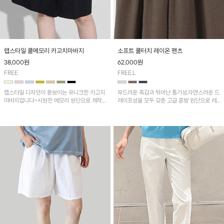
랩스타일 쿨메모리 카고치마바지
소프트 쿨터치 레이온 팬츠
38,000
원
62,000
원
FREE
FREE,L
랩스타일 디자인이 돋보이는 유니크한 카고치
부드러운 촉감과 뛰어난 통기성,자연스러운 드
마바지입니다~시원한 메모리 원단으로 제작
레이프성을 모두 갖춘 고급 혼방 원단으로 레
되어 쾌적하게 착용되는 아이템!
이온의 찰랑거림이 돋보이는 아이템이에요^^