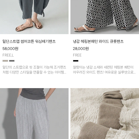
밑단스트랩 썸머코튼 워싱배기팬츠
냉감 헤링본패턴 와이드 큐롯팬츠
58,000
원
28,000
원
FREE,L
FREE
밑단의 스트랩으로 핏 조절이 가능해 조거팬츠
찰랑이는 냉감 소재와 세련된 헤링본 패턴이
처럼 다양한 스타일을 연출할 수 있는 아이템!
어우러진 와이드 팬츠! 여유로운 실루엣으로
허리 전체 밴딩과 스트링으로 편안한 착용감이
활동성이 뛰어나며, 가볍고 시원한 착용감으로
며, 넉넉한 포켓 디테일로 실용성을 더했어요~
한여름까지 부담 없이 즐기기 좋은 아이템입니
다.