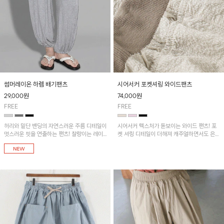
썸머레이온 하렘 배기팬츠
시어서커 포켓셔링 와이드팬츠
29,000
원
74,000
원
FREE
FREE
허리와 밑단 밴딩의 자연스러운 주름 디테일이
시어서커 텍스처가 돋보이는 와이드 팬츠! 포
멋스러운 핏을 연출하는 팬츠! 찰랑이는 레이
켓 셔링 디테일이 더해져 캐주얼하면서도 은은
온 소재로 가볍고 시원하게 착용되며, 여유로
한 포인트를 연출하며, 여유로운 와이드 핏으
운 실루엣으로 활동성이 좋아 데일리 하게 즐
로 편안하고 멋스러운 실루엣을 완성해 줍니
기기 좋은 아이템입니다~
다. 가볍고 쾌적한 착용감으로 여름철 데일리
아이템으로 활용하기 좋아요~