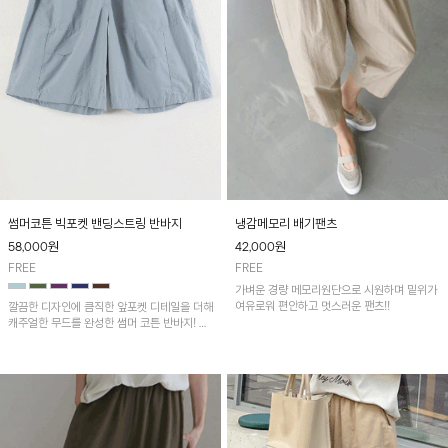
썸머코튼 빅포켓 밴딩스트링 반바지
냉감메모리 배기팬츠
58,000
원
42,000
원
FREE
FREE
가벼운 경량 메모리원단으로 시원하며 밑위가
여유로워 편안하고 멋스러운 팬츠!!
깔끔한 디자인에 큼직한 앞포켓 디테일을 더해
캐주얼한 무드를 완성한 썸머 코튼 반바지! 허
리 밴딩과 스트링으로 편안한 핏을 연출하며,
가볍고 쾌적한 착용감으로 여름 시즌 내내 데
일리 하게 활용하기 좋아요~