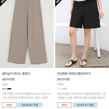
썸머실키 와이드 통팬츠
린넨혼방 뒷밴딩 벨로반바지
68,000
원
58,000
원
S,M,L
FREE
기존 FREE 사이즈 진행에서 S,M,L 3가지 사
베이지 컬러가 추가되어 재오픈되었어요~ 린
이즈 진행으로 변경되었어요~ 얇고 시원한 원
넨혼방 소재로 제작되어 통기성 좋은 반바지입
단으로 제작된 와이드팬츠! 베이직한 디자인으
니다~ 뒷밴딩으로 편안하며 깔끔한 디자인으
로 코디 활용도가 높은 아이템이에요~
로 다양한 코디에 활용가능! 세일러카라 나시