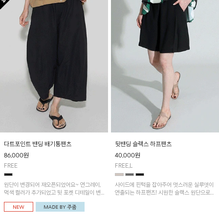
다트포인트 밴딩 배기통팬츠
뒷밴딩 슬랙스 하프팬츠
86,000
원
40,000
원
FREE
FREE,L
원단이 변경되어 재오픈되었어요~ 연그레이,
사이드에 핀턱을 잡아주어 멋스러운 실루엣이
먹색 컬러가 추가되었고 뒷 포켓 디테일이 변
연출되는 하프팬츠! 시원한 슬랙스 원단으로
경되었습니다~가볍고 시원하게 착용되는 배
산뜻하게 입어보실 거예요~
기통팬츠! 허리밴딩과 여유로운 통으로 편안해
매일 손이 자주 갈 아이템!