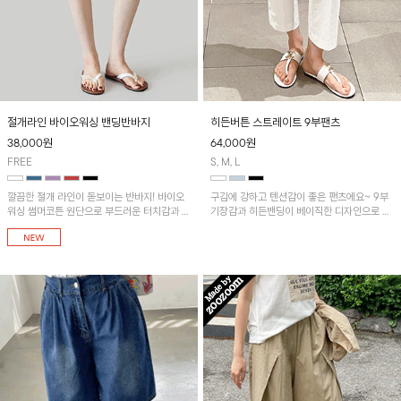
절개라인 바이오워싱 밴딩반바지
히든버튼 스트레이트 9부팬츠
38,000
원
64,000
원
FREE
S, M, L
깔끔한 절개 라인이 돋보이는 반바지! 바이오
구김에 강하고 텐션감이 좋은 팬츠에요~ 9부
워싱 썸머코튼 원단으로 부드러운 터치감과 편
기장감과 히든밴딩이 베이직한 디자인으로 활
안한 느낌을 더했으며 허리 밴딩 디자인으로
용도 높은 아이템!
부담 없이 착용하기 좋은 썸머 데일리 아이템
입니다~