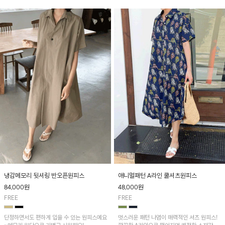
냉감메모리 뒷셔링 반오픈원피스
애니멀패턴 A라인 쿨셔츠원피스
84,000
원
48,000
원
FREE
FREE
단정하면서도 편하게 입을 수 있는 원피스예요
멋스러운 패턴 나염이 매력적인 셔츠 원피스!