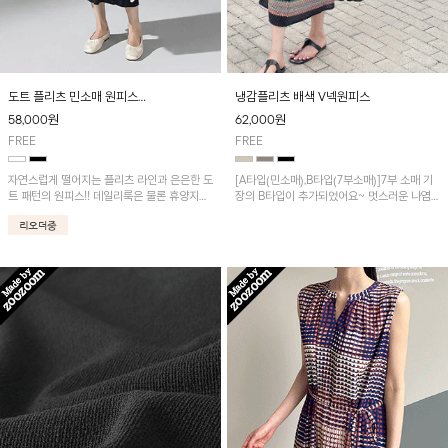
도트 플리츠 민소매 원피스
냉감플리츠 배색 V넥원피스
[2차 리오더중] 8/19 순차적 발송!
58,000
원
62,000
원
FREE
FREE
자연스럽게 떨어지는 플리츠 라인과 은은한 도
[A타입(민소매),B타입(7부소매)]7부 소매 기
트 패턴의 원피스!! 데일리룩은 물론 휴양지룩
장의 B타입이 추가되었어요~ 멋스러운 나염
까지 다양하게 활용하기 좋은 아이템입니다.
포인트가 돋보이는 롱원피스예요~와플패턴의
플리츠 원단으로 쾌적하면서 신축성이 뛰어나
편안하게 착용됩니다!