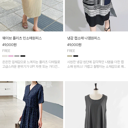
웨이브 플리츠 민소매원피스
냉감 캡소매 나염원피스
49,000
원
49,000
원
FREE
FREE
은은한 입체감으로 느껴지는 플리츠 디테일로
시원한 냉감 원단에 감각적인 나염을 더한 캡
고급스러운 분위기가 UP! 자켓 또는 가디건과
소매 원피스! 가볍고 찰랑이는 소재감으로 쾌
같이 매치해도 잘 어울린답니다!
적하게 착용되며, 밑단 트임 디테일이 더해져
활동성을 높였어요~