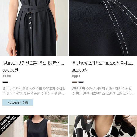
[벨트SET]냉감 반오픈라운드 뒷핀턱 민소
[린넨40%]스티치포인트 포켓 반팔셔츠원
매원피스
피스
88,000
원
88,000
원
FREE
FREE
벨트 버튼으로 허리 사이즈를 자유롭게 조절할
린넨 혼방 소재로 시원하고 쾌적하게 착용할
수 있어 다양한 핏을 연출할 수 있는 시원한 착
수 있는 반팔 셔츠원피스! 스티치 포인트와 포
용감의 냉감 원피스! 깔끔한 반오픈 라운드넥
켓 디테일을 더해 캐주얼하면서도 세련된 분위
디자인으로 단정하면서도 세련된 분위기를 연
기를 연출합니다
출해 주며, 어깨와 뒤판 핀턱 디테일로 은은한
포인트를 더했어요~