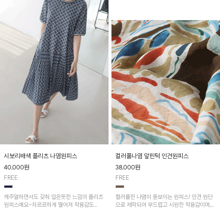
시보리배색 플리츠 나염원피스
컬러풀나염 앞핀턱 인견원피스
40,000
원
38,000
원
FREE
FREE
캐주얼하면서도 갖춰 입은듯한 느낌의 플리츠
컬러풀한 나염이 돋보이는 원피스! 인견 원단
원피스예요~차르르하게 떨어져 착용감도
으로 제작되어 부드럽고 시원한 착용감이며,
GOOD
가볍고 통기성이 좋아 여름철 데일리룩은 물론