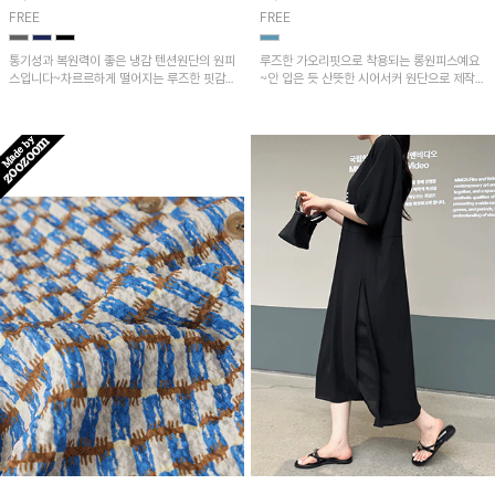
FREE
FREE
통기성과 복원력이 좋은 냉감 텐션원단의 원피
루즈한 가오리핏으로 착용되는 롱원피스예요
스입니다~차르르하게 떨어지는 루즈한 핏감
~안 입은 듯 산뜻한 시어서커 원단으로 제작되
으로 고급스러운 무드!
었으며 옆 트임과 포켓으로 실용성도 GOOD!