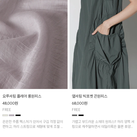
요루셔링 플레어 롱원피스
옆셔링 빅포켓 끈원피스
48,000
원
68,000
원
FREE
FREE
은은한 주름 텍스처가 있어서 구김 걱정 없이
가볍고 부드러운 소재의 원피스!! 허리 양쪽 셔
편하고, 허리 스트링으로 체형에 맞게 조절 가
링으로 캐주얼하면서 데일리룩은 물론 휴양지
능하며 소매라인까지 커버하기 좋아요^^
룩까지 다양하게 활용하기 좋은 아이템입니다.