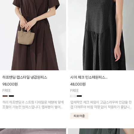
하프밴딩 랩스타일 냉감원피스
시어 체크 민소매원피스
[3차 리오더중] 8/19 순차적 발송!
98,000
원
48,000
원
FREE
FREE
허리 하프밴딩과 스트링 디테일로 체형에 맞게
입체적인 체크 짜임이 고급스러우며 안감을 한
조절이 가능한 원피스입니다. 랩부분이 벌어지
겹 더해주어 비침 걱정 없이 착용하기 좋답니
지않게 박음질되어있어 편하게 연출이 가능하
다.
며 나일론과 면혼방으로 가볍고 땀 흡수성이
뛰어나 한여름에도 쾌적하게 입기 좋아요^^