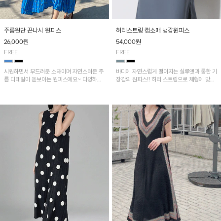
주름원단 끈나시 원피스
허리스트링 캡소매 냉감원피스
26,000
원
54,000
원
FREE
FREE
시원하면서 부드러운 소재이며 자연스러운 주
바디에 자연스럽게 떨어지는 실루엣과 롱한 기
름 디테일이 돋보이는 원피스에요~ 다양하게
장감의 원피스!! 허리 스트링으로 체형에 맞게
레이어드 하기 좋은 아이템!!
핏을 조절할 수 있고 양옆 트임으로 편안한 착
용감을 더해줍니다