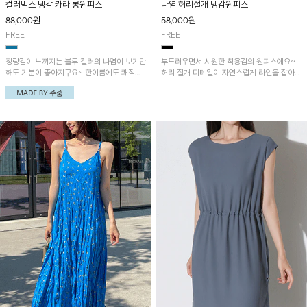
컬러믹스 냉감 카라 롱원피스
나염 허리절개 냉감원피스
88,000
원
58,000
원
FREE
FREE
청량감이 느껴지는 블루 컬러의 나염이 보기만
부드러우면서 시원한 착용감의 원피스에요~
해도 기분이 좋아지구요~ 한여름에도 쾌적하
허리 절개 디테일이 자연스럽게 라인을 잡아주
게 입기 좋답니다~
어 편안하게 착용되는 아이템!!