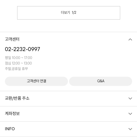
여행룩으로도 부담 없이 즐기기 좋은 아이템입
니다~
더보기
1
/
2
고객센터
02-2232-0997
평일 10:00 ~ 17:00
점심 12:00 ~ 13:00
주말,공휴일 휴무
고객센터 연결
Q&A
교환/반품 주소
계좌정보
INFO