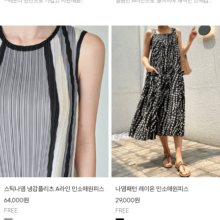
~메모리 원단으로 가볍고 시원해요!
깔끔한 A라인으로 떨어지며 쾌적한 소재감으
로 산뜻하게 착용돼요~
스틱나염 냉감플리츠 A라인 민소매원피스
나염패턴 레이온 민소매원피스
64,000
원
29,000
원
FREE
FREE