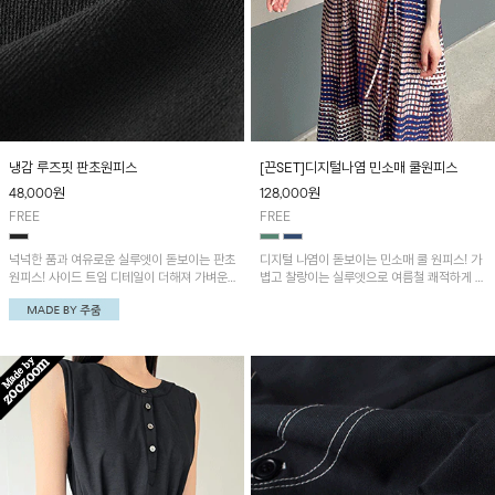
냉감 루즈핏 판초원피스
[끈SET]디지털나염 민소매 쿨원피스
48,000
원
128,000
원
FREE
FREE
넉넉한 품과 여유로운 실루엣이 돋보이는 판초
디지털 나염이 돋보이는 민소매 쿨 원피스! 가
원피스! 사이드 트임 디테일이 더해져 가벼운
볍고 찰랑이는 실루엣으로 여름철 쾌적하게 착
움직임과 세련된 포인트를 연출하며, 시원한
용할 수 있으며, 여유로운 핏이 편안한 착용감
냉감 원단으로 한여름에도 쾌적하게 즐기기 좋
을 더해줍니다. 함께 구성된 허리끈으로 체형
은 아이템입니다
에 맞게 핏을 조절할 수 있어 다양한 스타일을
연출할 수 있어요~