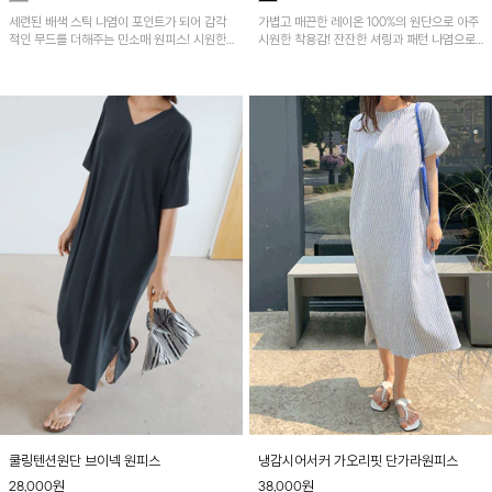
세련된 배색 스틱 나염이 포인트가 되어 감각
가볍고 매끈한 레이온 100%의 원단으로 아주
적인 무드를 더해주는 민소매 원피스! 시원한
시원한 착용감! 잔잔한 셔링과 패턴 나염으로
냉감 플리츠 원단으로 제작되어 가볍고 쾌적하
멋스러운 포인트가 된답니다~
게 착용할 수 있으며, 자연스럽게 퍼지는 A라
인 실루엣이 여성스럽고 편안한 핏을 연출해
줘요~
쿨링텐션원단 브이넥 원피스
냉감시어서커 가오리핏 단가라원피스
28,000
원
38,000
원