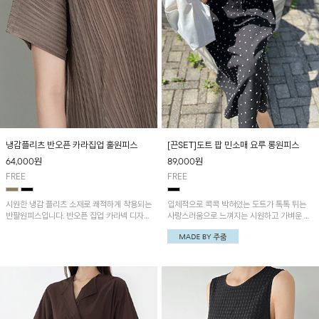
냉감플리츠 반오픈 카라집업 훌원피스
[끈SET]도트 팝 민소매 요루 롱원피스
64,000
원
89,000
원
FREE
FREE
시원한 냉감 플리츠 소재로 쾌적하게 착용되는
입체적으로 콕콕 박혀있는 도트가 톡톡 튀는
반팔원피스입니다. 반오픈 집업 카라넥 디자인
사랑스러움으로 느껴지는 시원하고 가벼운 주
이 깔끔한 포인트를 더해주며, 자연스럽게 퍼
줌 제작 원피스!
지는 훌 실루엣이 여성스러운 분위기를 연출해
줘요~