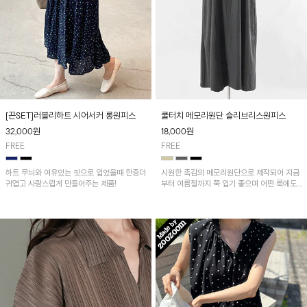
[끈SET]러블리하트 시어서커 롱원피스
쿨터치 메모리원단 슬리브리스원피스
32,000
원
18,000
원
FREE
FREE
하트 무늬와 여유있는 핏으로 입었을때 한층더
시원한 촉감의 메모리원단으로 제작되어 지금
귀엽고 사랑스럽게 만들어주는 제품!
부터 여름철까지 쭉 입기 좋으며 어떤 룩에도
다 잘 어울려서 다양하게 레이어드 하기 좋아
요^^