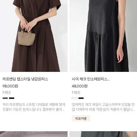
하프밴딩 랩스타일 냉감원피스
시어 체크 민소매원피스
[3차 리오더중] 8/19 순차적 발송!
98,000
원
48,000
원
FREE
FREE
허리 하프밴딩과 스트링 디테일로 체형에 맞게
입체적인 체크 짜임이 고급스러우며 안감을 한
조절이 가능한 원피스입니다. 랩부분이 벌어지
겹 더해주어 비침 걱정 없이 착용하기 좋답니
지않게 박음질되어있어 편하게 연출이 가능하
다.
며 나일론과 면혼방으로 가볍고 땀 흡수성이
뛰어나 한여름에도 쾌적하게 입기 좋아요^^