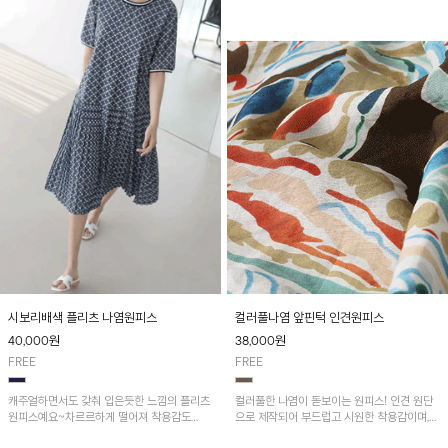
시보리배색 플리츠 나염원피스
컬러풀나염 앞핀턱 인견원피스
40,000
원
38,000
원
FREE
FREE
캐주얼하면서도 갖춰 입은듯한 느낌의 플리츠
컬러풀한 나염이 돋보이는 원피스! 인견 원단
원피스예요~차르르하게 떨어져 착용감도
으로 제작되어 부드럽고 시원한 착용감이며,
GOOD
가볍고 통기성이 좋아 여름철 데일리룩은 물론