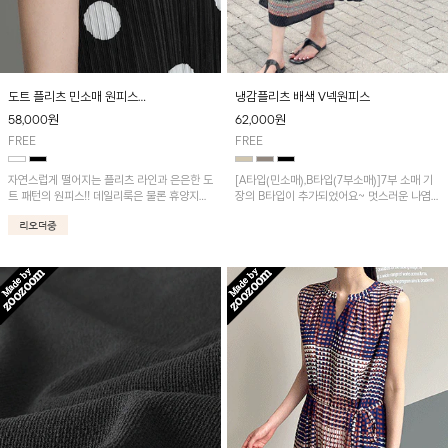
도트 플리츠 민소매 원피스
냉감플리츠 배색 V넥원피스
[2차 리오더중] 8/19 순차적 발송!
58,000
원
62,000
원
FREE
FREE
자연스럽게 떨어지는 플리츠 라인과 은은한 도
[A타입(민소매),B타입(7부소매)]7부 소매 기
트 패턴의 원피스!! 데일리룩은 물론 휴양지룩
장의 B타입이 추가되었어요~ 멋스러운 나염
까지 다양하게 활용하기 좋은 아이템입니다.
포인트가 돋보이는 롱원피스예요~와플패턴의
플리츠 원단으로 쾌적하면서 신축성이 뛰어나
편안하게 착용됩니다!