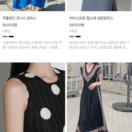
주름원단 끈나시 원피스
허리스트링 캡소매 냉감원피스
26,000
원
54,000
원
FREE
FREE
시원하면서 부드러운 소재이며 자연스러운 주
바디에 자연스럽게 떨어지는 실루엣과 롱한 기
름 디테일이 돋보이는 원피스에요~ 다양하게
장감의 원피스!! 허리 스트링으로 체형에 맞게
레이어드 하기 좋은 아이템!!
핏을 조절할 수 있고 양옆 트임으로 편안한 착
용감을 더해줍니다