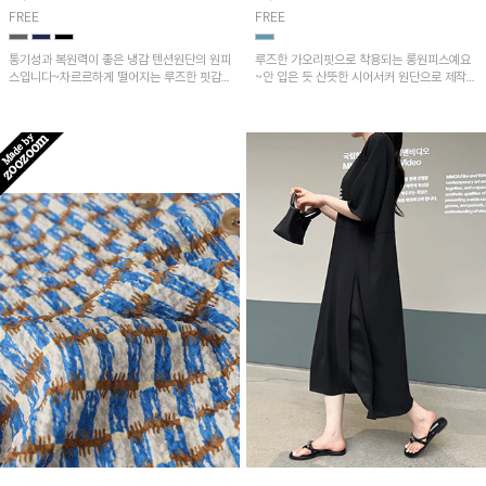
FREE
FREE
통기성과 복원력이 좋은 냉감 텐션원단의 원피
루즈한 가오리핏으로 착용되는 롱원피스예요
스입니다~차르르하게 떨어지는 루즈한 핏감
~안 입은 듯 산뜻한 시어서커 원단으로 제작되
으로 고급스러운 무드!
었으며 옆 트임과 포켓으로 실용성도 GOOD!