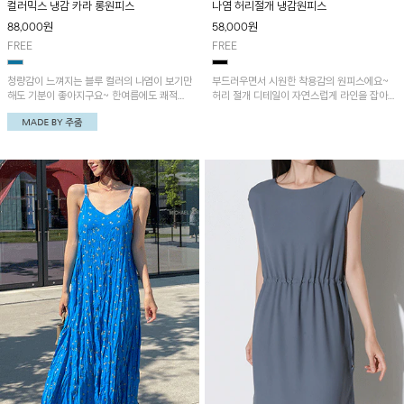
컬러믹스 냉감 카라 롱원피스
나염 허리절개 냉감원피스
88,000
원
58,000
원
FREE
FREE
청량감이 느껴지는 블루 컬러의 나염이 보기만
부드러우면서 시원한 착용감의 원피스에요~
해도 기분이 좋아지구요~ 한여름에도 쾌적하
허리 절개 디테일이 자연스럽게 라인을 잡아주
게 입기 좋답니다~
어 편안하게 착용되는 아이템!!