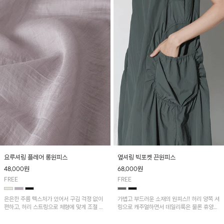
요루셔링 플레어 롱원피스
옆셔링 빅포켓 끈원피스
48,000
원
68,000
원
FREE
FREE
은은한 주름 텍스처가 있어서 구김 걱정 없이
가볍고 부드러운 소재의 원피스!! 허리 양쪽 셔
편하고, 허리 스트링으로 체형에 맞게 조절 가
링으로 캐주얼하면서 데일리룩은 물론 휴양지
능하며 소매라인까지 커버하기 좋아요^^
룩까지 다양하게 활용하기 좋은 아이템입니다.