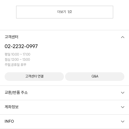
여행룩으로도 부담 없이 즐기기 좋은 아이템입
니다~
더보기
1
/
2
고객센터
02-2232-0997
평일 10:00 ~ 17:00
점심 12:00 ~ 13:00
주말,공휴일 휴무
고객센터 연결
Q&A
교환/반품 주소
계좌정보
INFO