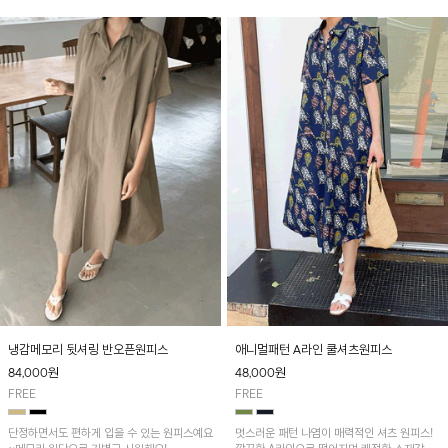
냉감메모리 뒷셔링 반오픈원피스
애니멀패턴 A라인 쿨셔츠원피스
84,000
원
48,000
원
FREE
FREE
단정하면서도 편하게 입을 수 있는 원피스예요
멋스러운 패턴 나염이 매력적인 셔츠 원피스!