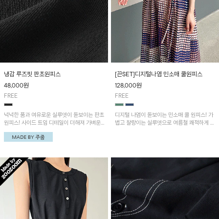
냉감 루즈핏 판초원피스
[끈SET]디지털나염 민소매 쿨원피스
48,000
원
128,000
원
FREE
FREE
넉넉한 품과 여유로운 실루엣이 돋보이는 판초
디지털 나염이 돋보이는 민소매 쿨 원피스! 가
원피스! 사이드 트임 디테일이 더해져 가벼운
볍고 찰랑이는 실루엣으로 여름철 쾌적하게 착
움직임과 세련된 포인트를 연출하며, 시원한
용할 수 있으며, 여유로운 핏이 편안한 착용감
냉감 원단으로 한여름에도 쾌적하게 즐기기 좋
을 더해줍니다. 함께 구성된 허리끈으로 체형
은 아이템입니다
에 맞게 핏을 조절할 수 있어 다양한 스타일을
연출할 수 있어요~