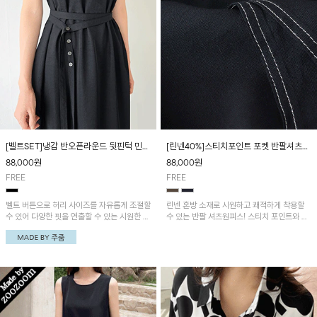
[벨트SET]냉감 반오픈라운드 뒷핀턱 민소
[린넨40%]스티치포인트 포켓 반팔셔츠원
매원피스
피스
88,000
원
88,000
원
FREE
FREE
벨트 버튼으로 허리 사이즈를 자유롭게 조절할
린넨 혼방 소재로 시원하고 쾌적하게 착용할
수 있어 다양한 핏을 연출할 수 있는 시원한 착
수 있는 반팔 셔츠원피스! 스티치 포인트와 포
용감의 냉감 원피스! 깔끔한 반오픈 라운드넥
켓 디테일을 더해 캐주얼하면서도 세련된 분위
디자인으로 단정하면서도 세련된 분위기를 연
기를 연출합니다
출해 주며, 어깨와 뒤판 핀턱 디테일로 은은한
포인트를 더했어요~