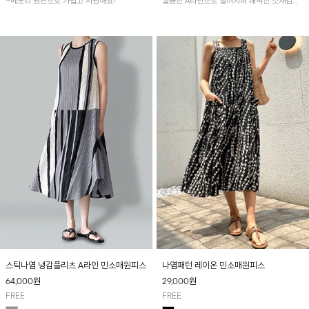
~메모리 원단으로 가볍고 시원해요!
깔끔한 A라인으로 떨어지며 쾌적한 소재감으
로 산뜻하게 착용돼요~
스틱나염 냉감플리츠 A라인 민소매원피스
나염패턴 레이온 민소매원피스
64,000
원
29,000
원
FREE
FREE