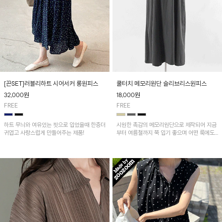
[끈SET]러블리하트 시어서커 롱원피스
쿨터치 메모리원단 슬리브리스원피스
32,000
원
18,000
원
FREE
FREE
하트 무늬와 여유있는 핏으로 입었을때 한층더
시원한 촉감의 메모리원단으로 제작되어 지금
귀엽고 사랑스럽게 만들어주는 제품!
부터 여름철까지 쭉 입기 좋으며 어떤 룩에도
다 잘 어울려서 다양하게 레이어드 하기 좋아
요^^