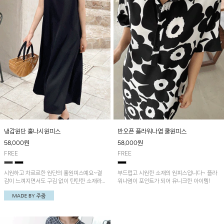
냉감원단 훌나시원피스
반오픈 플라워나염 쿨원피스
58,000
원
58,000
원
FREE
FREE
시원하고 차르르한 원단의 훌원피스예요~결
부드럽고 시원한 소재의 원피스입니다~ 플라
감이 느껴지면서도 구김 없이 탄탄한 소재라
워나염이 포인트가 되어 유니크한 아이템!
손이 자주 가실 거예요!