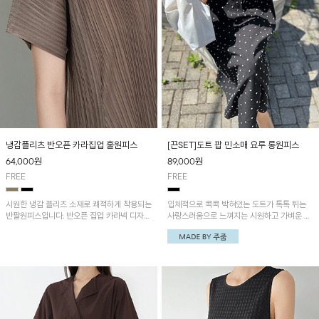
냉감플리츠 반오픈 카라집업 훌원피스
[끈SET]도트 팝 민소매 요루 롱원피스
64,000
원
89,000
원
FREE
FREE
시원한 냉감 플리츠 소재로 쾌적하게 착용되는
입체적으로 콕콕 박혀있는 도트가 톡톡 튀는
반팔원피스입니다. 반오픈 집업 카라넥 디자인
사랑스러움으로 느껴지는 시원하고 가벼운 주
이 깔끔한 포인트를 더해주며, 자연스럽게 퍼
줌 제작 원피스!
지는 훌 실루엣이 여성스러운 분위기를 연출해
줘요~