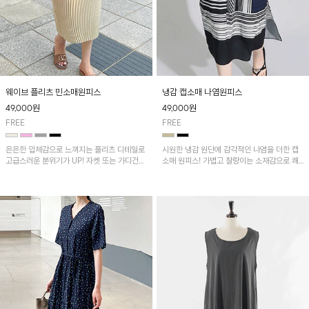
웨이브 플리츠 민소매원피스
냉감 캡소매 나염원피스
49,000
원
49,000
원
FREE
FREE
은은한 입체감으로 느껴지는 플리츠 디테일로
시원한 냉감 원단에 감각적인 나염을 더한 캡
고급스러운 분위기가 UP! 자켓 또는 가디건과
소매 원피스! 가볍고 찰랑이는 소재감으로 쾌
같이 매치해도 잘 어울린답니다!
적하게 착용되며, 밑단 트임 디테일이 더해져
활동성을 높였어요~