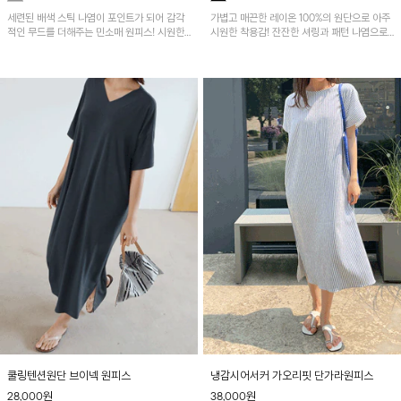
세련된 배색 스틱 나염이 포인트가 되어 감각
가볍고 매끈한 레이온 100%의 원단으로 아주
적인 무드를 더해주는 민소매 원피스! 시원한
시원한 착용감! 잔잔한 셔링과 패턴 나염으로
냉감 플리츠 원단으로 제작되어 가볍고 쾌적하
멋스러운 포인트가 된답니다~
게 착용할 수 있으며, 자연스럽게 퍼지는 A라
인 실루엣이 여성스럽고 편안한 핏을 연출해
줘요~
쿨링텐션원단 브이넥 원피스
냉감시어서커 가오리핏 단가라원피스
28,000
원
38,000
원