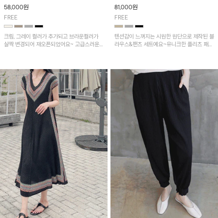
조거팬츠
58,000
원
81,000
원
FREE
FREE
크림, 그레이 컬러가 추가되고 브라운컬러가
텐션감이 느껴지는 시원한 원단으로 제작된 블
살짝 변경되어 재오픈되었어요~ 고급스러운
라우스&팬츠 세트예요~유니크한 플리츠 패턴
플리츠 원단감이 돋보이는 볼레로 자켓! 카라
과 가오리&배기핏으로 멋스러운 느낌!
없는 오픈형 디자인이라 세련된 무드로 부담
없이 걸치기 좋아요~