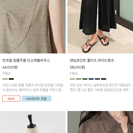
반프릴 링클주름 민소매블라우스
밴딩포인트 플리츠 와이드팬츠
64,000
원
58,000
원
FREE
FREE
자연스러운 링클 주름과 우아한 반프릴 디테일
여유 있는 와이드 실루엣으로 편안한 착용감의
이 돋보이는 블라우스! 앞넥 프릴을 자연스럽
팬츠! 통기성 좋은 가벼운 냉감원단으로 제작
게 내려 여성스러운 무드로 연출하거나, 어깨
되어 시원하고 쾌적한 착용감이에요~
옆 단추에 걸어 세련된 카울넥 스타일로 연출
할 수 있는 아이템이에요~