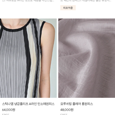
스! 여유로운 A라인 핏으로 체형을 자연스럽게
트 패턴의 원피스!! 데일리룩은 물론 휴양지룩
커버해 주며, 시원한 냉감 소재로 한여름에도
까지 다양하게 활용하기 좋은 아이템입니다.
쾌적하게 착용하실 수 있어요~
스틱나염 냉감플리츠 A라인 민소매원피스
요루셔링 플레어 롱원피스
64,000
원
48,000
원