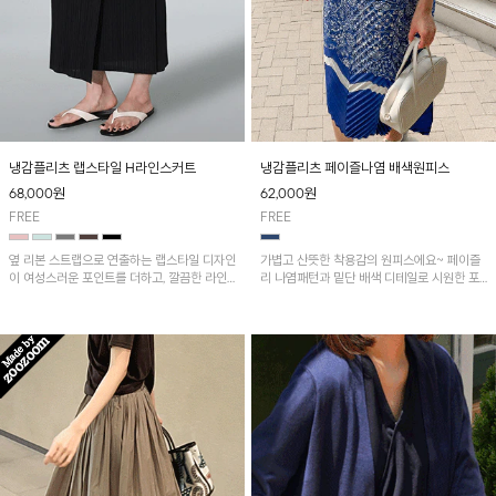
냉감플리츠 랩스타일 H라인스커트
냉감플리츠 페이즐나염 배색원피스
68,000
원
62,000
원
FREE
FREE
옆 리본 스트랩으로 연출하는 랩스타일 디자인
가볍고 산뜻한 착용감의 원피스에요~ 페이즐
이 여성스러운 포인트를 더하고, 깔끔한 라인
리 나염패턴과 밑단 배색 디테일로 시원한 포
을 완성해 주는 H라인 스커트! 시원한 냉감 플
인트가 되어 휴양지룩으로 좋은 아이템!!
리츠 원단으로 제작되어 가볍고 쾌적하게 착용
할 수 있어요~