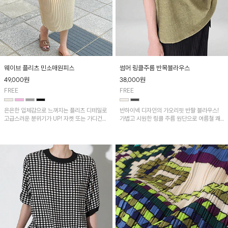
웨이브 플리츠 민소매원피스
썸머 링클주름 반목블라우스
49,000
원
38,000
원
FREE
FREE
은은한 입체감으로 느껴지는 플리츠 디테일로
반하이넥 디자인의 가오리핏 반팔 블라우스!
고급스러운 분위기가 UP! 자켓 또는 가디건과
가볍고 시원한 링클 주름 원단으로 여름철 쾌
같이 매치해도 잘 어울린답니다!
적하게 즐기기 좋은 아이템이에요~