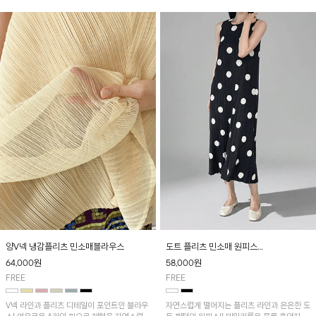
드려요~
양V넥 냉감플리츠 민소매블라우스
도트 플리츠 민소매 원피스
[2차 리오더중] 8/19 순차적 발송!
64,000
원
58,000
원
FREE
FREE
V넥 라인과 플리츠 디테일이 포인트인 블라우
자연스럽게 떨어지는 플리츠 라인과 은은한 도