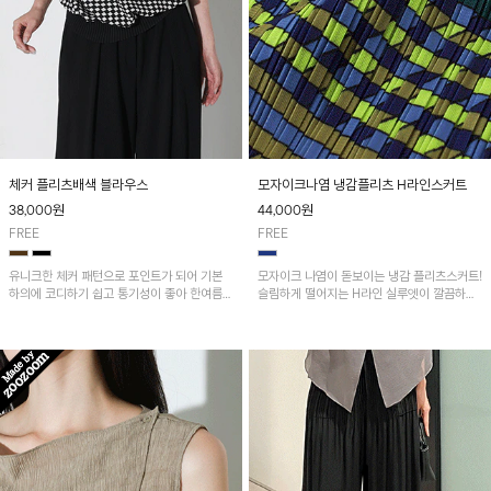
체커 플리츠배색 블라우스
모자이크나염 냉감플리츠 H라인스커트
38,000
원
44,000
원
FREE
FREE
유니크한 체커 패턴으로 포인트가 되어 기본
모자이크 나염이 돋보이는 냉감 플리츠스커트!
하의에 코디하기 쉽고 통기성이 좋아 한여름에
슬림하게 떨어지는 H라인 실루엣이 깔끔하고
도 시원하게 착용하기 좋답니다~
여성스러운 핏을 연출해 줘요~ 허리 전체 밴딩
으로 편안한 착용감이며, 밑단 트임으로 활동
성을 더했어요~