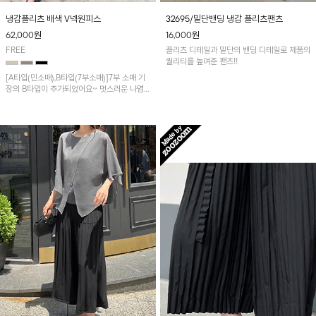
냉감플리츠 배색 V넥원피스
32695/밑단밴딩 냉감 플리츠팬츠
62,000
원
16,000
원
FREE
플리츠 디테일과 밑단의 밴딩 디테일로 제품의
퀄리티를 높여준 팬츠!!
[A타입(민소매),B타입(7부소매)]7부 소매 기
장의 B타입이 추가되었어요~ 멋스러운 나염
포인트가 돋보이는 롱원피스예요~와플패턴의
플리츠 원단으로 쾌적하면서 신축성이 뛰어나
편안하게 착용됩니다!