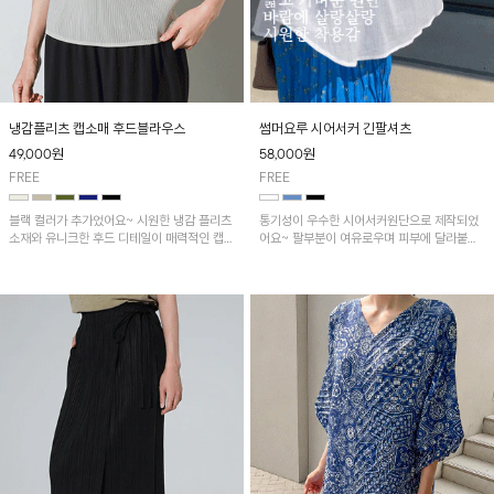
냉감플리츠 캡소매 후드블라우스
썸머요루 시어서커 긴팔셔츠
49,000
원
58,000
원
FREE
FREE
블랙 컬러가 추가었어요~ 시원한 냉감 플리츠
통기성이 우수한 시어서커원단으로 제작되었
소재와 유니크한 후드 디테일이 매력적인 캡소
어요~ 팔부분이 여유로우며 피부에 달라붙지
매 블라우스! 가볍게 흐르는 실루엣과 자연스
않아 여름 내내 쾌적하게 착용 가능해요!
러운 플리츠 주름이 멋스러운 분위기를 더해주
며, 편안하면서도 스타일리시한 아이템입니다
~