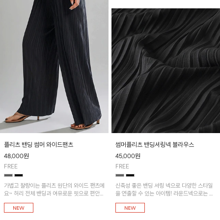
플리츠 밴딩 썸머 와이드팬츠
썸머플리츠 밴딩셔링넥 블라우스
48,000
원
45,000
원
FREE
FREE
가볍고 찰랑이는 플리츠 원단의 와이드 팬츠에
신축성 좋은 밴딩 셔링 넥으로 다양한 스타일
요~ 허리 전체 밴딩과 여유로운 핏으로 편안한
을 연출할 수 있는 아이템! 라운드넥으로는 편
착용감이에요! 썸머플리츠 밴딩셔링넥 블라우
안한 데일리룩을, 오프숄더로는 여성스럽고 세
스와 함께 코디하시는 걸 추천드려요~
련된 무드를 연출할 수 있습니다. 플리츠 밴딩
썸머 와이드 팬츠와 함께 코디하시는 걸 추천