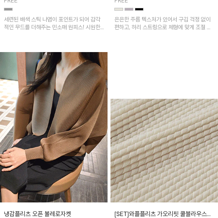
FREE
FREE
세련된 배색 스틱 나염이 포인트가 되어 감각
은은한 주름 텍스처가 있어서 구김 걱정 없이
적인 무드를 더해주는 민소매 원피스! 시원한
편하고, 허리 스트링으로 체형에 맞게 조절 가
냉감 플리츠 원단으로 제작되어 가볍고 쾌적하
능하며 소매라인까지 커버하기 좋아요^^
게 착용할 수 있으며, 자연스럽게 퍼지는 A라
인 실루엣이 여성스럽고 편안한 핏을 연출해
줘요~
냉감플리츠 오픈 볼레로자켓
[SET]와플플리츠 가오리핏 쿨블라우스&