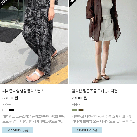
페이즐나염 냉감플리츠팬츠
앞리본 링클주름 오버핏가디건
58,000
원
78,000
원
FREE
FREE
매끄럽고 고급스러운 플리츠원단의 팬츠! 밴딩
시원하고 내추럴한 링클 주름 소재의 오버핏
으로 편안하며 깔끔한 세미와이드핏으로 떨어
가디건! 브이넥 오픈 디자인으로 앞리본을 묶
져 멋스러워요~'페이즐플리츠 A라인 쿨링나
거나 오픈해 다양한 스타일로 연출 가능한 아
시'와 세트로 착용하시는걸 추천드립니다!
이템이에요~