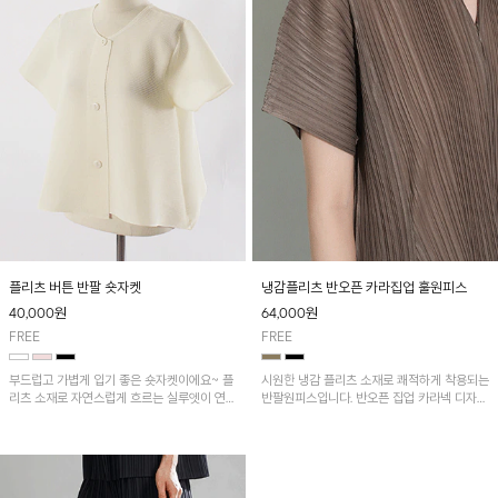
플리츠 버튼 반팔 숏자켓
냉감플리츠 반오픈 카라집업 훌원피스
40,000
원
64,000
원
FREE
FREE
부드럽고 가볍게 입기 좋은 숏자켓이에요~ 플
시원한 냉감 플리츠 소재로 쾌적하게 착용되는
리츠 소재로 자연스럽게 흐르는 실루엣이 연출
반팔원피스입니다. 반오픈 집업 카라넥 디자인
되는 아이템!!
이 깔끔한 포인트를 더해주며, 자연스럽게 퍼
지는 훌 실루엣이 여성스러운 분위기를 연출해
줘요~