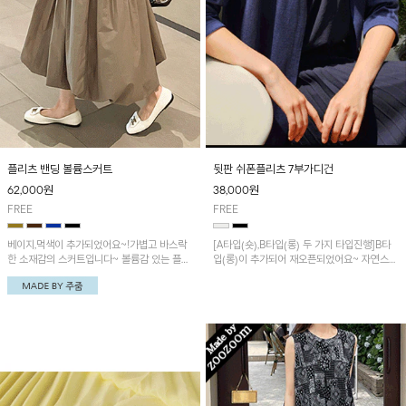
플리츠 밴딩 볼륨스커트
뒷판 쉬폰플리츠 7부가디건
62,000
원
38,000
원
FREE
FREE
베이지,먹색이 추가되었어요~!가볍고 바스락
[A타입(숏),B타입(롱) 두 가지 타입진행]B타
한 소재감의 스커트입니다~ 볼륨감 있는 플리
입(롱)이 추가되어 재오픈되었어요~ 자연스럽
츠 디자인으로 멋스러운 포인트 아이템!
게 흐르는 쉬폰 소재의 플리츠 주름이 멋스러
운 오픈 가디건이에요~ 아주 가벼운 쿨니트 소
재가 원단배색 되어 시원한 착용감!