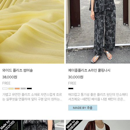
와이드 플리츠 썸머숄
페이즐플리츠 A라인 쿨링나시
38,000
원
30,000
원
FREE
FREE
가볍고 유연한 플리츠 소재로 자연스럽게 흐르
매끄럽고 통기성 좋은 플리츠 원단의 민소매티
는 실루엣을 연출하며 앞뒤 구분 없이 원하는
셔츠예요~세련된 페이즐 나염 패턴이 은은하
방향으로 착용할 수 있으며 여유로운 핏으로
게 포인트 되는 제품! '페이즐나염 냉감플리츠
체형에 상관없이 편안하게 착용가능해요~
팬츠'와 세트로 착용하시면 더욱 멋스러워요~