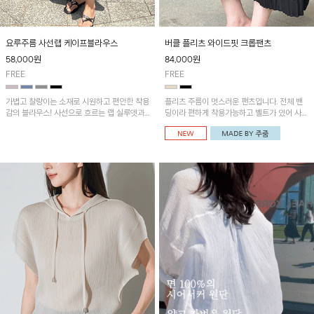
요루주름 사선랩 케이프블라우스
버클 플리츠 와이드핏 크롭팬츠
58,000
원
84,000
원
FREE
FREE
가볍고 찰랑이는 소재로 시원하고 편안한 착용
플리츠 주름이 멋스러운 팬츠입니다. 전체 밴
감의 블라우스! 사선으로 흐르는 랩 실루엣과
딩이라 편하게 착용가능하고 벨트가 있어 사이
자연스러운 레이어드 디테일이 더해져 여성스
즈 조절이 가능해요~
러운 분위기와 세련된 핏을 완성해 주는 아이
템입니다~