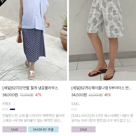
[세일]52737/언발 절개 냉감블라우스
[세일]52751/페이즐나염 5부아이스 반바
지
38,000
원
34,000
원
72,000
원
47%
62,000
원
45%
FREE
S,M,L
언발란스한 소매 훌 디자인이 매력적인 블라우
[S,M,L사이즈]유니크한 에스닉패턴 나염이 돋
스예요~바디에 달라붙지 않는 쾌적한 원단감
보이는 5부기장의 팬츠입니다! 부드럽고 신축
과 내추럴한 루즈핏이 포인트!
성 좋은 아이스데님원단으로 편안한 착용감!