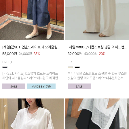
[세일]끈SET]언발드레이프 메모리훌원피
[세일]wt805/매듭스트링 냉감 와이드팬
스
츠
58,000
원
32,000
원
94,000
원
38%
40,000
원
20%
FREE,L
FREE
[FREE,L 사이즈]멋스럽게 흐르는 드레이프
허리라인을 스트링으로 조절할 수 있는 루즈한
라인의 셔츠훌원피스예요~매끄럽고 쾌적한
핏감의 쿨링 와이드팬츠예요~내추럴하면서
메모리원단이며 옆 트임과 포켓으로 활동성
소재감과 핏으로 깔끔하면서 모던한 무드! '뒷
GOOD!
꼬임포인트 민소매 냉감블라우스'와 같이 세트
로 입으시면 더욱 멋스러워요!