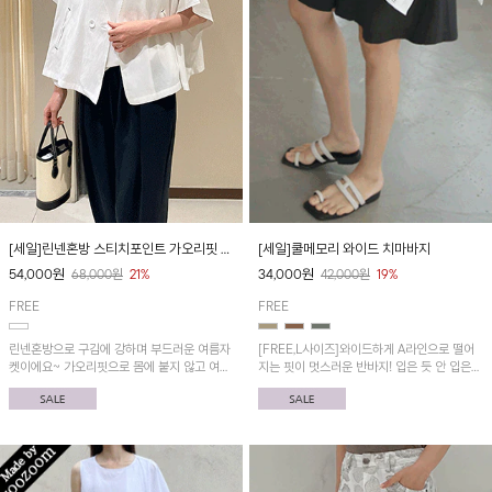
[세일]린넨혼방 스티치포인트 가오리핏 자
[세일]쿨메모리 와이드 치마바지
켓
54,000
원
34,000
원
68,000
원
21%
42,000
원
19%
FREE
FREE
린넨혼방으로 구김에 강하며 부드러운 여름자
[FREE,L사이즈]와이드하게 A라인으로 떨어
켓이에요~ 가오리핏으로 몸에 붙지 않고 여유
지는 핏이 멋스러운 반바지! 입은 듯 안 입은
롭게 착용가능해요
듯 바스락한 쿨 메모리 원단으로 가볍고 시원
한 착용감!