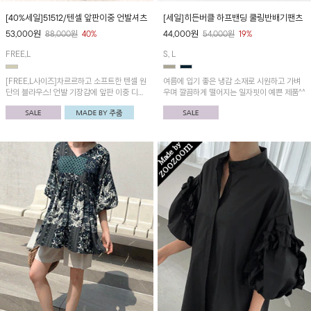
[40%세일]51512/텐셀 앞판이중 언발셔츠
[세일]히든버클 하프밴딩 쿨링반배기팬츠
53,000
원
44,000
원
88,000
원
40%
54,000
원
19%
FREE,L
S, L
[FREE,L사이즈]차르르하고 소프트한 텐셀 원
여름에 입기 좋은 냉감 소재로 시원하고 가벼
단의 블라우스! 언발 기장감에 앞판 이중 디자
우며 깔끔하게 떨어지는 일자핏이 예쁜 제품^^
인으로 다양한 연출이 가능한 멋스러운 아이템
이에요~