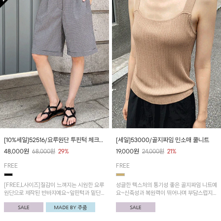
[10%세일]52516/요루원단 투핀턱 체크반
[세일]53000/골지짜임 민소매 쿨니트
바지
48,000
원
19,000
원
68,000
원
29%
24,000
원
21%
FREE
FREE
[FREE,L사이즈]질감이 느껴지는 시원한 요루
성글한 텍스처의 통기성 좋은 골지짜임 니트예
원단으로 제작된 반바지예요~앞핀턱과 밑단
요~신축성과 복원력이 뛰어나며 부담스럽지
롤업으로 멋스러운 핏!
않은 슬림핏으로 여기저기 코디하기 좋은 아이
템!