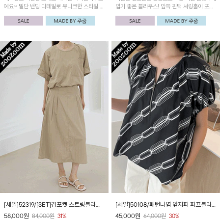
예요~ 밑단 밴딩 디테일로 유니크한 스타일 연
입기 좋은 블라우스! 앞쪽 핀턱 셔링훌이 포인
출이 가능해요! 밴딩 카고포켓 체크스커트와
트예요~
세트로 입으시면 캐주얼한 무드를 완성할 수
있어요!
[세일]52319/[SET]겹포켓 스트링블라우
[세일]50108/패턴나염 앞지퍼 퍼프블라
스&핀턱 스커트
우스
58,000
원
45,000
원
84,000
원
31%
64,000
원
30%