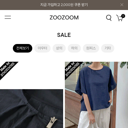
지금 가입하고
2,000원
쿠폰 받기
지금 가입하고
2,000원
쿠폰 받기
0
SALE
전체보기
아우터
상의
하의
원피스
기타