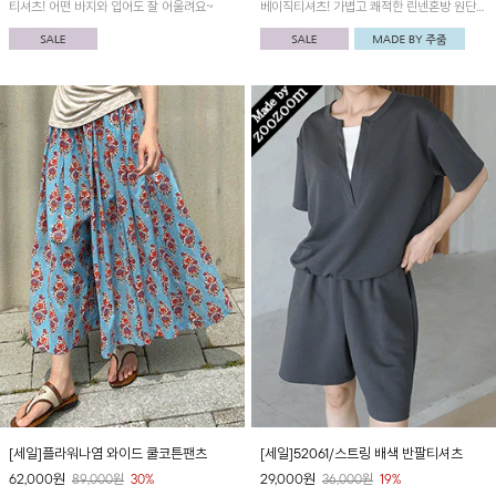
티셔츠! 어떤 바지와 입어도 잘 어울려요~
베이직티셔츠! 가볍고 쾌적한 린넨혼방 원단으
로 편안하게 착용되어 여름 데일리 아이템으로
추천드려요~
[세일]플라워나염 와이드 쿨코튼팬츠
[세일]52061/스트링 배색 반팔티셔츠
62,000
원
29,000
원
89,000
원
30%
36,000
원
19%