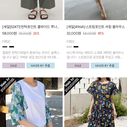
[세일]52477/핀턱포인트 쿨와이드 루나팬
[세일]49641/스트링포인트 셔링 블라우스
츠
58,000
원
32,000
원
78,000
원
26%
58,000
원
45%
FREE
FREE
깔끔한 핀턱디테일이 돋보이는 와이드 슬랙스
바스락거리는 메모리 소재로 제작된 블라우스
입니다~얇고 가벼운 냉감 원단으로 바디에 흐
입니다~ 스트링으로 포인트를 주었고 셔링이
르듯 세련된 핏이 연출되는 아이템!
더해져 다양한 스타일링 연출가능!