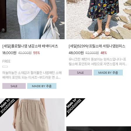
[세일]폴로럴나염 냉감소매 배색티셔츠
[세일]52399/프릴소매 셔링나염원피스
18,000
원
48,000
원
40,000
원
55%
92,000
원
48%
유니크한 패턴이 돋보이는 원피스입니다~프
FREE
릴소매 포인트와 셔링으로 자연스럽게 퍼지는
라인이 멋스러워요!
하늘하늘한 소재감과 컬러풀한 나염패턴 소매
배색이 포인트 되는 티셔츠~부드러운 면 소재
감으로 시원하고 편안하게 착용돼요!