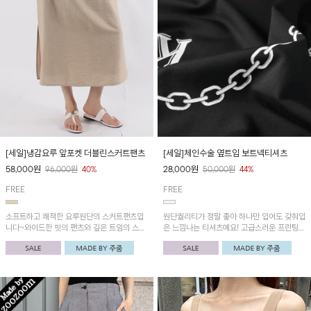
[세일]냉감요루 앞포켓 더블린스커트팬츠
[세일]체인수술 옆트임 보트넥티셔츠
58,000
원
28,000
원
96,000
원
40%
50,000
원
44%
FREE
FREE
소프트하고 쾌적한 요루원단의 스커트팬츠입
원단퀄리티가 정말 좋아 하나만 입어도 갖춰입
니다~와이드한 핏의 팬츠와 깊은 트임의 스커
은 느낌나는 티셔츠예요! 고급스러운 프린팅이
트 겉감으로 편안하면서 세련된 느낌!
돋보이며, 옆트임으로 포인트를 주었어요