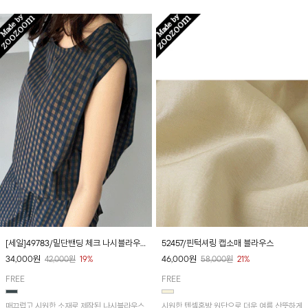
[세일]49783/밑단밴딩 체크 나시블라우
52457/핀턱셔링 캡소매 블라우스
스
34,000
원
46,000
원
42,000
원
19%
58,000
원
21%
FREE
FREE
매끄럽고 시원한 소재로 제작된 나시블라우스
시원한 텐셀혼방 원단으로 더운 여름 산뜻하게