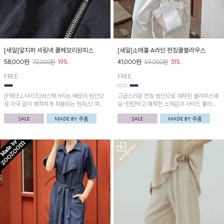
[세일]앞지퍼 셔링넥 쿨메모리원피스
[세일]소매훌 A라인 펀칭쿨블라우스
58,000
원
41,000
원
72,000
원
19%
59,000
원
31%
FREE
FREE
[FREE,L사이즈]바스락거리는 메모리 원단으
고급스러운 펀칭 원단으로 제작된 블라우스예
로 자극 없이 쾌적하게 착용되는 원피스! 퍼프
요~탄탄하고 쾌적한 소재감과 사이드 훌라인
소매와 지퍼 셔링넥으로 여성스러운 디테일을
으로 우아한 핏이 연출됩니다!
더했어요~