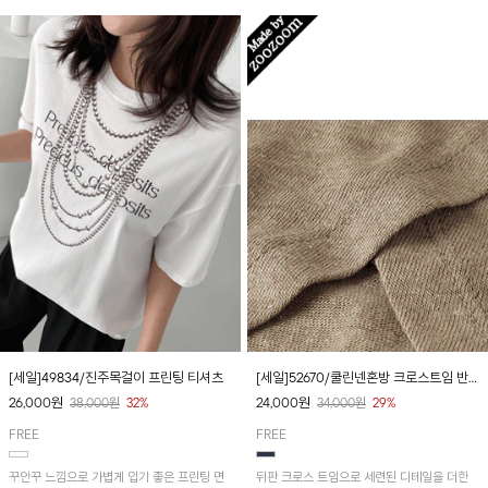
[세일]49834/진주목걸이 프린팅 티셔츠
[세일]52670/쿨린넨혼방 크로스트임 반
팔티셔츠
26,000
원
24,000
원
38,000
원
32%
34,000
원
29%
FREE
FREE
꾸안꾸 느낌으로 가볍게 입기 좋은 프린팅 면
뒤판 크로스 트임으로 세련된 디테일을 더한