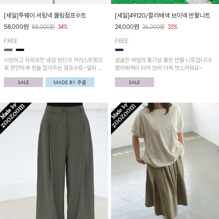
[세일]투웨이 셔링넥 쿨링점프수트
[세일]49120/컬러배색 브이넥 반팔니트
58,000
원
24,000
원
88,000
원
34%
36,000
원
33%
FREE
FREE
시원하고 차르르한 냉감 원단과 허리스트링으
성글한 짜임의 통기성 좋은 반팔 니트입니다!
로 편안하게 핏을 잡아주는 점프수트~앞뒤 구
컬러배색이 되어 있어 더욱 멋스러워요~
분 없이 투웨이로 착용 가능해 지퍼아노락과
셔링넥 두 가지 스타일로 입어보실 수 있어요!