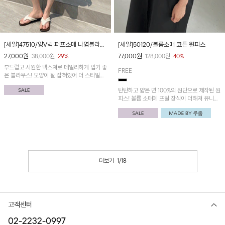
[세일]47510/양V넥 퍼프소매 나염블라우
[세일]50120/볼륨소매 코튼 원피스
스
27,000
원
77,000
원
38,000
원
29%
128,000
원
40%
부드럽고 시원한 텍스쳐로 데일리하게 입기 좋
FREE
은 블라우스! 모양이 잘 잡혀있어 더 스타일리
시하게!
탄탄하고 얇은 면 100%의 원단으로 제작된 원
피스! 볼륨 소매에 프릴 장식이 더해져 유니크
한 느낌이며 원피스 하나만으로 세련된 무드
UP!
더보기
1
/
18
고객센터
02-2232-0997