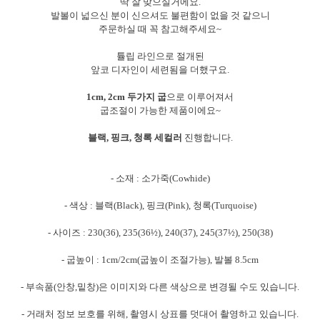
딱 잘 맞으실거에요.
발볼이 넓으신 분이 신으셔도 불편함이 없을 것 같으니
주문하실 때 꼭 참고해주세요~
튤립 라인으로 절개된
앞코 디자인이 세련됨을 더했구요.
1cm, 2cm 두가지 굽
으로 이루어져서
굽조절이 가능한 제품이에요~
블랙, 핑크, 청록 세컬러
진행합니다.
- 소재 : 소가죽(Cowhide)
- 색상 : 블랙(Black), 핑크(Pink), 청록(Turquoise)
- 사이즈 : 230(36), 235(36½), 240(37), 245(37½), 250(38)
- 굽높이 : 1cm/2cm(굽높이 조절가능), 발볼 8.5cm
- 부속품(안창,밑창)은 이미지와 다른 색상으로 변경될 수도 있습니다.
- 거래처 정보 보호를 위해, 촬영시 상표를 덧대어 촬영하고 있습니다.