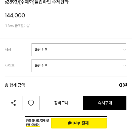
s2893/[수제화]튤립라인 수제단화
144,000
[1,2cm 굽조절가능]
색상
사이즈
0
원
총 합계 금액
장바구니
즉시구매