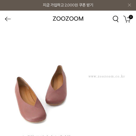
지금 가입하고
2,000원
쿠폰 받기
0