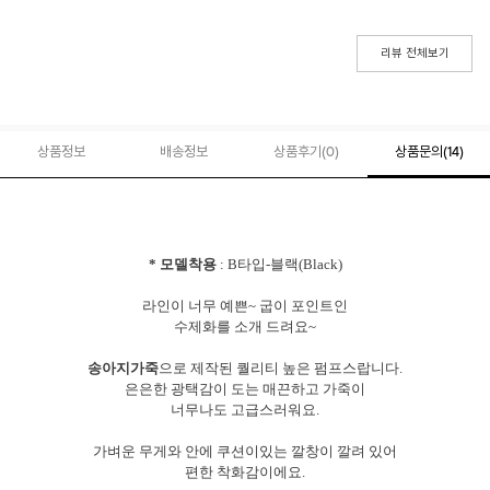
리뷰 전체보기
상품정보
배송정보
상품후기(
0
)
상품문의
(14)
* 모델착용
: B타입-블랙(Black)
라인이 너무 예쁜~ 굽이 포인트인
수제화를 소개 드려요~
송아지가죽
으로 제작된 퀄리티 높은 펌프스랍니다.
은은한 광택감이 도는 매끈하고 가죽이
너무나도 고급스러워요.
가벼운 무게와 안에 쿠션이있는 깔창이 깔려 있어
편한 착화감이에요.