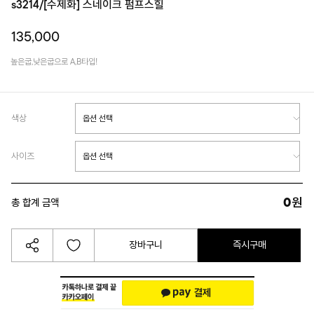
s3214/[수제화] 스네이크 펌프스힐
135,000
높은굽,낮은굽으로 A,B타입!
색상
사이즈
0
원
총 합계 금액
장바구니
즉시구매