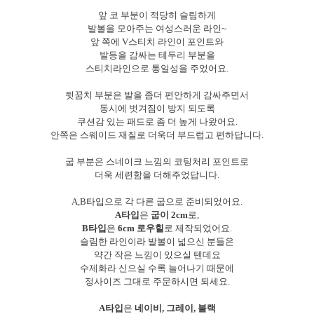
앞 코 부분이 적당히 슬림하게
발볼을 모아주는 여성스러운 라인~
앞 쪽에 V스티치 라인이 포인트와
발등을 감싸는 테두리 부분을
스티치라인으로 통일성을 주었어요.
뒷꿈치 부분은 발을 좀더 편안하게 감싸주면서
동시에 벗겨짐이 방지 되도록
쿠션감 있는 패드로 좀 더 높게 나왔어요.
안쪽은 스웨이드 재질로 더욱더 부드럽고 편하답니다.
굽 부분은 스네이크 느낌의 코팅처리 포인트로
더욱 세련함을 더해주었답니다.
A,B타입으로 각 다른 굽으로 준비되었어요.
A타입
은
굽이 2cm
로,
B타입
은
6cm 로우힐
로 제작되었어요.
슬림한 라인이라 발볼이 넓으신 분들은
약간 작은 느낌이 있으실 텐데요
수제화라 신으실 수록 늘어나기 때문에
정사이즈 그대로 주문하시면 되세요.
A타입
은
네이비, 그레이, 블랙