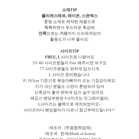
소재TIP
폴리에스테르, 레이온, 스판덱스
혼방 소재로 제작된 제품으로
톡톡하면서 부드러운 촉감에
안쪽
으로는
기모
까지 드리워져있어
활용도가 너무 좋아요.
사이즈TIP
FREE, L
사이즈로 나왔어요
55~66 사이즈분들이 Free 해주시면 되구요
77 사이즈분들도 편하게 입으시게
L 사이즈 준비했습니다.
키 163cm 기준으로 복숭아뼈까지 오는 기장감이에요.
키가 크신 분들도 스판이 혼방되어 있어
신축성이 좋아 편하게 입으 실수 있어요.
레깅스 밴딩부분은 F사이즈는 진그레이컬러,
L사이즈는 블랙으로 제작되었어요~
사이즈마다 밴딩컬러가 다르니 참고부탁드립니다^^
-제조자 : [주줌협력업체]
-제조국 : 한국(Made in korea)