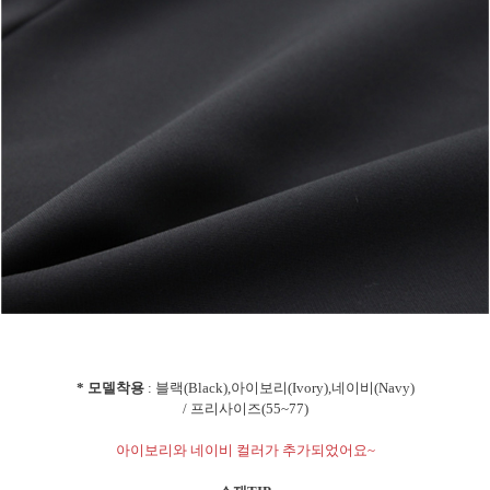
* 모델착용
: 블랙(Black),아이보리(Ivory),네이비(Navy)
/ 프리사이즈(55~77)
아이보리와 네이비 컬러가 추가되었어요~