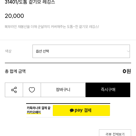
31401/도톰 겉기모 레깅스
20,000
복부라인 재봉선을 더해 군살까지 커버해주는 도톰~한 겉기모 레깅스!
색상
0
원
총 합계 금액
장바구니
즉시구매
리뷰 전체보기