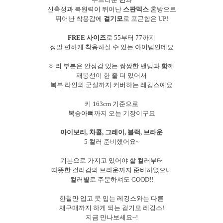
신축성과 복원력이 뛰어난
스판덱스
혼방으로
뛰어난 착용감에
겉기모
로 포근함은 UP!
FREE 사이즈
로 55부터 77까지
정말 편하게 착용하실 수 있는 아이템인데요
허리 부분은 안정감 있는 짱짱한 밴딩과 함께
재봉선이 한 줄 더 있어서
복부 라인의 군살까지 커버하는 레깅스예요
키 163cm 기준으로
복숭아뼈까지 오는 기장이구요
아이보리, 차콜, 그레이, 블랙, 브라운
5 컬러 준비했어요~
기본으로 가지고 있어야 할 컬러부터
따뜻한 컬러감의 브라운까지 준비하였으니
컬러별로 주문하셔도 GOOD!!
한철만 입고 못 입는 레깅스와는 다른
재구매까지 하게 되는 겉기모 레깅스!
지금 만나보세요~!