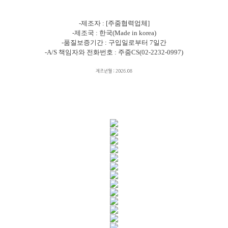
-제조자 : [주줌협력업체]
-제조국 : 한국(Made in korea)
-품질보증기간 : 구입일로부터 7일간
-A/S 책임자와 전화번호 : 주줌CS(02-2232-0997)