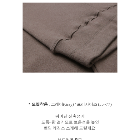
* 모델착용
: 그레이(Gray) / 프리사이즈 (55~77)
뛰어난 신축성에
도톰~한 겉기모로 보온성을 높인
밴딩 레깅스 소개해 드릴게요!
부드러운
면
과