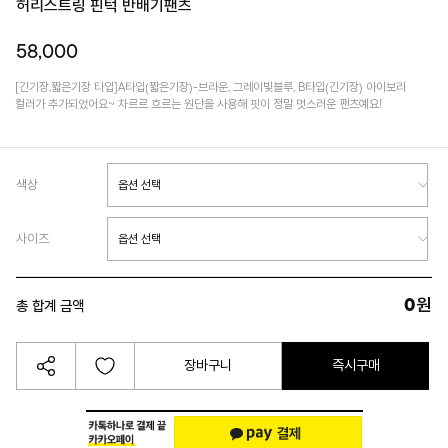
허리스트링 핀턱 반배기팬츠
58,000
[긴기장,짧은기장 타입]A타입(짧은기장)-브라운, 그레이빛블루, B타입(긴기장) 아이보리
컬러가 추가되었어요~ 차르르 흐르는 원단을 사용해 핏이 정말 멋스러운 팬츠예요!
색상
사이즈
0
원
총 합계 금액
장바구니
즉시구매