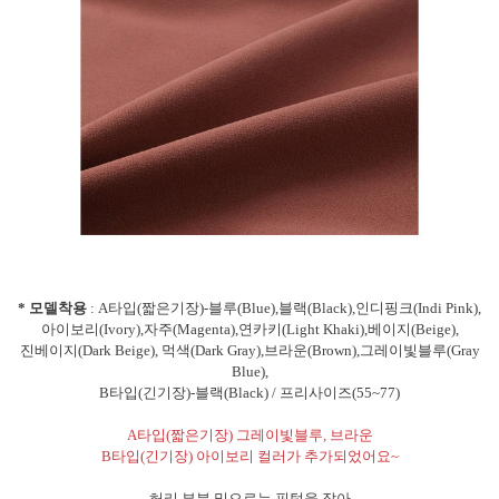
* 모델착용
: A타입(짧은기장)-블루(Blue),블랙(Black),인디핑크(Indi Pink),
아이보리(Ivory),자주(Magenta),연카키(Light Khaki),베이지(Beige),
진베이지(Dark Beige), 먹색(Dark Gray),브라운(Brown),그레이빛블루(Gray
Blue),
B타입(긴기장)-블랙(Black) / 프리사이즈(55~77)
A타입(짧은기장) 그레이빛블루, 브라운
B타입(긴기장) 아이보리 컬러가 추가되었어요~
허리 부분 밑으로는 핀턱을 잡아