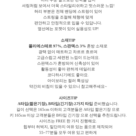
셔링처럼 보여서 더욱 스타일리쉬하고 멋스러운 느낌!
허리 부분은 전체 밴딩에 스트링이 있어
스트링을 조절해 체형에 맞게
편안하고 안정적으로 입을 수 있답니다.
옆선에는 포켓이 있어 실용성도 UP!
소재TIP
폴리에스테르 97%, 스판덱스 3%
혼방 소재로
광택 없이 매트하고 차르르 흐르며
고급스럽고 세련된 느낌이 드는데요.
스판덱스가 혼방되어 신축성이 있어
활동성이 좋아 편하게 데일리로
코디하시기에도 좋아요.
아이보리는 컬러 특성상
약간의 비침이 있을 수 있으니 참고해주세요~
사이즈TIP
A타입(짧은기장), B타입(긴기장) 2가지 타입
준비했습니다.
길이 선택은 165cm 이하의 고객분들은 A타입 짧은기장 으로
키 165cm 이상 고객분들은 B타입 긴기장 으로 선택을 추천드립니다.
사이즈는 FREE 한 가지 진행해요.
힙부터 허벅지, 밑단까지 여유 있는 품으로 제작되어
55~77분들 모두 여유 있고 편하게