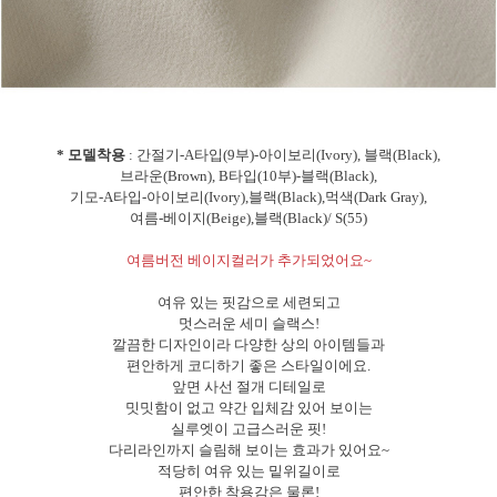
* 모델착용
: 간절기-A타입(9부)-아이보리(Ivory), 블랙(Black),
브라운(Brown), B타입(10부)-블랙(Black),
기모-A타입-아이보리(Ivory),블랙(Black),먹색(Dark Gray),
여름-베이지(Beige),블랙(Black)/ S(55)
여름버전 베이지컬러가 추가되었어요~
여유 있는 핏감으로 세련되고
멋스러운 세미 슬랙스!
깔끔한 디자인이라 다양한 상의 아이템들과
편안하게 코디하기 좋은 스타일이에요.
앞면 사선 절개 디테일로
밋밋함이 없고 약간 입체감 있어 보이는
실루엣이 고급스러운 핏!
다리라인까지 슬림해 보이는 효과가 있어요~
적당히 여유 있는 밑위길이로
편안한 착용감은 물론!