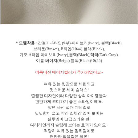
* 모델착용
: 간절기-A타입(9부)-아이보리(Ivory), 블랙(Black),
브라운(Brown), B타입(10부)-블랙(Black),
기모-A타입-아이보리(Ivory),블랙(Black),먹색(Dark Gray),
여름-베이지(Beige),블랙(Black)/ S(55)
여름버전 베이지컬러가 추가되었어요~
여유 있는 핏감으로 세련되고
멋스러운 세미 슬랙스!
깔끔한 디자인이라 다양한 상의 아이템들과
편안하게 코디하기 좋은 스타일이에요.
앞면 사선 절개 디테일로
밋밋함이 없고 약간 입체감 있어 보이는
실루엣이 고급스러운 핏!
다리라인까지 슬림해 보이는 효과가 있어요~
적당히 여유 있는 밑위길이로
편안한 착용감은 물론!