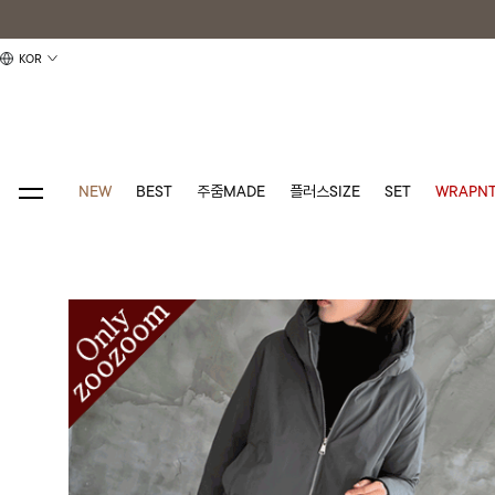
KOR
NEW
BEST
주줌MADE
플러스SIZE
SET
WRAPNT