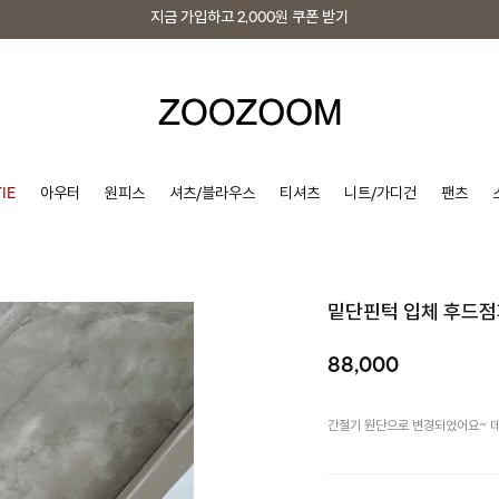
지금 가입하고
2,000원
쿠폰 받기
지금 가입하고
2,000원
쿠폰 받기
IE
아우터
원피스
셔츠/블라우스
티셔츠
니트/가디건
팬츠
밑단핀턱 입체 후드점
88,000
간절기 원단으로 변경되었어요~ 데