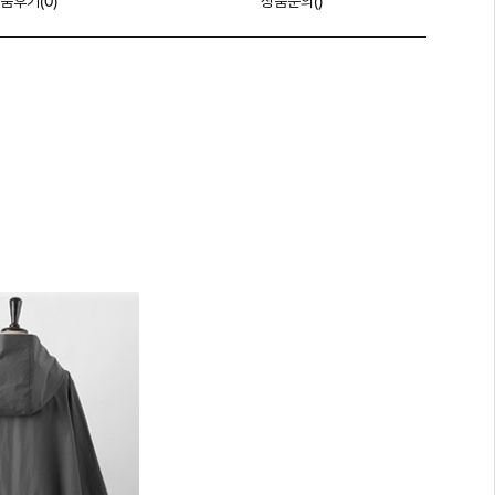
품후기(
0
)
상품문의()