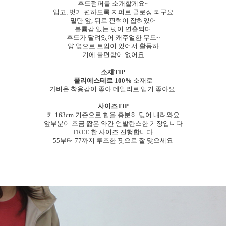
후드점퍼를 소개할게요~
입고, 벗기 편하도록 지퍼로 클로징 되구요
밑단 앞, 뒤로 핀턱이 잡혀있어
볼륨감 있는 핏이 연출되며
후드가 달려있어 캐주얼한 무드~
양 옆으로 트임이 있어서 활동하
기에 불편함이 없어요
소재TIP
폴리에스테르 100%
소재로
가벼운 착용감이 좋아 데일리로 입기 좋아요.
사이즈TIP
키 163cm 기준으로 힙을 충분히 덮어 내려와요
앞부분이 조금 짧은 약간 언발란스한 기장입니다
FREE 한 사이즈 진행합니다
55부터 77까지 루즈한 핏으로 잘 맞으세요