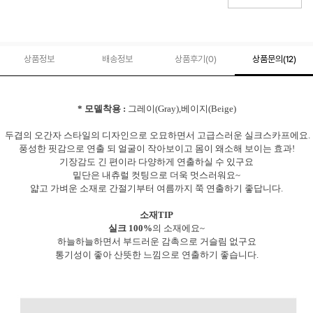
상품정보
배송정보
상품후기(
0
)
상품문의
(12)
* 모델착용 :
그레이(Gray),베이지(Beige)
두겹의 오간자 스타일의 디자인으로 오묘하면서 고급스러운 실크스카프에요.
풍성한 핏감으로 연출 되 얼굴이 작아보이고 몸이 왜소해 보이는 효과!
기장감도 긴 편이라 다양하게 연출하실 수 있구요
밑단은 내츄럴 컷팅으로 더욱 멋스러워요~
얇고 가벼운 소재로 간절기부터 여름까지 쭉 연출하기 좋답니다.
소재TIP
실크 100%
의 소재에요~
하늘하늘하면서 부드러운 감촉으로 거슬림 없구요
통기성이 좋아 산뜻한 느낌으로 연출하기 좋습니다.