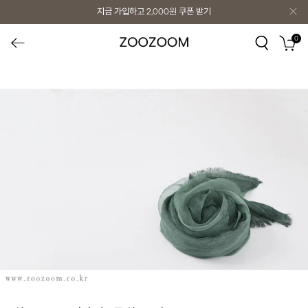
지금 가입하고
2,000원
쿠폰 받기
0