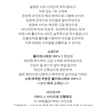
깔끔한 셔츠 디자인의 제작 원피스!
여유 있는 7부 소매에
은은한 포인트의 매쉬 배색으로 시원해 보이며
앞면에 포켓으로 밋밋함은 덜어주었어요
정장에 쓰이는 매끈한 고급 원단으로
바디라인에 따라 차르르~ 유연하게 흐르는 핏과
자연스레 훌이지는 A라인 실루엣으로 멋스럽답니다
모델컷처럼 벨트를 이용하여 라인을 강조하면
더욱 세련된 스타일을 연출하실 수 있어요
소재TIP
폴리에스테르 100%
가 혼방된
매끈한 텍스쳐의 고급 소재로 제작되었어요
구김이 잘 생기지 않아 부담 없으며
약간의 신축성으로 편안하게,
얇은 원단으로 산뜻하고 쾌적하게 입어보실 거에요
소매 배색된 부분은 폴리에스테르 100%
의
시원한
매쉬 소재
랍니다
사이즈TIP
FREE, L 사이즈로 진행해요
55~66분들은 FREE 사이즈로
77분들은 L 사이즈로 주문 주시면 여유 있게 입을 수 있어요