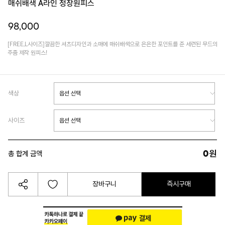
매쉬배색 A라인 정장원피스
98,000
[FREE,L사이즈]깔끔한 셔츠디자인과 소매에 매쉬배색으로 은은한 포인트를 준 세련된 무드의
주줌 제작 원피스!
색상
사이즈
0
원
총 합계 금액
장바구니
즉시구매