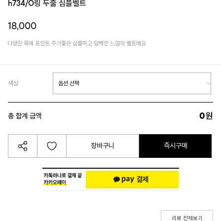
h734/O링 두줄 심플벨트
18,000
다양한 룩에 포인트 주기좋은 심플하고 담백한 느낌의 벨트예요
색상
0
원
총 합계 금액
장바구니
즉시구매
리뷰 전체보기