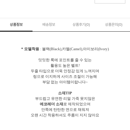
상품정보
배송정보
상품후기(
0
)
상품문의
(0)
* 모델착용
: 블랙(Black),카멜(Camel),아이보리(Ivory)
밋밋한 룩에 포인트를 줄 수 있는
활용도 높은 벨트!
두줄 타입으로 더욱 안정감 있게 느껴지며
링으로 이지하게 사이즈 조절이 가능해
부담 없는 아이템이랍니다~
소재TIP
부드럽고 유연한 리얼 가죽 못지않은
에코레더 소재
로 제작되었으며
안쪽에 탄탄한 면으로 채워져
오랜 시간 착용하셔도 주름이 지지 않아요