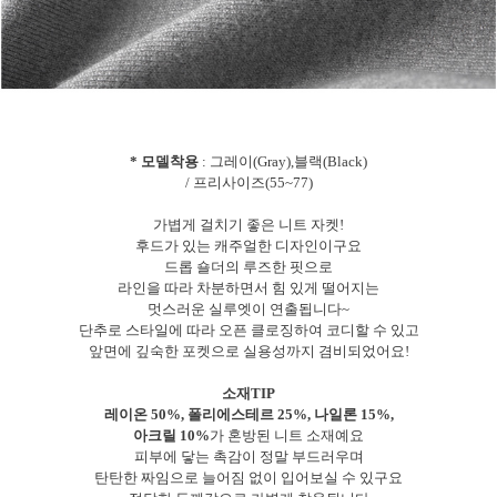
* 모델착용
: 그레이(Gray),블랙(Black)
/ 프리사이즈(55~77)
가볍게 걸치기 좋은 니트 자켓!
후드가 있는 캐주얼한 디자인이구요
드롭 숄더의 루즈한 핏으로
라인을 따라 차분하면서 힘 있게 떨어지는
멋스러운 실루엣이 연출됩니다~
단추로 스타일에 따라 오픈 클로징하여 코디할 수 있고
앞면에 깊숙한 포켓으로 실용성까지 겸비되었어요!
소재TIP
레이온 50%, 폴리에스테르 25%, 나일론 15%,
아크릴 10%
가 혼방된 니트 소재예요
피부에 닿는 촉감이 정말 부드러우며
탄탄한 짜임으로 늘어짐 없이 입어보실 수 있구요