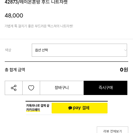
42873/레이온혼방 후드 니트자켓
48,000
가볍게 툭 걸치기 좋은 부드러운 텍스쳐의 니트자켓!
색상
0
원
총 합계 금액
장바구니
즉시구매
리뷰 전체보기