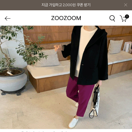
지금 가입하고
2,000원
쿠폰 받기
0