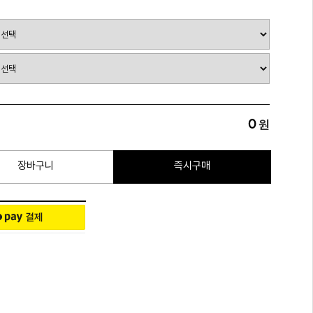
0
원
장바구니
즉시구매