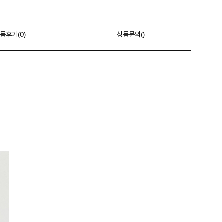
품후기(
0
)
상품문의()