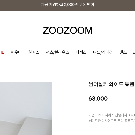
지금 가입하고
2,000원
쿠폰 받기
지금 가입하고
2,000원
쿠폰 받기
IE
아우터
원피스
셔츠/블라우스
티셔츠
니트/가디건
팬츠
썸머실키 와이드 통팬
68,000
기존 FREE 사이즈 진행에서 S,
베이직한 디자인으로 코디 활용도