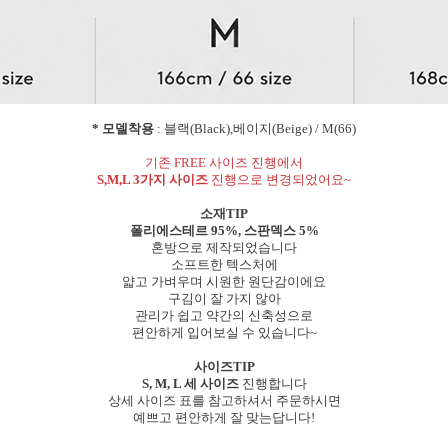
* 모델착용
: 블랙(Black),베이지(Beige) / M(66)
기존 FREE 사이즈 진행에서
S,M,L 3가지 사이즈
진행으로 변경되었어요~
소재TIP
폴리에스테르 95%, 스판덱스 5%
혼방으로 제작되었습니다
소프트한 텍스처에
얇고 가벼우며 시원한 원단감이에요
구김이 잘 가지 않아
관리가 쉽고 약간의 신축성으로
편안하게 입어보실 수 있습니다~
사이즈TIP
S, M, L 세 사이즈
진행합니다
상세 사이즈 표를 참고하셔서 주문하시면
예쁘고 편안하게 잘 맞는답니다!