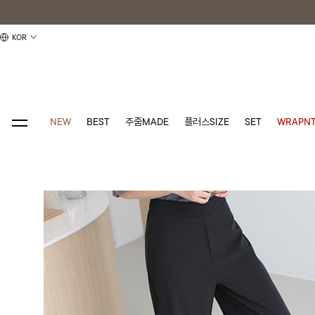
KOR
NEW
BEST
주줌MADE
플러스SIZE
SET
WRAPNT