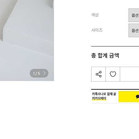
색상
사이즈
총 합계 금액
/
1
5