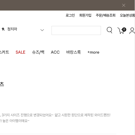
로그인
회원가입
주문/배송조회
오늘본상품
0
10.
바스락원피스
1.
원피스
2.
블라우스
스커트
SALE
슈즈/백
ACC
바캉스룩
+more
3.
나시
4.
스커트
5.
반바지
츠
6.
여름티
7.
가디건
8.
셔츠
M,L 3가지 사이즈 진행으로 변경되었어요~ 얇고 시원한 원단으로 제작된 와이드팬츠!
9.
청치마
가 높은 아이템이에요~