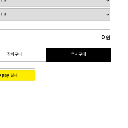
0
원
장바구니
즉시구매