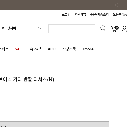
로그인
회원가입
주문/배송조회
오늘본상품
0
10.
바스락원피스
1.
원피스
2.
블라우스
스커트
SALE
슈즈/백
ACC
바캉스룩
+more
3.
나시
4.
스커트
5.
반바지
P)브이넥 카라 반팔 티셔츠(N)
6.
여름티
7.
가디건
8.
셔츠
9.
청치마