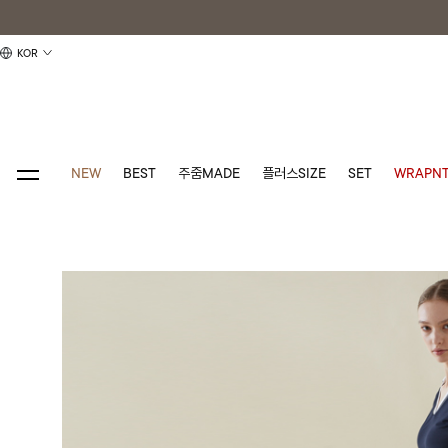
KOR
NEW
BEST
주줌MADE
플러스SIZE
SET
WRAPNT