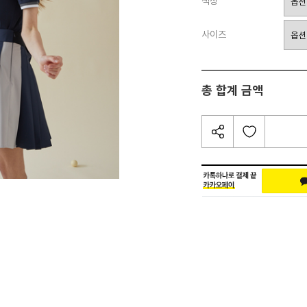
색상
사이즈
총 합계 금액