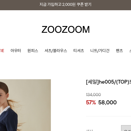
지금 가입하고
2,000원
쿠폰 받기
지금 가입하고
2,000원
쿠폰 받기
IE
아우터
원피스
셔츠/블라우스
티셔츠
니트/가디건
팬츠
[세일]he005/(TO
134,000
57%
58,000