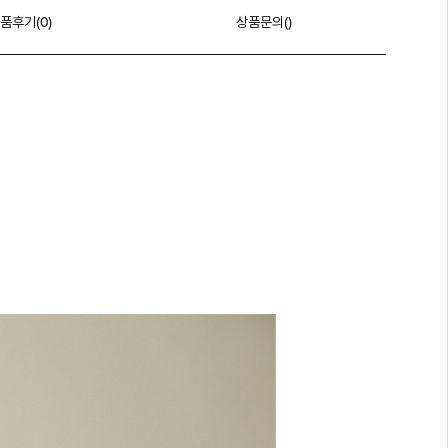
품후기(
0
)
상품문의()