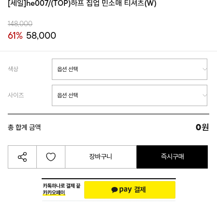
[세일]he007/(TOP)하프 집업 민소매 티셔츠(W)
148,000
61%
58,000
색상
사이즈
0
원
총 합계 금액
장바구니
즉시구매