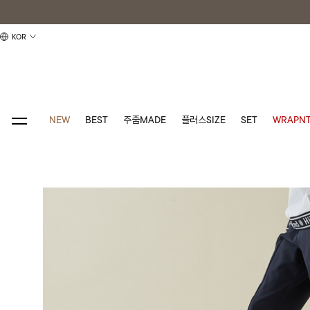
KOR
NEW
BEST
주줌MADE
플러스SIZE
SET
WRAPNT