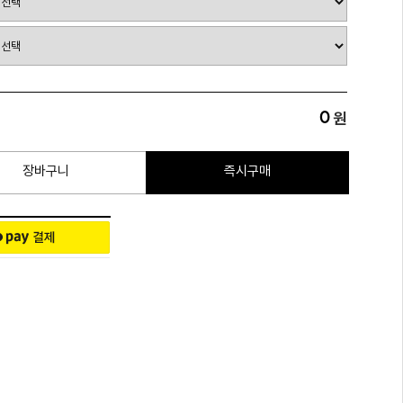
0
원
장바구니
즉시구매