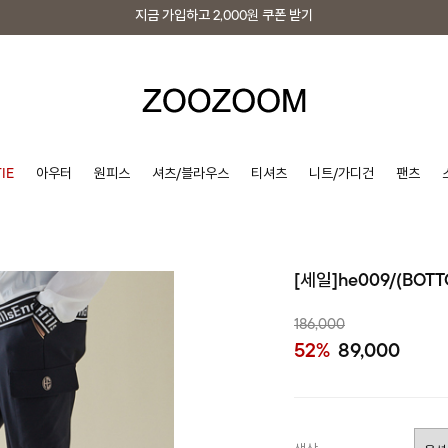
지금 가입하고
2,000원
쿠폰 받기
지금 가입하고
2,000원
쿠폰 받기
IE
아우터
원피스
셔츠/블라우스
티셔츠
니트/가디건
팬츠
[세일]he009/(BOT
186,000
52%
89,000