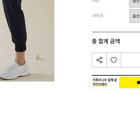
색상
사이즈
총 합계 금액