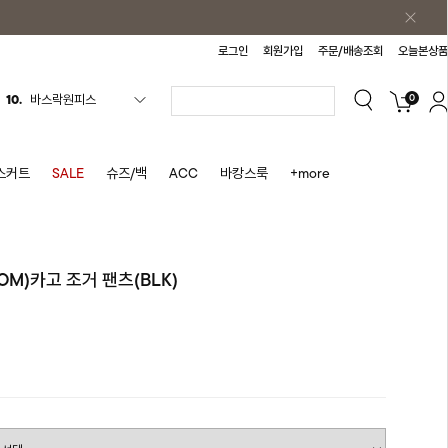
로그인
회원가입
주문/배송조회
오늘본상품
0
1.
원피스
2.
블라우스
3.
나시
스커트
SALE
슈즈/백
ACC
바캉스룩
+more
4.
스커트
5.
반바지
6.
여름티
TOM)카고 조거 팬츠(BLK)
7.
가디건
8.
셔츠
9.
청치마
10.
바스락원피스