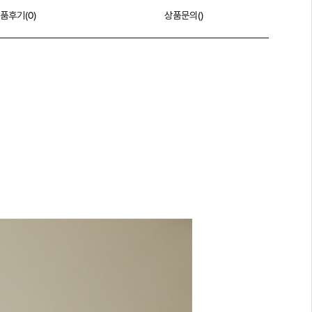
품후기(
0
)
상품문의()