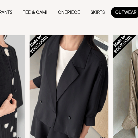
PANTS
TEE & CAMI
ONEPIECE
SKIRTS
OUTWEAR