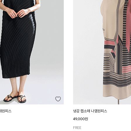
매원피스
냉감 캡소매 나염원피스
49,000원
FREE