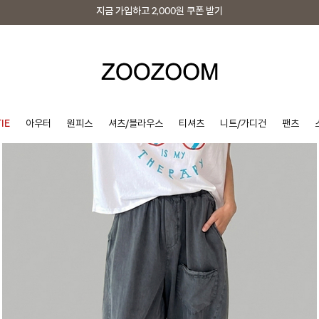
지금 가입하고
2,000원
쿠폰 받기
지금 가입하고
2,000원
쿠폰 받기
IE
아우터
원피스
셔츠/블라우스
티셔츠
니트/가디건
팬츠