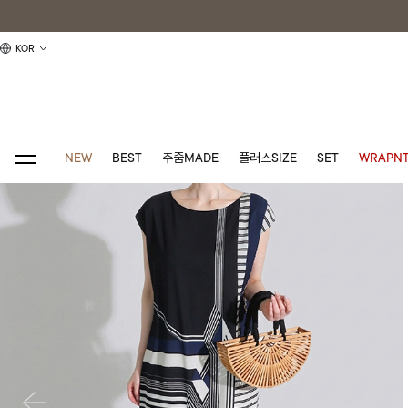
KOR
NEW
BEST
주줌MADE
플러스SIZE
SET
WRAPNT