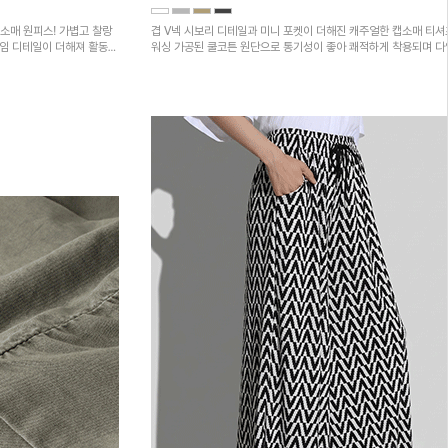
소매 원피스! 가볍고 찰랑
겹 V넥 시보리 디테일과 미니 포켓이 더해진 캐주얼한 캡소매 티셔
트임 디테일이 더해져 활동성
워싱 가공된 쿨코튼 원단으로 통기성이 좋아 쾌적하게 착용되며 
하의와 매치하기 좋은 아이템입니다~