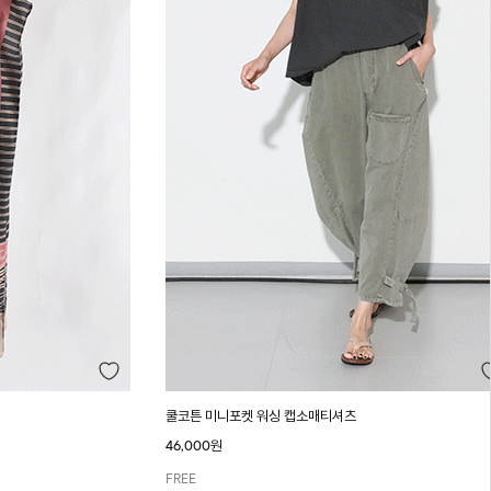
쿨코튼 미니포켓 워싱 캡소매티셔츠
46,000원
FREE