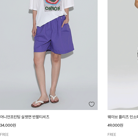
어니언프린팅 실켓면 반팔티셔츠
웨이브 플리츠 민소
34,000원
49,000원
FREE
FREE