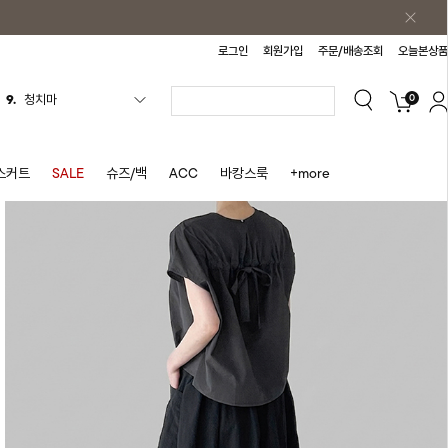
로그인
회원가입
주문/배송조회
오늘본상품
9.
청치마
0
10.
바스락원피스
1.
원피스
스커트
SALE
슈즈/백
ACC
바캉스룩
+more
2.
블라우스
3.
나시
4.
스커트
5.
반바지
6.
여름티
7.
가디건
8.
셔츠